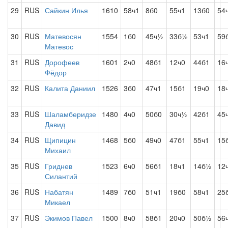
29
RUS
Сайкин Илья
1610
58ч1
8б0
55ч1
13б0
54
30
RUS
Матевосян
1554
1б0
45ч½
33б½
53ч1
59
Матевос
31
RUS
Дорофеев
1601
2ч0
48б1
12ч0
44б1
16
Фёдор
32
RUS
Калита Даниил
1526
3б0
47ч1
15б1
19ч0
18
33
RUS
Шаламберидзе
1480
4ч0
50б0
30ч½
42б1
45
Давид
34
RUS
Щипицин
1468
5б0
49ч0
47б1
55ч1
15
Михаил
35
RUS
Гриднев
1523
6ч0
56б1
18ч1
14б½
12
Силантий
36
RUS
Набатян
1489
7б0
51ч1
19б0
58ч1
25
Микаел
37
RUS
Экимов Павел
1500
8ч0
58б1
20ч0
50б½
56