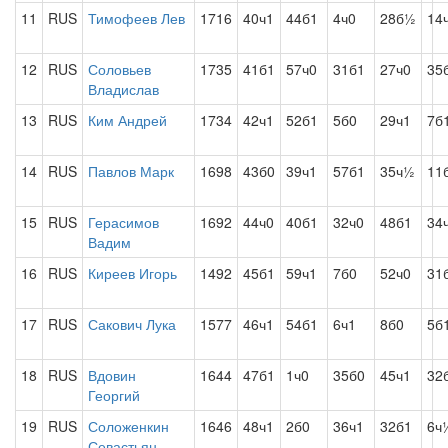
11
RUS
Тимофеев Лев
1716
40ч1
44б1
4ч0
28б½
14
12
RUS
Соловьев
1735
41б1
57ч0
31б1
27ч0
35
Владислав
13
RUS
Ким Андрей
1734
42ч1
52б1
5б0
29ч1
7б
14
RUS
Павлов Марк
1698
43б0
39ч1
57б1
35ч½
11
15
RUS
Герасимов
1692
44ч0
40б1
32ч0
48б1
34
Вадим
16
RUS
Киреев Игорь
1492
45б1
59ч1
7б0
52ч0
31
17
RUS
Сакович Лука
1577
46ч1
54б1
6ч1
8б0
5б
18
RUS
Вдовин
1644
47б1
1ч0
35б0
45ч1
32
Георгий
19
RUS
Соложенкин
1646
48ч1
2б0
36ч1
32б1
6ч
Севастьян