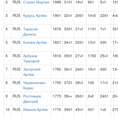
2
RUS
Стукан Мартин
1988
31б1
19ч1
9б1
5ч1
1б
3
RUS
Курусь Артём
1901
32ч1
20б1
10ч0
22б1
4ч
4
RUS
Тарасов
1876
33б1
21ч1
11б1
7ч1
3б
Данила
5
RUS
Князев Артём
1821
34ч1
22б1
13ч1
2б0
17
6
RUS
Арбузов
1816
35б1
27ч1
17б0
25ч1
19
Тимофей
7
RUS
Загорский
1780
36ч1
24б1
16ч1
4б0
13
Артём
8
RUS
Червоненкис
1750
37б1
29ч1
1б0
17ч1
21
Борис
9
RUS
Ростовцев
1775
38ч+
26б1
2ч0
24б1
20
Дмитрий
10
RUS
Иванов Артём
1776
39б1
43ч1
3б1
1ч0
27