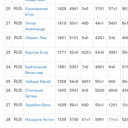
20
RUS
Кушнаренко
1628
49б1
3ч0
37б1
57ч1
9б
Егор
21
RUS
Титов
1619
50ч1
4б0
44ч1
54б1
8ч
Александр
22
RUS
Лёвкин Лев
1601
51б1
5ч0
43б1
3ч0
49
23
RUS
Карлов Егор
1571
52ч0
42б½
54ч0
39б1
50
24
RUS
Байтуганов
1581
53б1
7ч0
49б1
9ч0
57
Вячеслав
25
RUS
Зайцев Юрий
1508
54ч0
46б1
50ч1
6б0
36
26
RUS
Степанов
1605
55б1
9ч0
52б0
49ч0
43
Артем
27
RUS
Зурабян Ваге
1639
56ч1
6б0
53ч1
12б1
10
28
RUS
Насыров Антон
1539
57б0
41ч1
59б1
11ч½
52