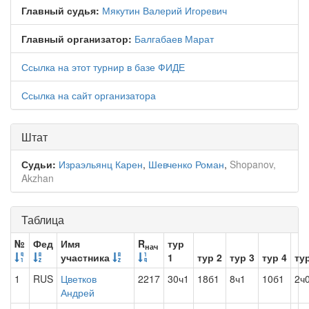
Главный судья:
Мякутин Валерий Игоревич
Главный организатор:
Балгабаев Марат
Ссылка на этот турнир в базе ФИДЕ
Ссылка на сайт организатора
Штат
Судьи:
Израэльянц Карен
,
Шевченко Роман
,
Shopanov,
Akzhan
Таблица
№
Фед
Имя
R
тур
нач
участника
1
тур 2
тур 3
тур 4
ту
1
RUS
Цветков
2217
30ч1
18б1
8ч1
10б1
2ч
Андрей