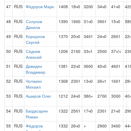
47
RUS
Фёдоров Марк
1408
18ч0
32б0
34ч0
41ч0
42
48
RUS
Солунов
1390
19б0
31ч0
39б1
15ч0
58
Данила
49
RUS
Коршунов
1370
20ч0
34б1
24ч0
26б1
22
Сергей
50
RUS
Седнев
1206
21б0
33ч1
25б0
37ч½
23
Алексей
51
RUS
Давидян
1381
22ч0
36б0
40ч0
46б1
41
Владимир
52
RUS
Чолакян
1368
23б1
13ч0
26ч1
16б1
28
Михаил
53
RUS
Аширов Олег
1212
24ч0
38б+
27б0
30б0
40
54
RUS
Багдасарян
1322
25б1
17ч0
23б1
21ч0
29
Роман
55
RUS
Фёдоров
1332
26ч0
+
29б0
34б0
44