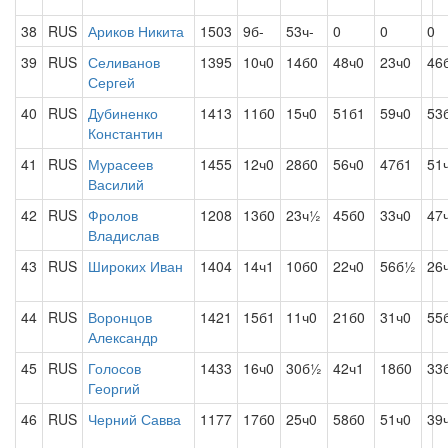
38
RUS
Ариков Никита
1503
9б-
53ч-
0
0
0
39
RUS
Селиванов
1395
10ч0
14б0
48ч0
23ч0
46
Сергей
40
RUS
Дубиненко
1413
11б0
15ч0
51б1
59ч0
53
Константин
41
RUS
Мурасеев
1455
12ч0
28б0
56ч0
47б1
51
Василий
42
RUS
Фролов
1208
13б0
23ч½
45б0
33ч0
47
Владислав
43
RUS
Широких Иван
1404
14ч1
10б0
22ч0
56б½
26
44
RUS
Воронцов
1421
15б1
11ч0
21б0
31ч0
55
Александр
45
RUS
Голосов
1433
16ч0
30б½
42ч1
18б0
33
Георгий
46
RUS
Черний Савва
1177
17б0
25ч0
58б0
51ч0
39