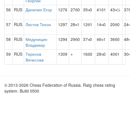
Георгий
56
RUS
Данилин Егор
1276
27б0
35ч0
41б1
43ч½
37
57
RUS
Листов Тихон
1297
28ч1
12б1
14ч0
20б0
24
58
RUS
Медуницин
1294
29б0
37ч0
46ч1
36б0
48
Владимир
59
RUS
Терехов
1309
+
16б0
28ч0
40б1
30
Вячеслав
© 2013-2026 Chess Federation of Russia. Ratg chess rating
system. Build 0500