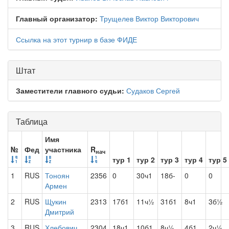
Главный организатор:
Трущелев Виктор Викторович
Ссылка на этот турнир в базе ФИДЕ
Штат
Заместители главного судьи:
Судаков Сергей
Таблица
Имя
№
Фед
участника
R
нач
тур 1
тур 2
тур 3
тур 4
тур 5
1
RUS
Тоноян
2356
0
30ч1
18б-
0
0
Армен
2
RUS
Щукин
2313
17б1
11ч½
31б1
8ч1
3б½
Дмитрий
3
RUS
Хлебович
2304
18ч1
10б1
8ч½
4б1
2ч½