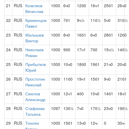
21
RUS
Козелков
1000
6ч0
12б0
16ч1
25б1
26ч0
Вячеслав
22
RUS
Кременцов
1000
7б1
9ч½
11б½
5ч0
31б½
Павел
23
RUS
Малышев
1000
8ч0
16б1
6ч0
28б1
12б0
Виктор
24
RUS
Николаев
1000
9б0
17ч1
7б0
15ч½
14б½
Роман
25
RUS
Прибытков
1000
10ч0
18б0
19б1
21ч0
20ч0
Юрий
26
RUS
Простотин
1000
11б0
19ч1
15б1
9ч0
21б1
Николай
27
RUS
Смелов
1000
12ч1
4б0
10ч0
14б1
18ч1
Александр
28
RUS
Стафеева
1097
13б½
7ч0
17б½
23ч0
19б½
Татьяна
29
RUS
Тоноян
1000
15б1
13ч0
12ч-
0
30ч-
Каруш