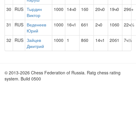
30
RUS
Тырдин
1000
14ч0
1б0
20ч0
19ч0
29б+
Виктор
31
RUS
Веденеев
1000
16ч1
6б1
2ч0
10б0
22ч½
Юрий
32
RUS
Зайцев
1000
1
8б0
14ч1
20б1
7ч½
Дмитрий
© 2013-2026 Chess Federation of Russia. Ratg chess rating
system. Build 0500