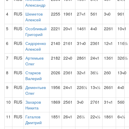
Александр
4
RUS
Шеметов
2255
19б1
27ч1
5б1
3ч0
9б1
Алексей
5
RUS
Особливый
2221
20ч1
14б1
4ч0
22б1
10ч1
Григорий
6
RUS
Сидоренко
2140
21б1
31ч0
23б1
12ч1
11б½
Алексей
7
RUS
Артемьев
2182
22ч0
28б1
24ч1
13б1
32б½
Олег
8
RUS
Старков
2026
23б1
32ч1
3б½
2б0
13ч0
Валерий
9
RUS
Дементьев
1956
24ч1
22б½
13ч½
26б1
4ч0
Олег
10
RUS
Захаров
1869
25б1
3ч0
27б1
31ч1
5б0
Никита
11
RUS
Гаталов
1851
26ч1
2б½
22ч½
18б1
6ч½
Дмитрий