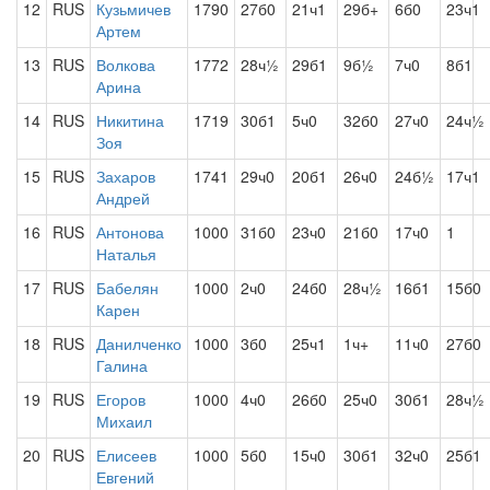
12
RUS
Кузьмичев
1790
27б0
21ч1
29б+
6б0
23ч1
Артем
13
RUS
Волкова
1772
28ч½
29б1
9б½
7ч0
8б1
Арина
14
RUS
Никитина
1719
30б1
5ч0
32б0
27ч0
24ч½
Зоя
15
RUS
Захаров
1741
29ч0
20б1
26ч0
24б½
17ч1
Андрей
16
RUS
Антонова
1000
31б0
23ч0
21б0
17ч0
1
Наталья
17
RUS
Бабелян
1000
2ч0
24б0
28ч½
16б1
15б0
Карен
18
RUS
Данилченко
1000
3б0
25ч1
1ч+
11ч0
27б0
Галина
19
RUS
Егоров
1000
4ч0
26б0
25ч0
30б1
28ч½
Михаил
20
RUS
Елисеев
1000
5б0
15ч0
30б1
32ч0
25б1
Евгений