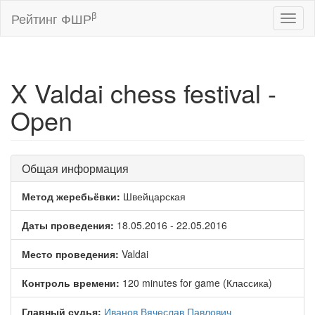
β
Рейтинг ФШР
Toggl
naviga
X Valdai chess festival -
Open
Общая информация
Метод жеребьёвки:
Швейцарская
Даты проведения:
18.05.2016 - 22.05.2016
Место проведения:
Valdai
Контроль времени:
120 minutes for game (Классика)
Главный судья:
Иванов Вячеслав Павлович