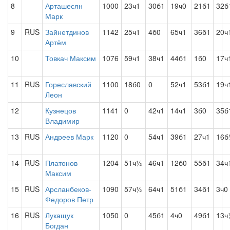
8
Арташесян
1000
23ч1
30б1
19ч0
21б1
32б
Марк
9
RUS
Зайнетдинов
1142
25ч1
4б0
65ч1
36б1
20ч
Артём
10
Товкач Максим
1076
59ч1
38ч1
44б1
1б0
17ч
11
RUS
Гореславский
1100
18б0
0
52ч1
53б1
19ч
Леон
12
Кузнецов
1141
0
42ч1
14ч1
3б0
35б
Владимир
13
RUS
Андреев Марк
1120
0
54ч1
39б1
27ч1
16б
14
RUS
Платонов
1204
51ч½
46ч1
12б0
55б1
34ч
Максим
15
RUS
Арсланбеков-
1090
57ч½
64ч1
51б1
34б1
3ч0
Федоров Петр
16
RUS
Лукащук
1050
0
45б1
4ч0
49б1
13ч
Богдан