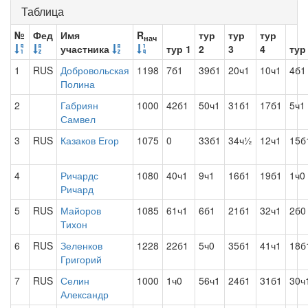
Таблица
№
Фед
Имя
R
тур
тур
тур
нач
участника
тур 1
2
3
4
тур
1
RUS
Добровольская
1198
7б1
39б1
20ч1
10ч1
4б1
Полина
2
Габриян
1000
42б1
50ч1
31б1
17б1
5ч1
Самвел
3
RUS
Казаков Егор
1075
0
33б1
34ч½
12ч1
15б
4
Ричардс
1080
40ч1
9ч1
16б1
19б1
1ч0
Ричард
5
RUS
Майоров
1085
61ч1
6б1
21б1
32ч1
2б0
Тихон
6
RUS
Зеленков
1228
22б1
5ч0
35б1
41ч1
18б
Григорий
7
RUS
Селин
1000
1ч0
56ч1
24б1
31б1
30ч
Александр