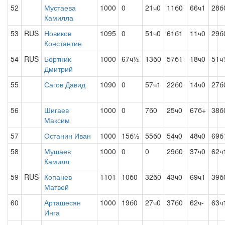
52
Мустаева
1000
0
21ч0
11б0
66ч1
28б
Камилла
53
RUS
Новиков
1095
0
51ч0
61б1
11ч0
29б
Константин
54
RUS
Бортник
1000
67ч½
13б0
57б1
18ч0
51ч
Дмитрий
55
Сагов Давид
1090
0
57ч1
22б0
14ч0
27б
56
Шигаев
1000
0
7б0
25ч0
67б+
38б
Максим
57
Останин Иван
1000
15б½
55б0
54ч0
48ч0
69б
58
Мушаев
1000
0
0
29б0
37ч0
62ч
Камилл
59
RUS
Копанев
1101
10б0
32б0
43ч0
69ч1
39б
Матвей
60
Арташесян
1000
19б0
27ч0
37б0
62ч-
63ч
Инга