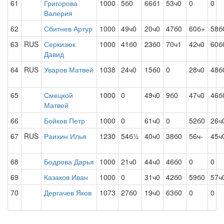
61
Григорова
1000
5б0
66б1
53ч0
0
0
Валерия
62
Сбитнев Артур
1000
49ч0
20ч0
47б0
60б+
58б
63
RUS
Серкизюк
1000
41б0
23б0
70ч1
42ч0
60б
Давид
64
RUS
Уваров Матвей
1038
24ч0
15б0
0
28ч0
48б
65
Смецкой
1000
0
49ч0
9б0
47ч0
46б
Матвей
66
Бойков Петр
1000
0
61ч0
0
52б0
26ч
67
RUS
Раихин Илья
1230
54б½
40ч0
38б0
56ч-
45ч
68
Бодрова Дарья
1000
21ч0
44ч0
46б0
0
0
69
Казаков Иван
1000
0
31ч0
42б0
59б0
57ч
70
Дергачев Яков
1073
27б0
19ч0
63б0
0
0