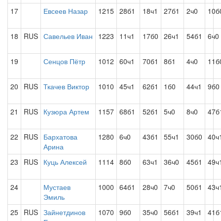
17
Евсеев Назар
1215
28б1
18ч1
27б1
2ч0
10б
18
RUS
Савельев Иван
1223
11ч1
17б0
26ч1
54б1
6ч0
19
Сенцов Пётр
1012
60ч1
70б1
8б1
4ч0
11б
20
RUS
Ткачев Виктор
1010
45ч1
62б1
1б0
44ч1
9б0
21
RUS
Кузюра Артем
1157
68б1
52б1
5ч0
8ч0
47б
22
RUS
Бархатова
1280
6ч0
43б1
55ч1
30б0
40ч
Арина
23
RUS
Куць Алексей
1114
8б0
63ч1
36ч0
45б1
49ч
24
Мустаев
1000
64б1
28ч0
7ч0
50б1
43ч
Эмиль
25
RUS
Зайнетдинов
1070
9б0
35ч0
56б1
39ч1
41б