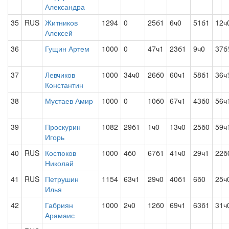
Александра
35
RUS
Житников
1294
0
25б1
6ч0
51б1
12ч
Алексей
36
Гущин Артем
1000
0
47ч1
23б1
9ч0
37б
37
Левчиков
1000
34ч0
26б0
60ч1
58б1
36ч
Константин
38
Мустаев Амир
1000
0
10б0
67ч1
43б0
56ч
39
Проскурин
1082
29б1
1ч0
13ч0
25б0
59ч
Игорь
40
RUS
Костюков
1000
4б0
67б1
41ч0
29ч1
22б
Николай
41
RUS
Петрушин
1154
63ч1
29ч0
40б1
6б0
25ч
Илья
42
Габриян
1000
2ч0
12б0
69ч1
63б1
31ч
Арамаис