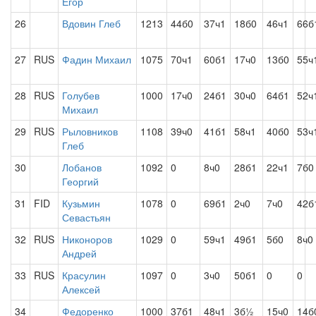
Егор
26
Вдовин Глеб
1213
44б0
37ч1
18б0
46ч1
66б
27
RUS
Фадин Михаил
1075
70ч1
60б1
17ч0
13б0
55ч
28
RUS
Голубев
1000
17ч0
24б1
30ч0
64б1
52ч
Михаил
29
RUS
Рыловников
1108
39ч0
41б1
58ч1
40б0
53ч
Глеб
30
Лобанов
1092
0
8ч0
28б1
22ч1
7б0
Георгий
31
FID
Кузьмин
1078
0
69б1
2ч0
7ч0
42б
Севастьян
32
RUS
Никоноров
1029
0
59ч1
49б1
5б0
8ч0
Андрей
33
RUS
Красулин
1097
0
3ч0
50б1
0
0
Алексей
34
Федоренко
1000
37б1
48ч1
3б½
15ч0
14б