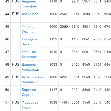
43
RUS
Андреев
1118
0
22ч0
59б1
38ч1
24б
Тимофей
44
RUS
Дэвис Иван
1000
26ч1
68б1
10ч0
20б0
50ч
45
Филина
1000
20б0
16ч0
48б1
23ч0
67б
Ульяна
46
Покидько
1129
0
14б0
68ч1
26б0
65ч
Захар
47
Гапешин
1010
0
36б0
62ч1
65б1
21ч
Константин
48
RUS
Данилов
1033
0
34б0
45ч0
57б1
64ч
Александр
49
RUS
Дубашинский
1008
62б1
65б1
32ч0
16ч0
23б
Владимир
50
Бирюков
1117
0
2б0
33ч0
24ч0
44б
Сергей
51
RUS
Федорова
1038
14б½
53б1
15ч0
35ч0
54б
Нора