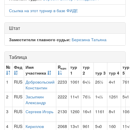
Ссылка на этот турнир в базе ФИДЕ
Штат
Заместители главного судьи:
Березина Татьяна
Таблица
№
Фед
Имя
R
тур
тур
тур
нач
участника
1
2
тур 3
тур 4
5
1
RUS
Добровольский
2233
10б1
6ч½
2б½
4ч1
7б1
Константин
2
RUS
Засыпкин
2222
11ч1
7б½
1ч½
12б1
5ч1
Александр
3
RUS
Сергеев Игорь
2130
12б0
16ч1
11б1
8ч1
10б
4
RUS
Кириллов
2068
13ч1
9б1
5ч0
1б0
11ч