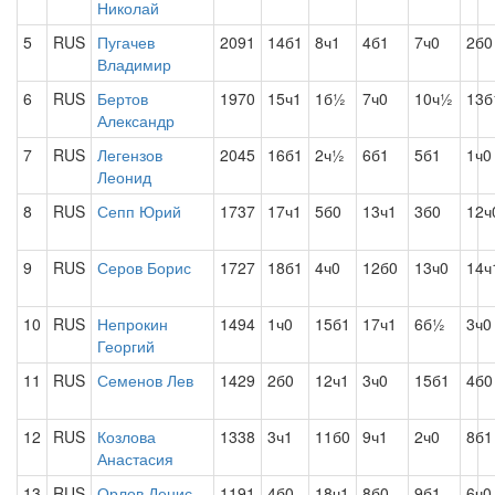
Николай
5
RUS
Пугачев
2091
14б1
8ч1
4б1
7ч0
2б0
Владимир
6
RUS
Бертов
1970
15ч1
1б½
7ч0
10ч½
13б
Александр
7
RUS
Легензов
2045
16б1
2ч½
6б1
5б1
1ч0
Леонид
8
RUS
Сепп Юрий
1737
17ч1
5б0
13ч1
3б0
12ч
9
RUS
Серов Борис
1727
18б1
4ч0
12б0
13ч0
14ч
10
RUS
Непрокин
1494
1ч0
15б1
17ч1
6б½
3ч0
Георгий
11
RUS
Семенов Лев
1429
2б0
12ч1
3ч0
15б1
4б0
12
RUS
Козлова
1338
3ч1
11б0
9ч1
2ч0
8б1
Анастасия
13
RUS
Орлов Денис
1191
4б0
18ч1
8б0
9б1
6ч0