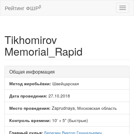
β
Рейтинг ФШР
Toggl
naviga
Tikhomirov
Memorial_Rapid
Общая информация
Метод жеребьёвки:
Швейцарская
Дата проведения:
27.10.2018
Место проведения:
Zaprudnaya, Московская область
Контроль времени:
10' + 5" (Быстрые)
Главный судья:
Березин Виктор Геннадьевич