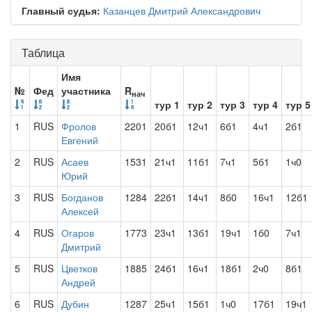
Главный судья:
Казанцев Дмитрий Александрович
Таблица
Имя
№
Фед
участника
R
нач
тур 1
тур 2
тур 3
тур 4
тур 5
1
RUS
Фролов
2201
20б1
12ч1
6б1
4ч1
2б1
Евгений
2
RUS
Асаев
1531
21ч1
11б1
7ч1
5б1
1ч0
Юрий
3
RUS
Богданов
1284
22б1
14ч1
8б0
16ч1
12б1
Алексей
4
RUS
Огаров
1773
23ч1
13б1
19ч1
1б0
7ч1
Дмитрий
5
RUS
Цветков
1885
24б1
16ч1
18б1
2ч0
8б1
Андрей
6
RUS
Дубин
1287
25ч1
15б1
1ч0
17б1
19ч1