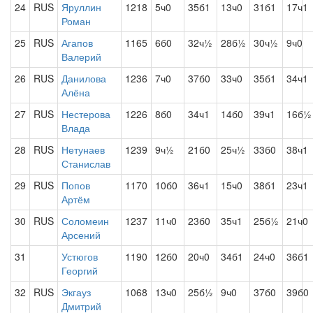
24
RUS
Яруллин
1218
5ч0
35б1
13ч0
31б1
17ч1
Роман
25
RUS
Агапов
1165
6б0
32ч½
28б½
30ч½
9ч0
Валерий
26
RUS
Данилова
1236
7ч0
37б0
33ч0
35б1
34ч1
Алёна
27
RUS
Нестерова
1226
8б0
34ч1
14б0
39ч1
16б½
Влада
28
RUS
Нетунаев
1239
9ч½
21б0
25ч½
33б0
38ч1
Станислав
29
RUS
Попов
1170
10б0
36ч1
15ч0
38б1
23ч1
Артём
30
RUS
Соломеин
1237
11ч0
23б0
35ч1
25б½
21ч0
Арсений
31
Устюгов
1190
12б0
20ч0
34б1
24ч0
36б1
Георгий
32
RUS
Экгауз
1068
13ч0
25б½
9ч0
37б0
39б0
Дмитрий