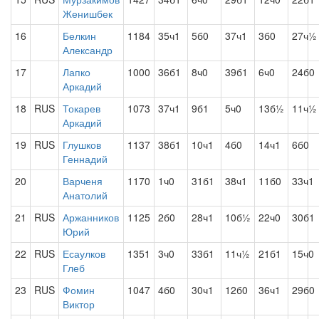
Женишбек
16
Белкин
1184
35ч1
5б0
37ч1
3б0
27ч½
Александр
17
Лапко
1000
36б1
8ч0
39б1
6ч0
24б0
Аркадий
18
RUS
Токарев
1073
37ч1
9б1
5ч0
13б½
11ч½
Аркадий
19
RUS
Глушков
1137
38б1
10ч1
4б0
14ч1
6б0
Геннадий
20
Варченя
1170
1ч0
31б1
38ч1
11б0
33ч1
Анатолий
21
RUS
Аржанников
1125
2б0
28ч1
10б½
22ч0
30б1
Юрий
22
RUS
Есаулков
1351
3ч0
33б1
11ч½
21б1
15ч0
Глеб
23
RUS
Фомин
1047
4б0
30ч1
12б0
36ч1
29б0
Виктор