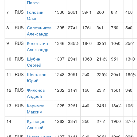
Павел
7
RUS
Головин
1330
26б1
39ч1
2б0
8ч1
4б0
Олег
8
RUS
Сапожников
1395
27ч1
17б1
3ч1
7б0
5ч0
Александр
9
RUS
Колотыгин
1346
28б½
18ч0
32б1
10ч0
25б1
Александр
10
RUS
Шубин
1307
29ч1
19б0
21ч½
9б1
13ч0
Сергей
11
RUS
Шестаков
1248
30б1
2ч0
22б½
20ч1
18б½
Юрий
12
RUS
Филонов
1202
31ч1
1б0
23ч1
15б1
3ч0
Андрей
13
RUS
Каримов
1225
32б1
4ч0
24б1
18ч½
10б1
Максим
14
Кузнецов
1262
33ч1
3б0
27ч1
19б0
37ч0
Алексей
15
RUS
Мурзакимов
1427
34б1
6ч0
29б1
12ч0
22б1