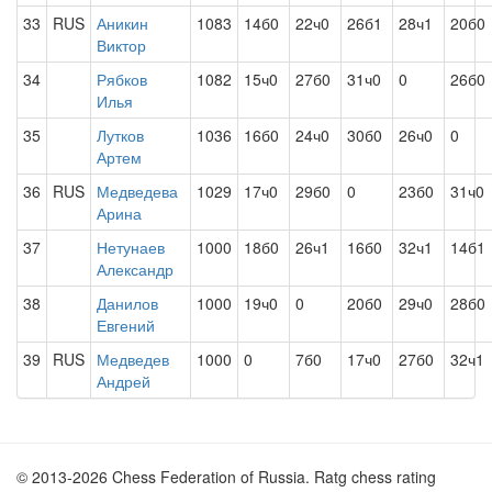
33
RUS
Аникин
1083
14б0
22ч0
26б1
28ч1
20б0
Виктор
34
Рябков
1082
15ч0
27б0
31ч0
0
26б0
Илья
35
Лутков
1036
16б0
24ч0
30б0
26ч0
0
Артем
36
RUS
Медведева
1029
17ч0
29б0
0
23б0
31ч0
Арина
37
Нетунаев
1000
18б0
26ч1
16б0
32ч1
14б1
Александр
38
Данилов
1000
19ч0
0
20б0
29ч0
28б0
Евгений
39
RUS
Медведев
1000
0
7б0
17ч0
27б0
32ч1
Андрей
© 2013-2026 Chess Federation of Russia. Ratg chess rating