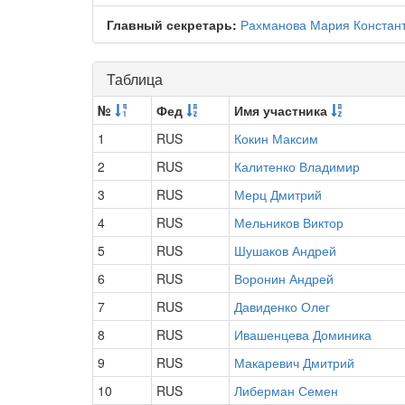
Главный секретарь:
Рахманова Мария Констан
Таблица
№
Фед
Имя участника
1
RUS
Кокин Максим
2
RUS
Калитенко Владимир
3
RUS
Мерц Дмитрий
4
RUS
Мельников Виктор
5
RUS
Шушаков Андрей
6
RUS
Воронин Андрей
7
RUS
Давиденко Олег
8
RUS
Ивашенцева Доминика
9
RUS
Макаревич Дмитрий
10
RUS
Либерман Семен