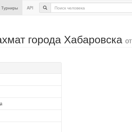
Турниры
API
ахмат города Хабаровска
о
ай