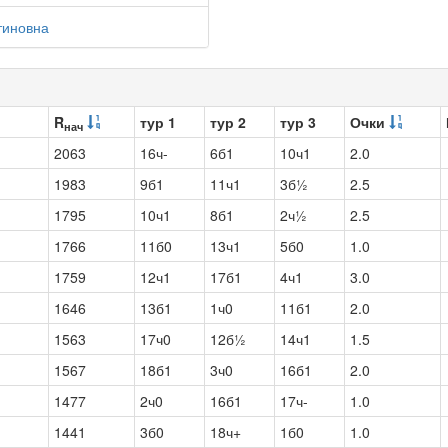
тиновна
R
тур 1
тур 2
тур 3
Очки
нач
2063
16ч-
6б1
10ч1
2.0
1983
9б1
11ч1
3б½
2.5
1795
10ч1
8б1
2ч½
2.5
1766
11б0
13ч1
5б0
1.0
1759
12ч1
17б1
4ч1
3.0
1646
13б1
1ч0
11б1
2.0
1563
17ч0
12б½
14ч1
1.5
1567
18б1
3ч0
16б1
2.0
1477
2ч0
16б1
17ч-
1.0
1441
3б0
18ч+
1б0
1.0