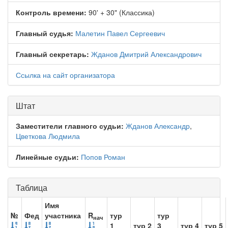
Контроль времени:
90' + 30" (Классика)
Главный судья:
Малетин Павел Сергеевич
Главный секретарь:
Жданов Дмитрий Александрович
Ссылка на сайт организатора
Штат
Заместители главного судьи:
Жданов Александр
,
Цветкова Людмила
Линейные судьи:
Попов Роман
Таблица
Имя
№
Фед
участника
R
тур
тур
нач
1
тур 2
3
тур 4
тур 5