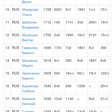
Денис
10
RUS
Макарова
1728
20б1
5ч1
19б1
1ч½
7б½
Ольга
11
RUS
Шабунин
1712
1б0
17ч1
3ч0
20б1
19ч1
Владимир
12
RUS
Малюшко
1700
2ч0
19б0
16ч1
21б1
15ч½
Виктор
13
RUS
Гаврилюк
1690
17б1
7ч0
18б1
5ч1
3б0
Кирилл
14
RUS
Шишкина
1616
4ч1
2б0
8ч0
18б1
6ч0
Мария
15
RUS
Чумаченко
1605
5б0
18ч½
9б½
19ч1
12б½
Кирилл
16
RUS
Карамова
1540
6ч0
4б0
12б0
+
20ч1
Сабина
17
RUS
Шмаков
1536
13ч0
11б0
+
9ч0
21ч1
Евгений
18
RUS
Сурова
1454
8ч0
15б½
13ч0
14ч0
+