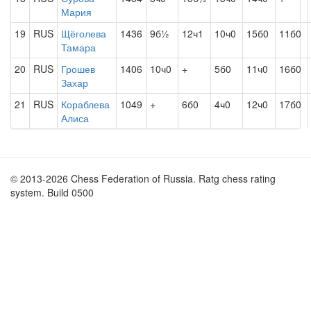
Мария
19
RUS
Щёголева
1436
9б½
12ч1
10ч0
15б0
11б0
Тамара
20
RUS
Грошев
1406
10ч0
+
5б0
11ч0
16б0
Захар
21
RUS
Кораблева
1049
+
6б0
4ч0
12ч0
17б0
Алиса
© 2013-2026 Chess Federation of Russia. Ratg chess rating
system. Build 0500