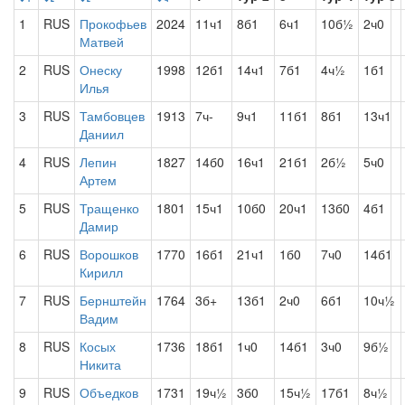
1
RUS
Прокофьев
2024
11ч1
8б1
6ч1
10б½
2ч0
Матвей
2
RUS
Онеску
1998
12б1
14ч1
7б1
4ч½
1б1
Илья
3
RUS
Тамбовцев
1913
7ч-
9ч1
11б1
8б1
13ч1
Даниил
4
RUS
Лепин
1827
14б0
16ч1
21б1
2б½
5ч0
Артем
5
RUS
Тращенко
1801
15ч1
10б0
20ч1
13б0
4б1
Дамир
6
RUS
Ворошков
1770
16б1
21ч1
1б0
7ч0
14б1
Кирилл
7
RUS
Бернштейн
1764
3б+
13б1
2ч0
6б1
10ч½
Вадим
8
RUS
Косых
1736
18б1
1ч0
14б1
3ч0
9б½
Никита
9
RUS
Объедков
1731
19ч½
3б0
15ч½
17б1
8ч½