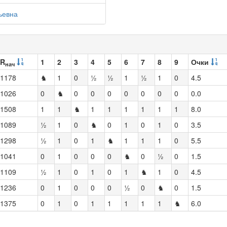
ьевна
R
1
2
3
4
5
6
7
8
9
Очки
нач
1178
♞
1
0
½
½
1
½
1
0
4.5
1026
0
♞
0
0
0
0
0
0
0
0.0
1508
1
1
♞
1
1
1
1
1
1
8.0
1089
½
1
0
♞
0
1
0
1
0
3.5
1298
½
1
0
1
♞
1
1
1
0
5.5
1041
0
1
0
0
0
♞
0
½
0
1.5
1109
½
1
0
1
0
1
♞
1
0
4.5
1236
0
1
0
0
0
½
0
♞
0
1.5
1375
0
1
0
1
1
1
1
1
♞
6.0