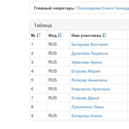
Главный секретарь:
Пономарева Елена Геннад
Таблица
№
Фед
Имя участника
1
RUS
Батарова Виктория
2
RUS
Дуничева Людмила
3
RUS
Урвачева Арина
4
RUS
Егорова Мария
5
RUS
Волкова Анжелина
6
RUS
Коваленко Кристина
7
RUS
Егорова Дарья
8
Лукьяненко Вера
9
RUS
Батарова Алина