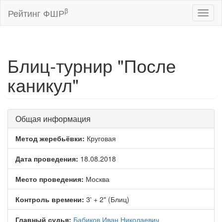
β
Рейтинг ФШР
Toggl
naviga
Блиц-турнир "После
каникул"
Общая информация
Метод жеребьёвки:
Круговая
Дата проведения:
18.08.2018
Место проведения:
Москва
Контроль времени:
3' + 2" (Блиц)
Главный судья:
Бабиков Иван Николаевич