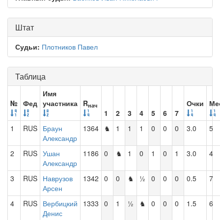
Штат
Судьи:
Плотников Павел
Таблица
Имя
№
Фед
участника
R
Очки
Ме
нач
1
2
3
4
5
6
7
1
RUS
Браун
1364
♞
1
1
1
0
0
0
3.0
5
Александр
2
RUS
Ушан
1186
0
♞
1
0
1
0
1
3.0
4
Александр
3
RUS
Наврузов
1342
0
0
♞
½
0
0
0
0.5
7
Арсен
4
RUS
Вербицкий
1333
0
1
½
♞
0
0
0
1.5
6
Денис