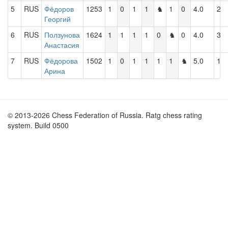
5
RUS
Фёдоров
1253
1
0
1
1
♞
1
0
4.0
2
Георгий
6
RUS
Ползунова
1624
1
1
1
1
0
♞
0
4.0
3
Анастасия
7
RUS
Фёдорова
1502
1
0
1
1
1
1
♞
5.0
1
Арина
© 2013-2026 Chess Federation of Russia. Ratg chess rating
system. Build 0500