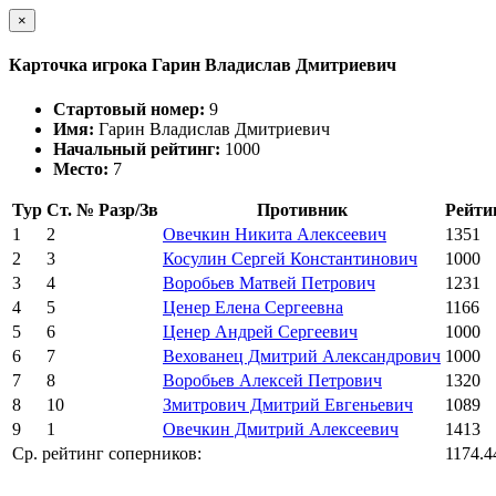
×
Карточка игрока Гарин Владислав Дмитриевич
Стартовый номер:
9
Имя:
Гарин Владислав Дмитриевич
Начальный рейтинг:
1000
Место:
7
Тур
Ст. №
Разр/Зв
Противник
Рейти
1
2
Овечкин Никита Алексеевич
1351
2
3
Косулин Сергей Константинович
1000
3
4
Воробьев Матвей Петрович
1231
4
5
Ценер Елена Сергеевна
1166
5
6
Ценер Андрей Сергеевич
1000
6
7
Вехованец Дмитрий Александрович
1000
7
8
Воробьев Алексей Петрович
1320
8
10
Змитрович Дмитрий Евгеньевич
1089
9
1
Овечкин Дмитрий Алексеевич
1413
Ср. рейтинг соперников:
1174.4