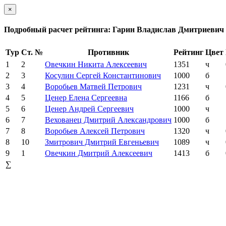
×
Подробный расчет рейтинга: Гарин Владислав Дмитриевич
Тур
Ст. №
Противник
Рейтинг
Цвет
1
2
Овечкин Никита Алексеевич
1351
ч
2
3
Косулин Сергей Константинович
1000
б
3
4
Воробьев Матвей Петрович
1231
ч
4
5
Ценер Елена Сергеевна
1166
б
5
6
Ценер Андрей Сергеевич
1000
ч
6
7
Вехованец Дмитрий Александрович
1000
б
7
8
Воробьев Алексей Петрович
1320
ч
8
10
Змитрович Дмитрий Евгеньевич
1089
ч
9
1
Овечкин Дмитрий Алексеевич
1413
б
∑