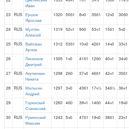
Иван
23
RUS
Ершов
1320
50б1
8ч0
35б1
12ч0
30б0
Ярослав
24
RUS
Мултян
1319
52ч1
9б0
53ч1
15б1
5ч0
Алексей
25
RUS
Вайсман
1312
53б1
10ч0
42б1
14ч0
33ч1
Артем
26
Лисенков
1305
1ч0
41б1
12б0
40ч1
34ч0
Дмитрий
27
RUS
Акулинкин
1298
2б0
37ч0
46б1
42ч1
35б1
Никита
28
RUS
Малыгин
1297
3ч0
43б1
17ч½
34б½
36ч1
Андрей
29
Горенский
1260
4б0
39ч1
14б0
44ч1
19ч0
Станислав
30
RUS
Румянский
1243
5ч0
47б1
19ч0
38б1
23ч1
Максим