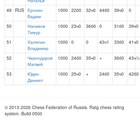
Наталья
49
RUS
Ерохин
1000
22б0
32ч0
44б0
39ч0
0
Вадим
50
Нагимов
1000
23ч0
36б0
0
31б0
39ч0
Тимур
51
Халяпин
1000
0
0
43ч1
33б0
41ч0
Владимир
52
Чернодаров
1000
24б0
35ч0
+
36б0
43ч½
Матвей
53
Юдин
1000
25ч0
+
24б0
35ч0
42б0
Даниил
© 2013-2026 Chess Federation of Russia. Ratg chess rating
system. Build 0500