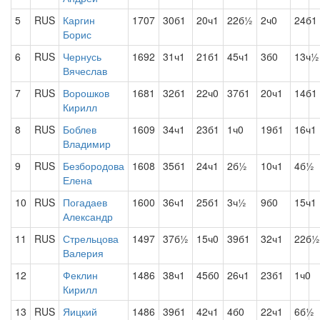
5
RUS
Каргин
1707
30б1
20ч1
22б½
2ч0
24б1
Борис
6
RUS
Чернусь
1692
31ч1
21б1
45ч1
3б0
13ч½
Вячеслав
7
RUS
Ворошков
1681
32б1
22ч0
37б1
20ч1
14б1
Кирилл
8
RUS
Боблев
1609
34ч1
23б1
1ч0
19б1
16ч1
Владимир
9
RUS
Безбородова
1608
35б1
24ч1
2б½
10ч1
4б½
Елена
10
RUS
Погадаев
1600
36ч1
25б1
3ч½
9б0
15ч1
Александр
11
RUS
Стрельцова
1497
37б½
15ч0
39б1
32ч1
22б½
Валерия
12
Феклин
1486
38ч1
45б0
26ч1
23б1
1ч0
Кирилл
13
RUS
Яицкий
1486
39б1
42ч1
4б0
22ч1
6б½