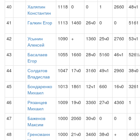
40
Халяпин
1118
0
0
1
26б0
48ч1
Константин
41
Галкин Егор
1113
14б0
26ч0
0
0
51б1
42
Усынин
1090
+
13б0
25ч0
27б0
53ч1
Алексей
43
Басалаев
1055
16б0
28ч0
51б0
46ч1
52б½
Егор
44
Солдатов
1047
17ч0
31б0
49ч1
29б0
38ч0
Владислав
45
Бондаренко
1013
18б1
12ч1
6б0
16ч0
32б1
Михаил
46
Рязанцев
1009
19ч0
33б0
27ч0
43б0
1
Михаил
47
Баженов
1000
20б0
30ч0
0
0
0
Максим
48
Гренсманн
1000
21ч0
34б0
38ч0
+
40б0