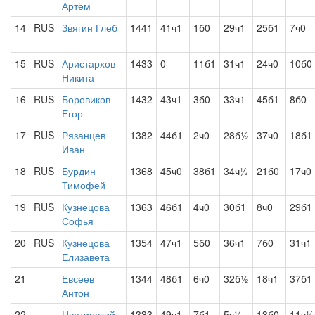
Артём
14
RUS
Звягин Глеб
1441
41ч1
1б0
29ч1
25б1
7ч0
15
RUS
Аристархов
1433
0
11б1
31ч1
24ч0
10б0
Никита
16
RUS
Боровиков
1432
43ч1
3б0
33ч1
45б1
8б0
Егор
17
RUS
Рязанцев
1382
44б1
2ч0
28б½
37ч0
18б1
Иван
18
RUS
Бурдин
1368
45ч0
38б1
34ч½
21б0
17ч0
Тимофей
19
RUS
Кузнецова
1363
46б1
4ч0
30б1
8ч0
29б1
Софья
20
RUS
Кузнецова
1354
47ч1
5б0
36ч1
7б0
31ч1
Елизавета
21
Евсеев
1344
48б1
6ч0
32б½
18ч1
37б1
Антон
22
Цветинский
1333
49ч1
7б1
5ч½
13б0
11ч½