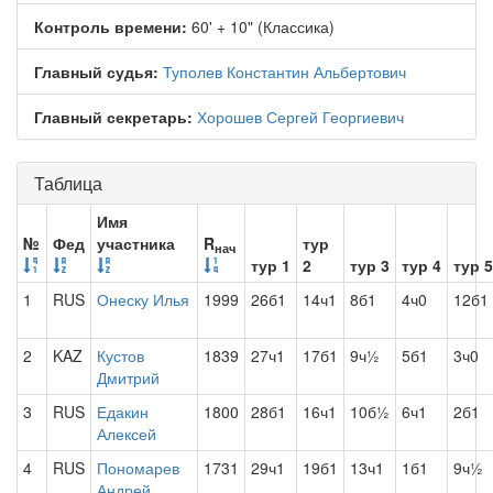
Контроль времени:
60' + 10" (Классика)
Главный судья:
Туполев Константин Альбертович
Главный секретарь:
Хорошев Сергей Георгиевич
Таблица
Имя
№
Фед
участника
R
тур
нач
тур 1
2
тур 3
тур 4
тур 5
1
RUS
Онеску Илья
1999
26б1
14ч1
8б1
4ч0
12б1
2
KAZ
Кустов
1839
27ч1
17б1
9ч½
5б1
3ч0
Дмитрий
3
RUS
Едакин
1800
28б1
16ч1
10б½
6ч1
2б1
Алексей
4
RUS
Пономарев
1731
29ч1
19б1
13ч1
1б1
9ч½
Андрей