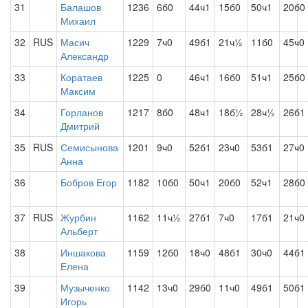
31
Балашов
1236
6б0
44ч1
15б0
50ч1
20б0
Михаил
32
RUS
Масич
1229
7ч0
49б1
21ч½
11б0
45ч0
Александр
33
Коратаев
1225
0
46ч1
16б0
51ч1
25б0
Максим
34
Горланов
1217
8б0
48ч1
18б½
28ч½
26б1
Дмитрий
35
RUS
Семисынова
1201
9ч0
52б1
23ч0
53б1
27ч0
Анна
36
Бобров Егор
1182
10б0
50ч1
20б0
52ч1
28б0
37
RUS
Журбин
1162
11ч½
27б1
7ч0
17б1
21ч0
Альберт
38
Иншакова
1159
12б0
18ч0
48б1
30ч0
44б1
Елена
39
Музыченко
1142
13ч0
29б0
11ч0
49б1
50б1
Игорь