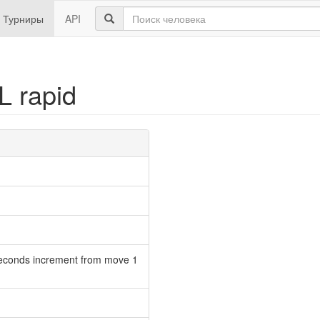
Турниры
API
L rapid
seconds increment from move 1