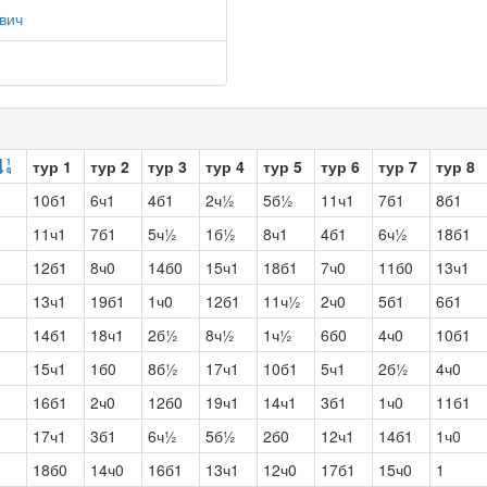
вич
тур 1
тур 2
тур 3
тур 4
тур 5
тур 6
тур 7
тур 8
10б1
6ч1
4б1
2ч½
5б½
11ч1
7б1
8б1
11ч1
7б1
5ч½
1б½
8ч1
4б1
6ч½
18б1
12б1
8ч0
14б0
15ч1
18б1
7ч0
11б0
13ч1
13ч1
19б1
1ч0
12б1
11ч½
2ч0
5б1
6б1
14б1
18ч1
2б½
8ч½
1ч½
6б0
4ч0
10б1
15ч1
1б0
8б½
17ч1
10б1
5ч1
2б½
4ч0
16б1
2ч0
12б0
19ч1
14ч1
3б1
1ч0
11б1
17ч1
3б1
6ч½
5б½
2б0
12ч1
14б1
1ч0
18б0
14ч0
16б1
13ч1
12ч0
17б1
15ч0
1