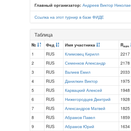
Главный организатор:
Андреев Виктор Николае
Ссылка на этот турнир в базе ФИДЕ
Таблица
№
Фед
Имя участника
R
нач
1
RUS
Климовец Кирилл
2217
2
RUS
Семенков Александр
2178
3
RUS
Валиев Емил
2033
4
RUS
Данилкин Виктор
1975
5
RUS
Карвацкий Алексей
1948
6
RUS
Нижегородцев Дмитрий
1928
7
RUS
Александров Матвей
1825
8
RUS
Абрамов Павел
1859
9
RUS
Абрамов Юрий
1634