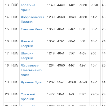
13
RUS
Корягина
1149
44ч½
14б1
56б0
29ч0
46
Арина
14
RUS
Добровольская
1239
45б0
13ч0
43б0
51ч1
40
Полина
15
RUS
Савичев Иван
1359
46ч1
54б1
3б0
30ч1
23
16
RUS
Лозовой
1352
47б1
60ч1
5б0
43ч1
24
Георгий
17
RUS
Шаноян
1219
48ч1
55б1
4ч½
2б0
44
Георгий
18
RUS
Журавлева-
1284
49б0
44б1
42ч1
45ч1
26
Емельяненко
Агата
19
RUS
Дуванов Лука
1267
55ч0
42б0
46ч0
47ч1
41
20
RUS
Уривский
1477
50ч1
1ч0
37б1
27б½
29
Арсений