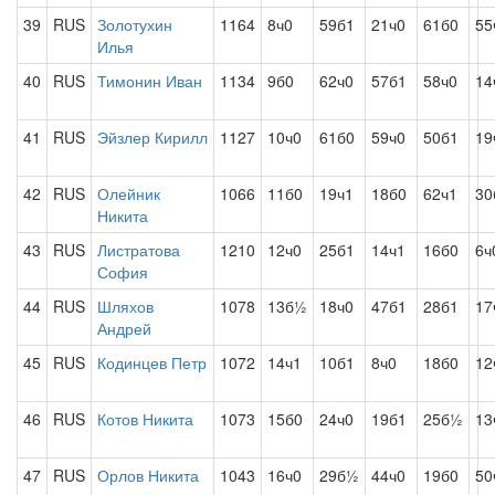
39
RUS
Золотухин
1164
8ч0
59б1
21ч0
61б0
55
Илья
40
RUS
Тимонин Иван
1134
9б0
62ч0
57б1
58ч0
14
41
RUS
Эйзлер Кирилл
1127
10ч0
61б0
59ч0
50б1
19
42
RUS
Олейник
1066
11б0
19ч1
18б0
62ч1
30
Никита
43
RUS
Листратова
1210
12ч0
25б1
14ч1
16б0
6ч
София
44
RUS
Шляхов
1078
13б½
18ч0
47б1
28б1
17
Андрей
45
RUS
Кодинцев Петр
1072
14ч1
10б1
8ч0
18б0
12
46
RUS
Котов Никита
1073
15б0
24ч0
19б1
25б½
13
47
RUS
Орлов Никита
1043
16ч0
29б½
44ч0
19б0
50