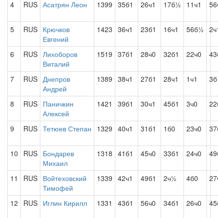
4
RUS
Асатрян Леон
1399
35б1
26ч1
17б½
11ч1
56
5
RUS
Крючков
1423
36ч1
23б1
16ч1
56б½
2ч
Евгений
6
RUS
Лихоборов
1519
37б1
28ч0
32б1
22ч0
43
Виталий
7
RUS
Днепров
1389
38ч1
27б1
28ч1
1ч1
3
Андрей
8
RUS
Паничкин
1421
39б1
30ч1
45б1
3ч0
22
Алексей
9
RUS
Тетюев Степан
1329
40ч1
31б1
1б0
23ч0
37
10
RUS
Бондарев
1318
41б1
45ч0
33б1
24ч0
49
Михаил
11
RUS
Войтеховский
1339
42ч1
49б1
2ч½
4б0
27
Тимофей
12
RUS
Иглин Кирилл
1331
43б1
56ч0
34б1
26ч0
45