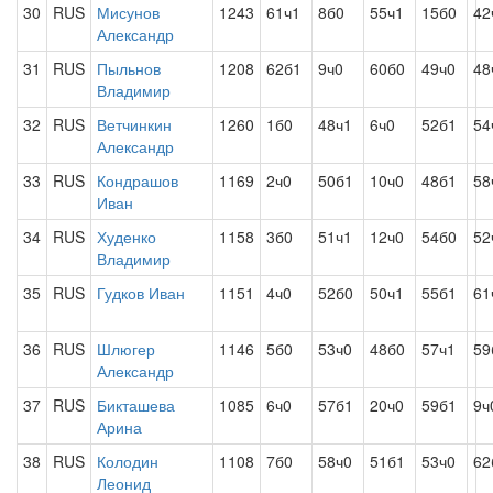
30
RUS
Мисунов
1243
61ч1
8б0
55ч1
15б0
42
Александр
31
RUS
Пыльнов
1208
62б1
9ч0
60б0
49ч0
48
Владимир
32
RUS
Ветчинкин
1260
1б0
48ч1
6ч0
52б1
54
Александр
33
RUS
Кондрашов
1169
2ч0
50б1
10ч0
48б1
58
Иван
34
RUS
Худенко
1158
3б0
51ч1
12ч0
54б0
52
Владимир
35
RUS
Гудков Иван
1151
4ч0
52б0
50ч1
55б1
61
36
RUS
Шлюгер
1146
5б0
53ч0
48б0
57ч1
59
Александр
37
RUS
Бикташева
1085
6ч0
57б1
20ч0
59б1
9ч
Арина
38
RUS
Колодин
1108
7б0
58ч0
51б1
53ч0
62
Леонид