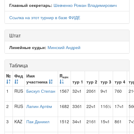
Главный секретарь:
Шевченко Роман Владимирович
Ссылка на этот турнир в базе ФИДЕ
Штат
Линейные судьи:
Минский Андрей
Таблица
№
Фед
Имя
R
нач
участника
тур 1
тур 2
тур 3
тур 4
ту
1
RUS
Бискуп Степан
1567
32ч1
20б1
9ч1
7б0
21
2
RUS
Лапин Артём
1682
33б1
22ч1
11б½
17ч1
5б
3
KAZ
Пак Даниил
1512
34ч1
21б1
15ч1
8б1
7ч