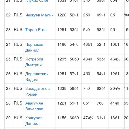
21
RUS
Глухих Олег
1339
51б1
3ч0
39б1
60ч1
1б
22
RUS
Чеккуев Малик
1226
52ч1
2б0
49ч1
6б1
8ч
23
RUS
Таран Егор
1251
53б1
5ч0
58б1
9б1
15
24
RUS
Чернаков
1166
54ч0
46б1
52ч1
10б1
16
Даниил
25
RUS
Ястребов
1295
56б0
43ч0
53б1
46ч½
60
Дмитрий
26
RUS
Дерешкевич
1251
57ч1
4б0
54ч1
12б1
18
Вадим
27
RUS
Заседателев
1338
58б1
7ч0
62б1
20ч½
11
Роман
28
RUS
Авагумян
1221
59ч1
6б1
7б0
44ч0
53
Вячеслав
29
RUS
Кочкуров
1156
60б0
47ч½
61ч1
13б1
20
Даниил