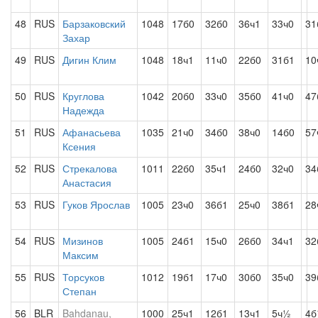
48
RUS
Барзаковский
1048
17б0
32б0
36ч1
33ч0
31
Захар
49
RUS
Дигин Клим
1048
18ч1
11ч0
22б0
31б1
10
50
RUS
Круглова
1042
20б0
33ч0
35б0
41ч0
47
Надежда
51
RUS
Афанасьева
1035
21ч0
34б0
38ч0
14б0
57
Ксения
52
RUS
Стрекалова
1011
22б0
35ч1
24б0
32ч0
34
Анастасия
53
RUS
Гуков Ярослав
1005
23ч0
36б1
25ч0
38б1
28
54
RUS
Мизинов
1005
24б1
15ч0
26б0
34ч1
32
Максим
55
RUS
Торсуков
1012
19б1
17ч0
30б0
35ч0
39
Степан
56
BLR
Bahdanau,
1000
25ч1
12б1
13ч1
5ч½
4