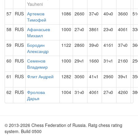
Yauheni
57
RUS
Артемов
1086
26б0
37ч0
40ч0
36б0
51
Тимофей
58
RUS
Афанасьев
1000
27ч0
38б1
23ч0
40б1
33
Михаил
59
RUS
Бородин
1122
28б0
39ч0
41б1
37ч0
36
Александр
60
RUS
Семенов
1000
29ч1
16б0
31ч1
21б0
25
Владимир
61
RUS
Флит Андрей
1282
30б0
41ч1
29б0
39ч1
35
62
RUS
Фролова
1004
31ч0
40б1
27ч0
42б0
38
Дарья
© 2013-2026 Chess Federation of Russia. Ratg chess rating
system. Build 0500