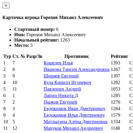
×
Карточка игрока Горохов Михаил Алексеевич
Стартовый номер:
6
Имя:
Горохов Михаил Алексеевич
Начальный рейтинг:
1263
Место:
5
Тур
Ст. №
Разр/Зв
Противник
Рейтинг
1
7
Кошелев Илья
1393
С
2
8
Иванова Таисия Александровна
1267
С
3
9
Ширяев Евгений
1397
С
4
10
Кула Кирилл Игоревич
1282
С
5
11
Павленин Андрей
1053
С
6
1
Лапин Никита Д
1285
С
7
2
Пыжов Евгений
1276
С
8
3
Евдокимов Иван Дмитриевич
1284
С
9
4
Евдокимов Илья Дмитриевич
1579
С
10
5
Матлыгина Алёна Дмитриевна
1334
С
11
12
Маруков Михаил Андреевич
1148
С