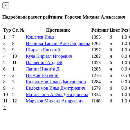
×
Подробный расчет рейтинга: Горохов Михаил Алексеевич
Тур
Ст. №
Противник
Рейтинг
Цвет
Рез
1
7
Кошелев Илья
1393
б
1.0
2
8
Иванова Таисия Александровна
1267
ч
1.0
3
9
Ширяев Евгений
1397
б
1.0
4
10
Кула Кирилл Игоревич
1282
ч
0.0
5
11
Павленин Андрей
1053
б
1.0
6
1
Лапин Никита Д
1285
ч
0.0
7
2
Пыжов Евгений
1276
б
0.5
8
3
Евдокимов Иван Дмитриевич
1284
ч
0.0
9
4
Евдокимов Илья Дмитриевич
1579
б
0.0
10
5
Матлыгина Алёна Дмитриевна
1334
ч
1.0
11
12
Маруков Михаил Андреевич
1148
б
1.0
∑