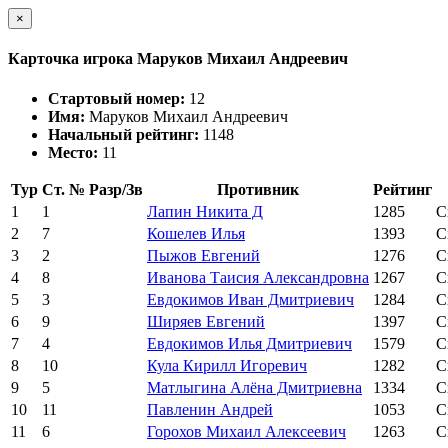
×
Карточка игрока Маруков Михаил Андреевич
Стартовый номер:
12
Имя:
Маруков Михаил Андреевич
Начальный рейтинг:
1148
Место:
11
Тур
Ст. №
Разр/Зв
Противник
Рейтинг
1
1
Лапин Никита Д
1285
С
2
7
Кошелев Илья
1393
С
3
2
Пыжов Евгений
1276
С
4
8
Иванова Таисия Александровна
1267
С
5
3
Евдокимов Иван Дмитриевич
1284
С
6
9
Ширяев Евгений
1397
С
7
4
Евдокимов Илья Дмитриевич
1579
С
8
10
Кула Кирилл Игоревич
1282
С
9
5
Матлыгина Алёна Дмитриевна
1334
С
10
11
Павленин Андрей
1053
С
11
6
Горохов Михаил Алексеевич
1263
С