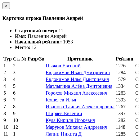
×
Карточка игрока Павленин Андрей
Стартовый номер:
11
Имя:
Павленин Андрей
Начальный рейтинг:
1053
Место:
12
Тур
Ст. №
Разр/Зв
Противник
Рейтинг
1
2
Пыжов Евгений
1276
С
2
3
Евдокимов Иван Дмитриевич
1284
С
3
4
Евдокимов Илья Дмитриевич
1579
С
4
5
Матлыгина Алёна Дмитриевна
1334
С
5
6
Горохов Михаил Алексеевич
1263
С
6
7
Кошелев Илья
1393
С
7
8
Иванова Таисия Александровна
1267
С
8
9
Ширяев Евгений
1397
С
9
10
Кула Кирилл Игоревич
1282
С
10
12
Маруков Михаил Андреевич
1148
С
11
1
Лапин Никита Д
1285
С