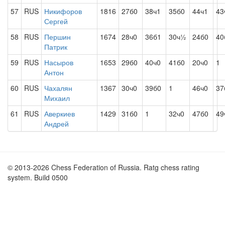
57
RUS
Никифоров
1816
27б0
38ч1
35б0
44ч1
43
Сергей
58
RUS
Першин
1674
28ч0
36б1
30ч½
24б0
40
Патрик
59
RUS
Насыров
1653
29б0
40ч0
41б0
20ч0
1
Антон
60
RUS
Чахалян
1367
30ч0
39б0
1
46ч0
37
Михаил
61
RUS
Аверкиев
1429
31б0
1
32ч0
47б0
49
Андрей
© 2013-2026 Chess Federation of Russia. Ratg chess rating
system. Build 0500