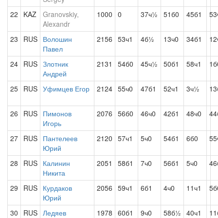
22
KAZ
Granovskiy,
1000
0
37ч½
51б0
45б1
53
Alexandr
23
RUS
Волошин
2156
53ч1
4б½
13ч0
34б1
12
Павел
24
RUS
Злотник
2131
54б0
45ч½
50б1
58ч1
1б
Андрей
25
RUS
Уфимцев Егор
2124
55ч0
47б1
52ч1
3ч½
13
26
RUS
Пимонов
2076
56б0
46ч0
42б1
48ч0
44
Игорь
27
RUS
Пантелеев
2120
57ч1
5ч0
54б1
6б0
55
Юрий
28
RUS
Калинин
2051
58б1
7ч0
56б1
5ч0
46
Никита
29
RUS
Курдаков
2056
59ч1
6б1
4ч0
11ч1
5б
Юрий
30
RUS
Ледяев
1978
60б1
9ч0
58б½
40ч1
11