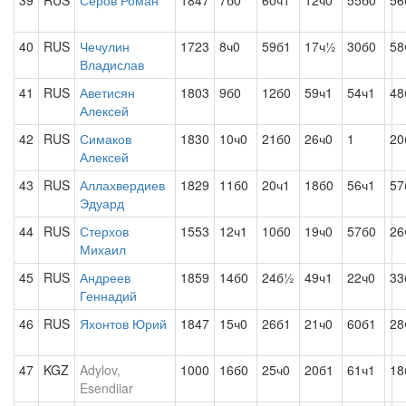
39
RUS
Серов Роман
1847
7б0
60ч1
12ч0
55б0
56
40
RUS
Чечулин
1723
8ч0
59б1
17ч½
30б0
58
Владислав
41
RUS
Аветисян
1803
9б0
12б0
59ч1
54ч1
48
Алексей
42
RUS
Симаков
1830
10ч0
21б0
26ч0
1
20
Алексей
43
RUS
Аллахвердиев
1829
11б0
20ч1
18б0
56ч1
57
Эдуард
44
RUS
Стерхов
1553
12ч1
10б0
19ч0
57б0
26
Михаил
45
RUS
Андреев
1859
14б0
24б½
49ч1
22ч0
33
Геннадий
46
RUS
Яхонтов Юрий
1847
15ч0
26б1
21ч0
60б1
28
47
KGZ
Adylov,
1000
16б0
25ч0
20б1
61ч1
18
Esendiiar