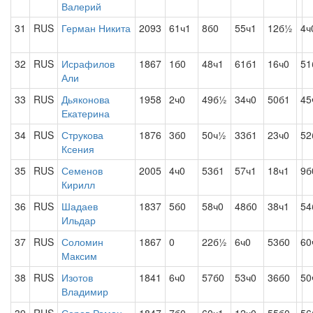
Валерий
31
RUS
Герман Никита
2093
61ч1
8б0
55ч1
12б½
4ч
32
RUS
Исрафилов
1867
1б0
48ч1
61б1
16ч0
51
Али
33
RUS
Дьяконова
1958
2ч0
49б½
34ч0
50б1
45
Екатерина
34
RUS
Струкова
1876
3б0
50ч½
33б1
23ч0
52
Ксения
35
RUS
Семенов
2005
4ч0
53б1
57ч1
18ч1
9б
Кирилл
36
RUS
Шадаев
1837
5б0
58ч0
48б0
38ч1
54
Ильдар
37
RUS
Соломин
1867
0
22б½
6ч0
53б0
60
Максим
38
RUS
Изотов
1841
6ч0
57б0
53ч0
36б0
50
Владимир