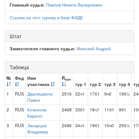
Главный судья:
Павлов Никита Валериевич
Ссылка на этот турнир в базе ФИДЕ
Штат
Заместители главного судьи:
Минский Андрей
Таблица
№
Фед
Имя
R
нач
участника
тур 1
тур 2
тур 3
тур 4
ту
1
RUS
Двалишвили
2516
32ч1
17б1
9ч0
19б½
24
Павел
2
RUS
Козионов
2468
33б1
18ч1
11б1
9б1
10
Кирилл
3
RUS
Захарцов
2496
34ч1
19б1
10ч0
25б½
17
Владимир