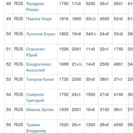
48
RUS
Фридман
1790
17ч0
32б0
36ч1
26б1
41
Роман
49
RUS
Павлов Марк
1816
18б0
33ч½
45б0
52ч0
61
50
RUS
Луполов Борис
1802
19ч0
34б½
24ч0
33ч0
38
51
RUS
Оганисян
1526
20б1
11ч0
22ч1
17б0
32
Юрий
52
RUS
Кондратенко
1699
21ч½
14ч0
25б0
49б1
34
Анатолий
53
RUS
Тагиров Каюм
1730
23б0
35ч0
38б1
37ч1
22
54
RUS
Смирнов
1702
24ч1
15б0
27ч0
41б0
36
Григорий
55
RUS
Иванов Артём
1939
25б1
16ч0
31б0
39ч1
27
56
RUS
Травин
1520
26ч1
13б0
28ч0
43б0
39
Владимир