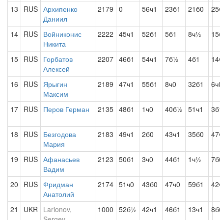
13
RUS
Архипенко
2179
0
56ч1
23б1
21б0
25
Даниил
14
RUS
Войниконис
2222
45ч1
52б1
5б1
8ч½
15
Никита
15
RUS
Горбатов
2207
46б1
54ч1
7б½
4б1
14
Алексей
16
RUS
Ярыгин
2189
47ч1
55б1
8ч0
32б1
6ч
Максим
17
RUS
Перов Герман
2135
48б1
1ч0
40б½
51ч1
3б
18
RUS
Безгодова
2183
49ч1
2б0
43ч1
35б0
47
Мария
19
RUS
Афанасьев
2123
50б1
3ч0
44б1
1ч½
7б
Вадим
20
RUS
Фридман
2174
51ч0
43б0
47ч0
59б1
42
Анатолий
21
UKR
Larionov,
1000
52б½
42ч1
46б1
13ч1
8б
Sergey