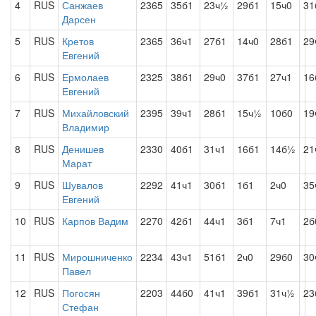
4
RUS
Санжаев
2365
35б1
23ч½
29б1
15ч0
31
Дарсен
5
RUS
Кретов
2365
36ч1
27б1
14ч0
28б1
29
Евгений
6
RUS
Ермолаев
2325
38б1
29ч0
37б1
27ч1
16
Евгений
7
RUS
Михайловский
2395
39ч1
28б1
15ч½
10б0
19
Владимир
8
RUS
Денишев
2330
40б1
31ч1
16б1
14б½
21
Марат
9
RUS
Шувалов
2292
41ч1
30б1
1б1
2ч0
35
Евгений
10
RUS
Карпов Вадим
2270
42б1
44ч1
3б1
7ч1
2б
11
RUS
Мирошниченко
2234
43ч1
51б1
2ч0
29б0
30
Павел
12
RUS
Погосян
2203
44б0
41ч1
39б1
31ч½
23
Стефан