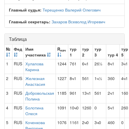
Главный судья:
Терещенко Валерий Олегович
Главный секретарь:
Захаров Всеволод Игоревич
Таблица
№
Фед
Имя
R
тур
тур
тур
тур
нач
участника
1
2
3
тур 4
5
1
RUS
Хулапова
1244
7б1
6ч1
2б½
8ч1
3ч1
Карина
2
RUS
Железная
1227
8ч1
5б1
1ч½
3б0
4ч1
Анастасия
3
RUS
Добровольская
1185
9б1
13ч1
5б1
2ч1
1б0
Полина
4
RUS
Болотина
1091
10ч0
12б0
0
5ч1
2б0
Олеся
5
RUS
Коченкова
1076
11б1
2ч0
3ч0
4б0
0
Виктория