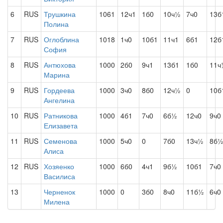
6
RUS
Трушкина
1061
12ч1
1б0
10ч½
7ч0
13б
Полина
7
RUS
Оглоблина
1018
1ч0
10б1
11ч1
6б1
12б
София
8
RUS
Антюхова
1000
2б0
9ч1
13б1
1б0
11ч
Марина
9
RUS
Гордеева
1000
3ч0
8б0
12ч½
0
10б
Ангелина
10
RUS
Ратникова
1000
4б1
7ч0
6б½
12ч0
9ч0
Елизавета
11
RUS
Семенова
1000
5ч0
0
7б0
13ч½
8б
Алиса
12
RUS
Хозяенко
1000
6б0
4ч1
9б½
10б1
7ч0
Василиса
13
Черненок
1000
0
3б0
8ч0
11б½
6ч0
Милена