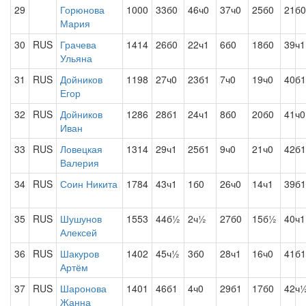
29
Горюнова
1000
33б0
46ч0
37ч0
25б0
21б0
Мария
30
RUS
Грачева
1414
26б0
22ч1
6б0
18б0
39ч1
Ульяна
31
RUS
Дойников
1198
27ч0
23б1
7ч0
19ч0
40б1
Егор
32
RUS
Дойников
1286
28б1
24ч1
8б0
20б0
41ч0
Иван
33
RUS
Ловецкая
1314
29ч1
25б1
9ч0
21ч0
42б1
Валерия
34
RUS
Соин Никита
1784
43ч1
1б0
26ч0
14ч1
39б1
35
RUS
Шушунов
1553
44б½
2ч½
27б0
15б½
40ч1
Алексей
36
RUS
Шакуров
1402
45ч½
3б0
28ч1
16ч0
41б1
Артём
37
RUS
Шаронова
1401
46б1
4ч0
29б1
17б0
42ч
Жанна