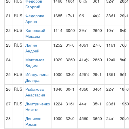
20
RUS
Фёдоров
1468
16б1
8ч½
3б1
32ч1
28б1
Георгий
21
RUS
Фёдорова
1685
17ч1
9б1
4ч½
33б1
29ч1
Арина
22
RUS
Ханевский
1114
30б0
39ч1
26б0
10ч1
6ч0
Максим
23
RUS
Лапин
1252
31ч0
40б1
27ч0
11б1
7б0
Андрей
24
Максимов
1029
32б0
41ч½
28б0
12ч0
8ч0
Вадим
25
RUS
Ибадуллина
1000
33ч0
42б½
29ч1
13б1
9б1
Диляра
26
RUS
Рыбакова
1840
30ч1
43б0
34б1
22ч1
18ч0
Анастасия
27
RUS
Дмитриченко
1224
31б1
44ч1
35ч1
23б1
19б0
Никита
28
Денисов
1000
32ч0
45б0
36б0
24ч1
20ч0
Роман