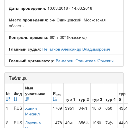
Даты проведения:
10.03.2018 - 14.03.2018
Место проведения:
р-н Одинцовский, Московская
область
Контроль времени:
60' + 30" (Классика)
Главный судья:
Печатнов Александр Владимирович
Главный организатор:
Венгереш Станислав Юрьевич
Таблица
Имя
№
Фед
участника
R
тур
нач
тур 1
тур 2
тур 3
тур 4
5
1
RUS
Ханин
1709
39б1
34ч1
18ч0
6б0
43б1
Михаил
2
RUS
Лаухина
1478
40ч1
35б½
19б0
7ч½
44ч0