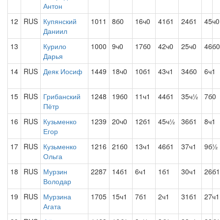
Антон
12
RUS
Купянский
1011
8б0
16ч0
41б1
24б1
45ч0
Даниил
13
Курило
1000
9ч0
17б0
42ч0
25ч0
46б0
Дарья
14
RUS
Деяк Иосиф
1449
18ч0
10б1
43ч1
34б0
6ч1
15
RUS
Грибанский
1248
19б0
11ч1
44б1
35ч½
7б0
Пётр
16
RUS
Кузьменко
1239
20ч0
12б1
45ч½
36б1
8ч1
Егор
17
RUS
Кузьменко
1216
21б0
13ч1
46б1
37ч1
9б½
Ольга
18
RUS
Мурзин
2287
14б1
6ч1
1б1
30ч1
26б1
Володар
19
RUS
Мурзина
1705
15ч1
7б1
2ч1
31б1
27ч1
Агата