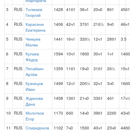
Маргарита
3
RUS
Толмаев
1428
41б1
36ч1
20ч0
8б1
45б1
Георгий
4
RUS
Карасени
1406
42ч1
37б1
21б½
9ч0
46ч1
Екатерина
5
RUS
Чеккуев
1441
16ч1
32б½
12ч1
28б1
3.5
Малик
6
RUS
Кулаев
1594
10ч1
18б0
30ч1
1ч1
14б0
Фёдор
7
RUS
Пятайкин
1359
11б1
19ч0
31б1
2б½
15ч1
Артём
8
RUS
Кузнецов
1499
12ч1
20б½
32ч1
3ч0
16б0
Иван
9
RUS
Жданова
1458
13б1
21ч0
33б1
4б1
17ч
Дана
10
RUS
Молотков
1170
6б0
14ч0
39б1
22б0
43ч0
Егор
11
RUS
Спиридонов
1102
7ч0
15б0
40ч1
23ч0
44б0