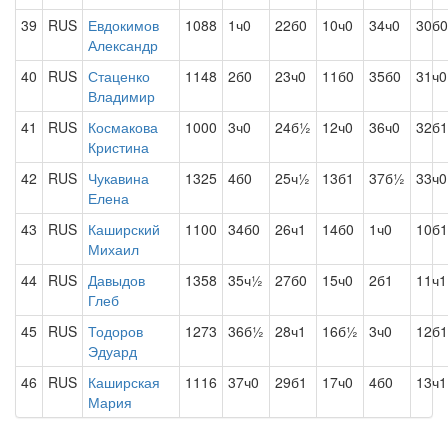
39
RUS
Евдокимов
1088
1ч0
22б0
10ч0
34ч0
30б0
Александр
40
RUS
Стаценко
1148
2б0
23ч0
11б0
35б0
31ч0
Владимир
41
RUS
Космакова
1000
3ч0
24б½
12ч0
36ч0
32б1
Кристина
42
RUS
Чукавина
1325
4б0
25ч½
13б1
37б½
33ч0
Елена
43
RUS
Каширский
1100
34б0
26ч1
14б0
1ч0
10б1
Михаил
44
RUS
Давыдов
1358
35ч½
27б0
15ч0
2б1
11ч1
Глеб
45
RUS
Тодоров
1273
36б½
28ч1
16б½
3ч0
12б1
Эдуард
46
RUS
Каширская
1116
37ч0
29б1
17ч0
4б0
13ч1
Мария