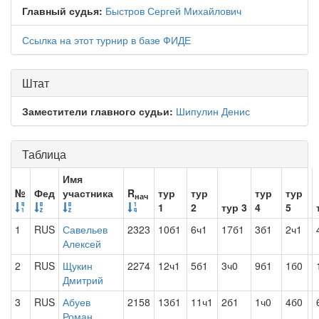
Главный судья:
Быстров Сергей Михайлович
Ссылка на этот турнир в базе ФИДЕ
Штат
Заместители главного судьи:
Шипулин Денис
Таблица
Имя
№
Фед
участника
R
тур
тур
тур
тур
нач
1
2
тур 3
4
5
1
RUS
Савельев
2323
10б1
6ч1
17б1
3б1
2ч1
Алексей
2
RUS
Щукин
2274
12ч1
5б1
3ч0
9б1
1б0
Дмитрий
3
RUS
Абуев
2158
13б1
11ч1
2б1
1ч0
4б0
Роман