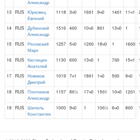
Александр
13
RUS
Юрковец
1118
3ч0
16б1
9ч0
14б1
11ч1
Евгений
14
RUS
Дубинский
1516
4б0
10ч0
8б1
13ч0
1
Александр
15
RUS
Ряховский
1257
5ч0
12б0
18ч0
1
16б0
Марк
16
RUS
Кислицин
1130
6б0
13ч0
1
7б0
15ч1
Анатолий
17
RUS
Новиков
1019
7ч1
18б1
1ч0
5б0
9ч0
Дмитрий
18
RUS
Плотников
1157
8б½
17ч0
15б1
10ч0
12б1
Александр
19
RUS
Шепель
1000
9ч0
1
10б½
6ч0
8б0
Константин