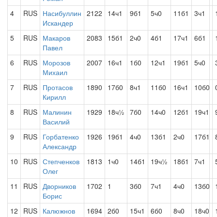
4
RUS
Насибуллин
2122
14ч1
9б1
5ч0
11б1
3ч1
Искандер
5
RUS
Макаров
2083
15б1
2ч0
4б1
17ч1
6б1
Павел
6
RUS
Морозов
2007
16ч1
1б0
12ч1
19б1
5ч0
Михаил
7
RUS
Протасов
1890
17б0
8ч1
11б0
16ч1
10б0
Кирилл
8
RUS
Малинин
1929
18ч½
7б0
14ч0
12б1
19ч1
Василий
9
RUS
Горбатенко
1926
19б1
4ч0
13б1
2ч0
17б1
Александр
10
RUS
Степченков
1813
1ч0
14б1
19ч½
18б1
7ч1
Олег
11
RUS
Дворников
1702
1
3б0
7ч1
4ч0
13б0
Борис
12
RUS
Калюжнов
1694
2б0
15ч1
6б0
8ч0
18ч0