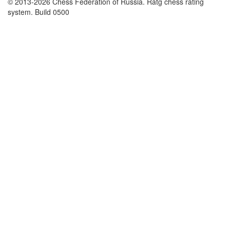
© 2013-2026 Chess Federation of Russia. Ratg chess rating
system. Build 0500