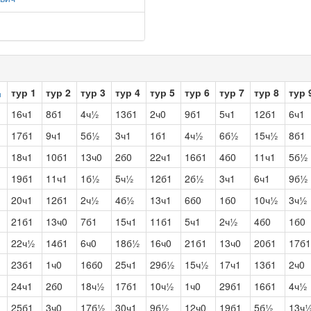
тур 1
тур 2
тур 3
тур 4
тур 5
тур 6
тур 7
тур 8
тур 
16ч1
8б1
4ч½
13б1
2ч0
9б1
5ч1
12б1
6ч1
17б1
9ч1
5б½
3ч1
1б1
4ч½
6б½
15ч½
8б1
18ч1
10б1
13ч0
2б0
22ч1
16б1
4б0
11ч1
5б½
19б1
11ч1
1б½
5ч½
12б1
2б½
3ч1
6ч1
9б½
20ч1
12б1
2ч½
4б½
13ч1
6б0
1б0
10ч½
3ч½
21б1
13ч0
7б1
15ч1
11б1
5ч1
2ч½
4б0
1б0
22ч½
14б1
6ч0
18б½
16ч0
21б1
13ч0
20б1
17б1
23б1
1ч0
16б0
25ч1
29б½
15ч½
17ч1
13б1
2ч0
24ч1
2б0
18ч½
17б1
10ч½
1ч0
29б1
16б1
4ч½
25б1
3ч0
17б½
30ч1
9б½
12ч0
19б1
5б½
13ч