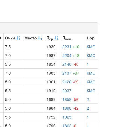
9
Очки
Место
R
R
Нор
ср
нов
7.5
1939
2231
+10
КМС
7.0
1987
2204
+18
КМС
5.5
1854
2140
-40
1
7.0
1985
2137
+37
КМС
5.0
1961
2126
-29
КМС
5.5
1919
2037
КМС
5.0
1689
1858
-56
2
5.0
1664
1898
-42
2
5.5
1752
1925
1
½
5.0
1796
1862
-6
1