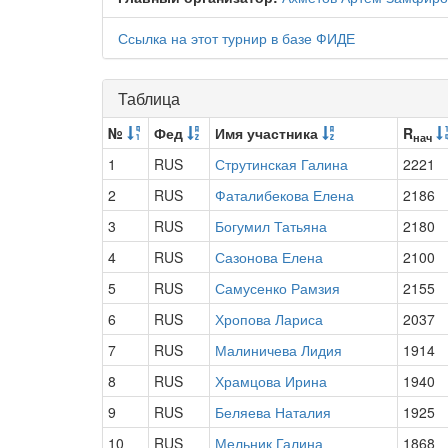
Ссылка на этот турнир в базе ФИДЕ
Таблица
№
Фед
Имя участника
R
нач
1
RUS
Струтинская Галина
2221
2
RUS
Фаталибекова Елена
2186
3
RUS
Богумил Татьяна
2180
4
RUS
Сазонова Елена
2100
5
RUS
Самусенко Рамзия
2155
6
RUS
Хропова Лариса
2037
7
RUS
Малиничева Лидия
1914
8
RUS
Храмцова Ирина
1940
9
RUS
Беляева Наталия
1925
10
RUS
Мельник Галина
1868