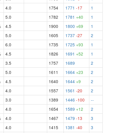
4.0
1754
1771
-17
1
5.0
1782
1781
+40
1
½
4.5
1900
1800
+69
1
5.0
1605
1737
-27
2
6.0
1735
1725
+93
1
½
4.5
1826
1691
+52
1
3.5
1757
1689
2
5.0
1611
1664
+23
2
½
4.5
1640
1644
+9
2
4.0
1557
1561
-20
2
3.0
1389
1446
-100
--
4.0
1654
1589
+12
2
½
4.0
1467
1479
-13
3
4.0
1415
1381
-40
3