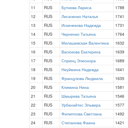
11
RUS
Бутнева Лариса
1788
12
RUS
Лисаченко Наталья
1741
13
RUS
Искичекова Надежда
1731
14
RUS
Черненко Татьяна
1764
15
RUS
Милашевская Валентина
1632
16
RUS
Васюкова Екатерина
1639
17
RUS
Спринц Элеонора
1689
18
RUS
Неуймина Надежда
1641
19
RUS
Французова Людмила
1635
20
RUS
Климина Нина
1581
21
RUS
Шмырева Татьяна
1546
22
RUS
Урбанайтес Эльвира
1577
23
RUS
Филиппова Светлана
1492
24
RUS
Степанова Фаина
1421