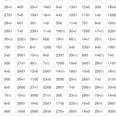
26ч1
4б0
20ч1
14б1
6ч0
13б1
12ч0
3б0
18ч0
27б1
5ч0
19б1
16ч1
4ч0
10б1
11б1
1ч0
15б0
28ч1
6б1
3б1
1ч0
5б0
11ч0
7б1
8ч0
10б
29б1
7ч0
23б1
11ч0
19б½
30ч1
15б0
17ч½
22б1
30ч½
22б½
26ч1
6б0
18ч1
8б½
14ч1
2б½
12ч1
1б0
25ч1
8ч1
12б0
7б1
3ч0
23б1
9ч0
19б
2ч0
30б1
10ч½
9ч0
23б1
29ч½
8б0
14б½
7ч0
3б0
27ч1
9б½
7ч½
15б0
19ч0
24б1
28ч1
11б1
4ч0
24б1
12ч0
26б1
14ч½
18б1
10ч0
22б½
16ч
5б0
29ч1
11б0
23ч0
30б0
25ч1
26б1
7ч0
21б1
6ч0
26б0
27ч1
22б0
28б1
7ч0
25б½
29ч½
20ч0
7б½
15ч½
30б0
21ч1
3б0
23ч½
28б1
19ч½
14ч0
8ч0
28б1
14ч0
20б1
17ч0
22б½
16ч0
26ч1
29б
9б0
19ч0
29б0
28ч0
27б+
26б1
18ч0
25ч1
30б1