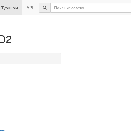
Турниры
API
D2
вич