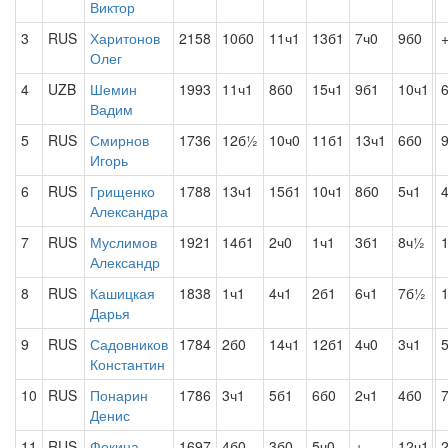
Виктор
3
RUS
Харитонов
2158
10б0
11ч1
13б1
7ч0
9б0
Олег
4
UZB
Шемин
1993
11ч1
8б0
15ч1
9б1
10ч1
Вадим
5
RUS
Смирнов
1736
12б½
10ч0
11б1
13ч1
6б0
Игорь
6
RUS
Грищенко
1788
13ч1
15б1
10ч1
8б0
5ч1
Александра
7
RUS
Муслимов
1921
14б1
2ч0
1ч1
3б1
8ч½
Александр
8
RUS
Кашицкая
1838
1ч1
4ч1
2б1
6ч1
7б½
Дарья
9
RUS
Садовников
1784
2б0
14ч1
12б1
4ч0
3ч1
Константин
10
RUS
Понарин
1786
3ч1
5б1
6б0
2ч1
4б0
Денис
11
RUS
Фокина
1697
4б0
3б0
5ч0
+
12ч1