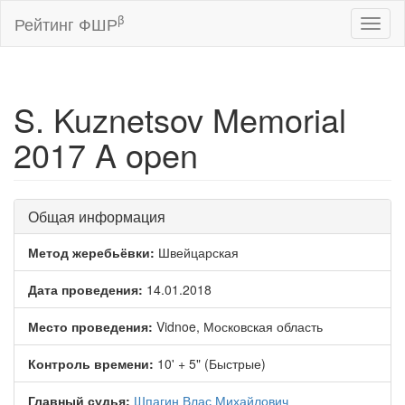
β
Рейтинг ФШР
Toggl
naviga
S. Kuznetsov Memorial
2017 A open
Общая информация
Метод жеребьёвки:
Швейцарская
Дата проведения:
14.01.2018
Место проведения:
Vidnoe, Московская область
Контроль времени:
10' + 5" (Быстрые)
Главный судья:
Шпагин Влас Михайлович