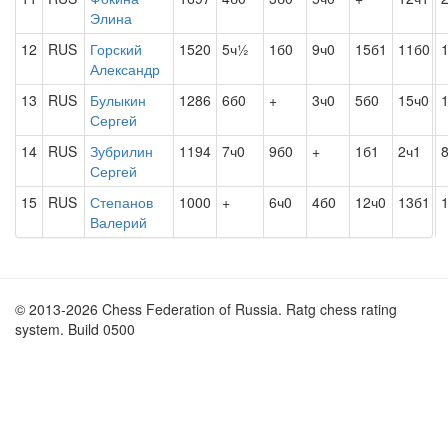
Элина
12
RUS
Горский
1520
5ч½
1б0
9ч0
15б1
11б0
Александр
13
RUS
Булыкин
1286
6б0
+
3ч0
5б0
15ч0
Сергей
14
RUS
Зубрилин
1194
7ч0
9б0
+
1б1
2ч1
Сергей
15
RUS
Степанов
1000
+
6ч0
4б0
12ч0
13б1
Валерий
© 2013-2026 Chess Federation of Russia. Ratg chess rating
system. Build 0500