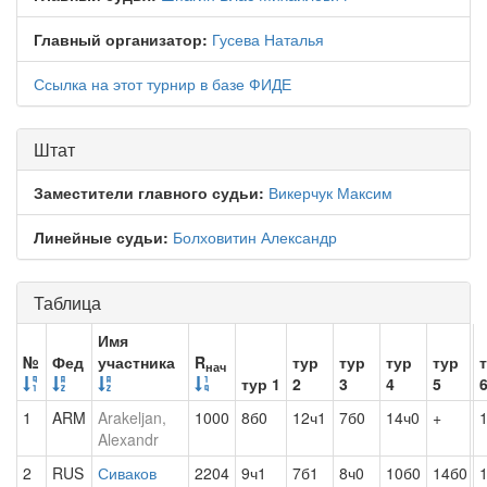
Главный организатор:
Гусева Наталья
Ссылка на этот турнир в базе ФИДЕ
Штат
Заместители главного судьи:
Викерчук Максим
Линейные судьи:
Болховитин Александр
Таблица
Имя
№
Фед
участника
R
тур
тур
тур
тур
нач
тур 1
2
3
4
5
1
ARM
Arakeljan,
1000
8б0
12ч1
7б0
14ч0
+
Alexandr
2
RUS
Сиваков
2204
9ч1
7б1
8ч0
10б0
14б0