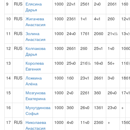
9
RUS
Елясина
1000
22ч1
25б1
2ч0
20б1
1б0
Дарья
10
RUS
Жигачева
1000
23б1
1ч1
4ч1
2б0
12ч
Анастасия
11
RUS
Золина
1000
24ч0
17б1
20б0
21ч½
13ч
Анастасия
12
RUS
Колпакова
1000
26б1
2б0
25ч1
1ч0
10б
Дарья
13
Королева
1000
25ч0
21б½
16ч0
5б+
11б
Евгения
14
RUS
Ложкина
1000
1б0
23ч1
26б1
3ч0
18б
Алёна
15
Мозгунова
1000
2ч0
22б1
3б0
26ч0
17ч
Екатерина
16
Мухутдинова
1000
3б0
26ч0
13б1
23ч0
+
Софья
17
RUS
Николаева
1000
4ч0
11ч0
23б0
+
15б
Анастасия