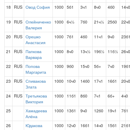
18
RUS
Овод София
1000
5б1
3ч1
8ч0
4б0
14ч
19
RUS
Олейниченко
1000
6ч½
7б0
21ч½
25б0
22ч
Валерия
20
RUS
Орешко
1000
7б1
4б0
11ч1
9ч0
23б
Анастасия
21
RUS
Папкова
1000
8ч0
13ч½
19б½
11б½
26ч
Варвара
22
RUS
Попова
1000
9б0
15ч0
5б+
7ч0
19б
Маргарита
23
RUS
Спивакова
1000
10ч0
14б0
17ч1
16б1
20ч
Злата
24
RUS
Третьякова
1000
11б1
8б0
7ч1
6б+
4ч0
Виктория
25
Хамадеева
1000
13б1
9ч0
12б0
19ч1
7б1
Алёна
26
Юдакова
1000
12ч0
16б1
14ч0
15б1
21б