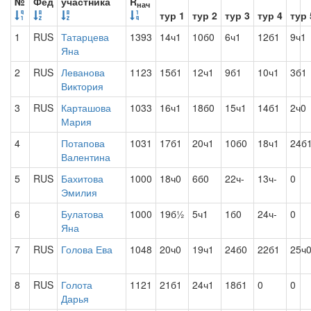
№
Фед
участника
R
нач
тур 1
тур 2
тур 3
тур 4
тур 
1
RUS
Татарцева
1393
14ч1
10б0
6ч1
12б1
9ч1
Яна
2
RUS
Леванова
1123
15б1
12ч1
9б1
10ч1
3б1
Виктория
3
RUS
Карташова
1033
16ч1
18б0
15ч1
14б1
2ч0
Мария
4
Потапова
1031
17б1
20ч1
10б0
18ч1
24б
Валентина
5
RUS
Бахитова
1000
18ч0
6б0
22ч-
13ч-
0
Эмилия
6
Булатова
1000
19б½
5ч1
1б0
24ч-
0
Яна
7
RUS
Голова Ева
1048
20ч0
19ч1
24б0
22б1
25ч
8
RUS
Голота
1121
21б1
24ч1
18б1
0
0
Дарья