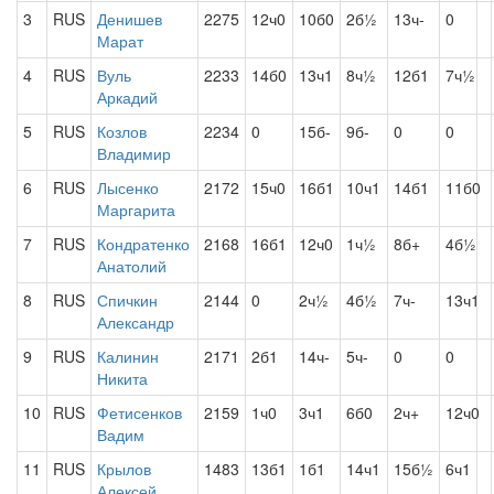
3
RUS
Денишев
2275
12ч0
10б0
2б½
13ч-
0
Марат
4
RUS
Вуль
2233
14б0
13ч1
8ч½
12б1
7ч½
Аркадий
5
RUS
Козлов
2234
0
15б-
9б-
0
0
Владимир
6
RUS
Лысенко
2172
15ч0
16б1
10ч1
14б1
11б0
Маргарита
7
RUS
Кондратенко
2168
16б1
12ч0
1ч½
8б+
4б½
Анатолий
8
RUS
Спичкин
2144
0
2ч½
4б½
7ч-
13ч1
Александр
9
RUS
Калинин
2171
2б1
14ч-
5ч-
0
0
Никита
10
RUS
Фетисенков
2159
1ч0
3ч1
6б0
2ч+
12ч0
Вадим
11
RUS
Крылов
1483
13б1
1б1
14ч1
15б½
6ч1
Алексей