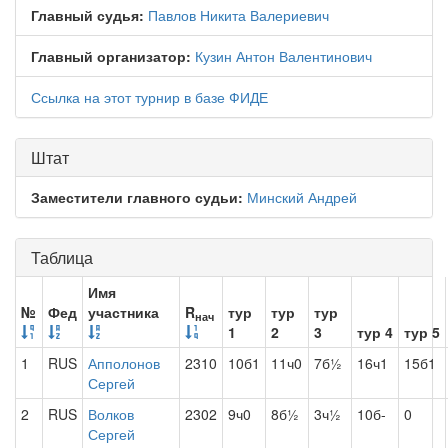
Главный судья:
Павлов Никита Валериевич
Главный организатор:
Кузин Антон Валентинович
Ссылка на этот турнир в базе ФИДЕ
Штат
Заместители главного судьи:
Минский Андрей
Таблица
Имя
№
Фед
участника
R
тур
тур
тур
нач
1
2
3
тур 4
тур 5
1
RUS
Апполонов
2310
10б1
11ч0
7б½
16ч1
15б1
Сергей
2
RUS
Волков
2302
9ч0
8б½
3ч½
10б-
0
Сергей