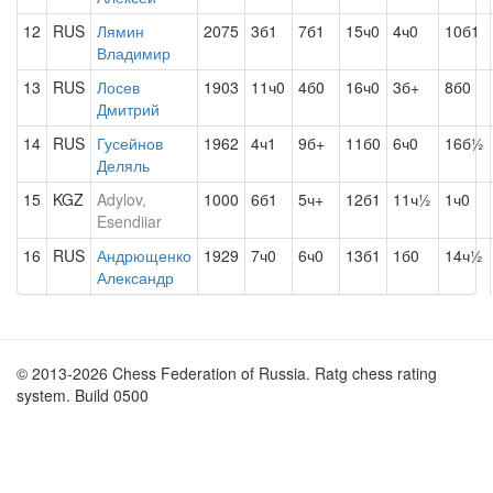
12
RUS
Лямин
2075
3б1
7б1
15ч0
4ч0
10б1
Владимир
13
RUS
Лосев
1903
11ч0
4б0
16ч0
3б+
8б0
Дмитрий
14
RUS
Гусейнов
1962
4ч1
9б+
11б0
6ч0
16б½
Деляль
15
KGZ
Adylov,
1000
6б1
5ч+
12б1
11ч½
1ч0
Esendiiar
16
RUS
Андрющенко
1929
7ч0
6ч0
13б1
1б0
14ч½
Александр
© 2013-2026 Chess Federation of Russia. Ratg chess rating
system. Build 0500