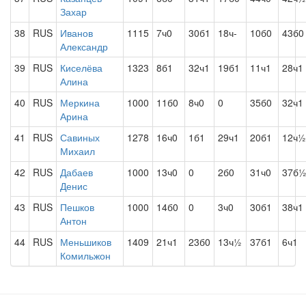
Захар
38
RUS
Иванов
1115
7ч0
30б1
18ч-
10б0
43б0
Александр
39
RUS
Киселёва
1323
8б1
32ч1
19б1
11ч1
28ч1
Алина
40
RUS
Меркина
1000
11б0
8ч0
0
35б0
32ч1
Арина
41
RUS
Савиных
1278
16ч0
1б1
29ч1
20б1
12ч½
Михаил
42
RUS
Дабаев
1000
13ч0
0
2б0
31ч0
37б
Денис
43
RUS
Пешков
1000
14б0
0
3ч0
30б1
38ч1
Антон
44
RUS
Меньшиков
1409
21ч1
23б0
13ч½
37б1
6ч1
Комильжон