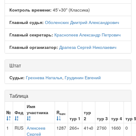
Контроль времени:
45'+30" (Классика)
Главный судья:
Оболенских Дмитрий Александрович
Главный секретарь:
Краснопеев Александр Петрович
Главный организатор:
Драпеза Сергей Николаевич
Штат
Судьи:
Грехнева Наталья
,
Грудинин Евгений
Таблица
Имя
№
Фед
участника
R
тур
нач
тур 1
2
тур 3
тур 4
тур 
1
RUS
Алексеев
1287
26б+
41ч0
27б0
16б0
0
Сергей