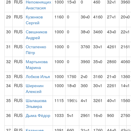
28
RUS
Непомнящих
1000
15ч0
0
4б0
32ч1
39б0
Анастасия
29
RUS
Кузенков
1160
0
36ч0
41б0
27ч1
20ч0
Сергей
30
RUS
Свешников
1000
0
38ч0
34б0
43ч0
22ч1
Андрей
31
RUS
Остапенко
1000
0
37б0
33ч1
42б1
21б1
Пётр
32
RUS
Мартынова
1000
0
39б0
35ч0
28б0
40б0
Марина
33
RUS
Лобков Илья
1000
17б0
2ч0
31б0
21ч0
13б0
34
RUS
Ширенин
1000
18ч0
3б0
30ч1
22б1
14ч1
Алексей
35
RUS
Шалашова
1115
19б½
4ч1
32б1
40ч1
15б0
Эльвира
36
RUS
Дыма Фёдор
1033
5ч1
29б1
16ч0
9б0
27б0
37
RUS
Казанцев
1091
6б0
31ч1
17б0
44ч0
42ч½