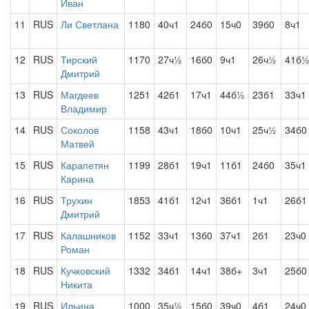
Иван
11
RUS
Ли Светлана
1180
40ч1
24б0
15ч0
39б0
8ч1
12
RUS
Тирский
1170
27ч½
16б0
9ч1
26ч½
41б
Дмитрий
13
RUS
Магдеев
1251
42б1
17ч1
44б½
23б1
33ч1
Владимир
14
RUS
Соколов
1158
43ч1
18б0
10ч1
25ч½
34б0
Матвей
15
RUS
Карапетян
1199
28б1
19ч1
11б1
24б0
35ч1
Карина
16
RUS
Трухин
1853
41б1
12ч1
36б1
1ч1
26б1
Дмитрий
17
RUS
Калашников
1152
33ч1
13б0
37ч1
2б1
23ч0
Роман
18
RUS
Кучковский
1332
34б1
14ч1
38б+
3ч1
25б0
Никита
19
RUS
Ильина
1000
35ч½
15б0
39ч0
4б1
24ч0