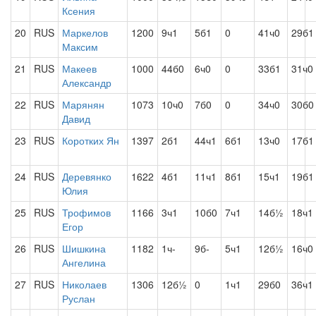
Ксения
20
RUS
Маркелов
1200
9ч1
5б1
0
41ч0
29б1
Максим
21
RUS
Макеев
1000
44б0
6ч0
0
33б1
31ч0
Александр
22
RUS
Марянян
1073
10ч0
7б0
0
34ч0
30б0
Давид
23
RUS
Коротких Ян
1397
2б1
44ч1
6б1
13ч0
17б1
24
RUS
Деревянко
1622
4б1
11ч1
8б1
15ч1
19б1
Юлия
25
RUS
Трофимов
1166
3ч1
10б0
7ч1
14б½
18ч1
Егор
26
RUS
Шишкина
1182
1ч-
9б-
5ч1
12б½
16ч0
Ангелина
27
RUS
Николаев
1306
12б½
0
1ч1
29б0
36ч1
Руслан