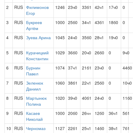
2
RUS
Филимонов
1246
23ч0
33б1
42ч1
17ч0
0
Егор
3
RUS
Букреев
1000
25б0
34ч1
43б1
18б0
0
Артём
4
RUS
Зуева Арина
1045
24ч0
35б0
28ч1
19ч0
0
5
RUS
Курачицкий
1029
36б0
20ч0
26б0
0
9ч0
Константин
6
RUS
Бурнин
1074
37ч1
21б1
23ч0
0
44б0
Павел
7
RUS
Зеленюк
1060
38б1
22ч1
25б0
0
10ч0
Даниил
8
RUS
Мартынюк
1020
39ч0
40б1
24ч0
0
11б0
Полина
9
RUS
Касаев
1000
20б0
26ч+
12б0
36ч1
5б1
Николай
10
RUS
Черномаз
1127
22б1
25ч1
14б0
38ч1
7б1