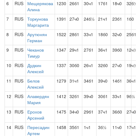
6
RUS
Мещерякова
1230
26б1
30ч1
17б1
18ч0
32б
Алина
7
RUS
Торкунова
1391
27ч0
24б½
21ч1
23б1
1б0
Маргарита
8
RUS
Арутюнян
1522
28б1
33ч1
18б0
32ч0
25б
Герман
9
RUS
Чеканов
1347
29ч1
27б1
36ч1
39б0
12ч
Тимур
10
RUS
Дудкин
1337
30б0
26ч1
32б0
27ч0
19ч
Алексей
11
RUS
Белов
1279
31ч1
34б1
39ч0
14б1
36ч1
Алексей
12
RUS
Алавердян
1412
32б1
39ч0
30б1
33ч1
9б½
Мария
13
RUS
Ерохов
1475
34ч0
29б1
37ч1
36б0
27ч0
Арсений
14
RUS
Пересадин
1458
35б1
1ч1
3б½
11ч0
17ч1
Артем