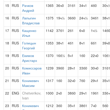
15
RUS
Рачков
1365
36ч0
31б1
34ч1
4б0
30ч
Андрей
16
RUS
Лапыгин
1375
19ч½
36б0
24ч½
34б1
38ч1
Владислав
17
RUS
Кащенко
1142
37б1
2б1
6ч0
1ч½
14б
Илья
18
RUS
Голицын
1353
38ч1
4б1
8ч1
6б1
39ч0
Георгий
19
RUS
Екимов
1370
16б½
5ч1
1б0
22ч0
10б
Аристарх
20
RUS
Комиссаров
1239
39б0
28ч1
33б0
30ч0
31б
Иван
21
RUS
Коникевич
1317
1б0
32ч0
7б0
29ч1
35ч1
Максим
22
ENG
Chetverikov,
1000
2ч0
38б0
29ч1
19б1
33б
Ivan
23
RUS
Коникевич
1212
3б0
35ч1
38б1
7ч0
5б0