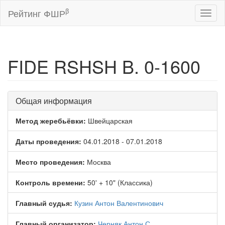
β
Рейтинг ФШР
Toggl
naviga
FIDE RSHSH B. 0-1600
Общая информация
Метод жеребьёвки:
Швейцарская
Даты проведения:
04.01.2018 - 07.01.2018
Место проведения:
Москва
Контроль времени:
50' + 10" (Классика)
Главный судья:
Кузин Антон Валентинович
Главный организатор:
Черняк Антон С