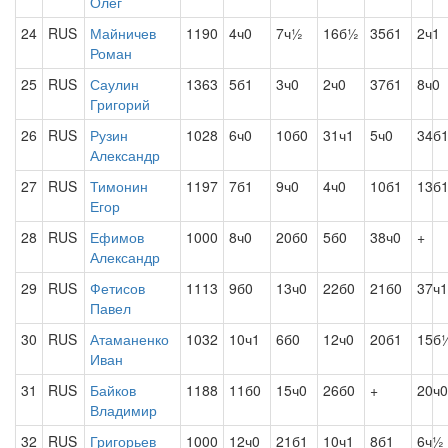
Олег
24
RUS
Майничев
1190
4ч0
7ч½
16б½
35б1
2ч1
Роман
25
RUS
Саулин
1363
5б1
3ч0
2ч0
37б1
8ч0
Григорий
26
RUS
Рузин
1028
6ч0
10б0
31ч1
5ч0
34б
Александр
27
RUS
Тимонин
1197
7б1
9ч0
4ч0
10б1
13б
Егор
28
RUS
Ефимов
1000
8ч0
20б0
5б0
38ч0
+
Александр
29
RUS
Фетисов
1113
9б0
13ч0
22б0
21б0
37ч1
Павел
30
RUS
Атаманенко
1032
10ч1
6б0
12ч0
20б1
15б
Иван
31
RUS
Байков
1188
11б0
15ч0
26б0
+
20ч0
Владимир
32
RUS
Григорьев
1000
12ч0
21б1
10ч1
8б1
6ч½