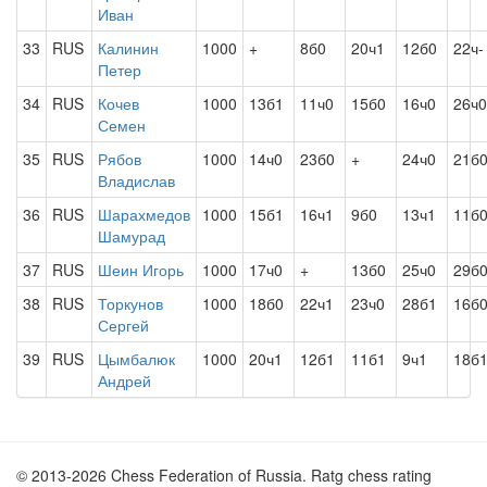
Иван
33
RUS
Калинин
1000
+
8б0
20ч1
12б0
22ч-
Петер
34
RUS
Кочев
1000
13б1
11ч0
15б0
16ч0
26ч0
Семен
35
RUS
Рябов
1000
14ч0
23б0
+
24ч0
21б
Владислав
36
RUS
Шарахмедов
1000
15б1
16ч1
9б0
13ч1
11б
Шамурад
37
RUS
Шеин Игорь
1000
17ч0
+
13б0
25ч0
29б
38
RUS
Торкунов
1000
18б0
22ч1
23ч0
28б1
16б
Сергей
39
RUS
Цымбалюк
1000
20ч1
12б1
11б1
9ч1
18б
Андрей
© 2013-2026 Chess Federation of Russia. Ratg chess rating