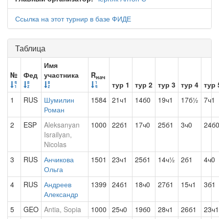
Ссылка на этот турнир в базе ФИДЕ
Таблица
Имя
№
Фед
участника
R
нач
тур 1
тур 2
тур 3
тур 4
тур 
1
RUS
Шумилин
1584
21ч1
14б0
19ч1
17б½
7ч1
Роман
2
ESP
Aleksanyan
1000
22б1
17ч0
25б1
3ч0
24б
Israilyan,
Nicolas
3
RUS
Анчикова
1501
23ч1
25б1
14ч½
2б1
4ч0
Ольга
4
RUS
Андреев
1399
24б1
18ч0
27б1
15ч1
3б1
Александр
5
GEO
Antia, Sopia
1000
25ч0
19б0
28ч1
26б1
23ч1