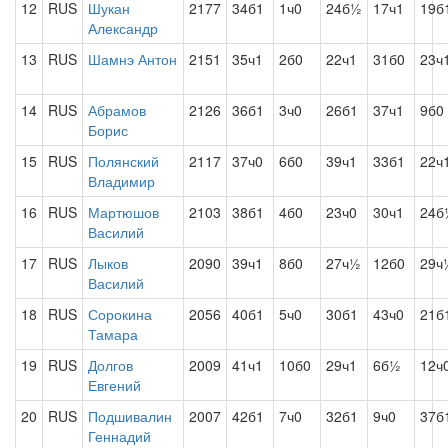
12
RUS
Шукан
2177
34б1
1ч0
24б½
17ч1
19б
Александр
13
RUS
Шамнэ Антон
2151
35ч1
2б0
22ч1
31б0
23ч
14
RUS
Абрамов
2126
36б1
3ч0
26б1
37ч1
9б0
Борис
15
RUS
Полянский
2117
37ч0
6б0
39ч1
33б1
22ч
Владимир
16
RUS
Мартюшов
2103
38б1
4б0
23ч0
30ч1
24б
Василий
17
RUS
Лыков
2090
39ч1
8б0
27ч½
12б0
29ч
Василий
18
RUS
Сорокина
2056
40б1
5ч0
30б1
43ч0
21б
Тамара
19
RUS
Долгов
2009
41ч1
10б0
29ч1
6б½
12ч
Евгений
20
RUS
Подшивалин
2007
42б1
7ч0
32б1
9ч0
37б
Геннадий