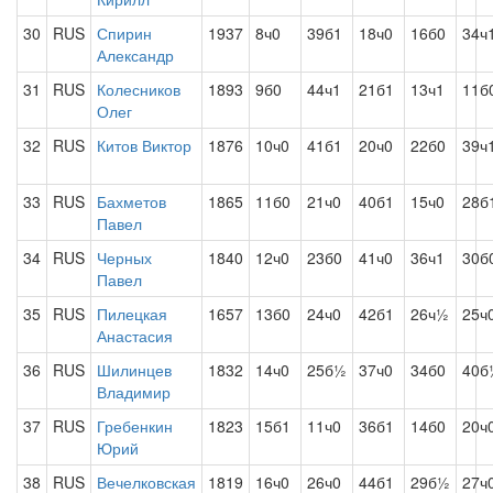
30
RUS
Спирин
1937
8ч0
39б1
18ч0
16б0
34ч
Александр
31
RUS
Колесников
1893
9б0
44ч1
21б1
13ч1
11б
Олег
32
RUS
Китов Виктор
1876
10ч0
41б1
20ч0
22б0
39ч
33
RUS
Бахметов
1865
11б0
21ч0
40б1
15ч0
28б
Павел
34
RUS
Черных
1840
12ч0
23б0
41ч0
36ч1
30б
Павел
35
RUS
Пилецкая
1657
13б0
24ч0
42б1
26ч½
25ч
Анастасия
36
RUS
Шилинцев
1832
14ч0
25б½
37ч0
34б0
40б
Владимир
37
RUS
Гребенкин
1823
15б1
11ч0
36б1
14б0
20ч
Юрий
38
RUS
Вечелковская
1819
16ч0
26ч0
44б1
29б½
27ч