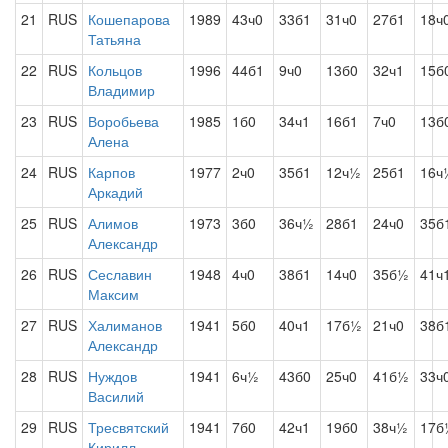
21
RUS
Кошепарова
1989
43ч0
33б1
31ч0
27б1
18ч
Татьяна
22
RUS
Кольцов
1996
44б1
9ч0
13б0
32ч1
15б
Владимир
23
RUS
Воробьева
1985
1б0
34ч1
16б1
7ч0
13б
Алена
24
RUS
Карпов
1977
2ч0
35б1
12ч½
25б1
16ч
Аркадий
25
RUS
Алимов
1973
3б0
36ч½
28б1
24ч0
35б
Александр
26
RUS
Сеславин
1948
4ч0
38б1
14ч0
35б½
41ч
Максим
27
RUS
Халиманов
1941
5б0
40ч1
17б½
21ч0
38б
Александр
28
RUS
Нуждов
1941
6ч½
43б0
25ч0
41б½
33ч
Василий
29
RUS
Тресвятский
1941
7б0
42ч1
19б0
38ч½
17б
Кирилл