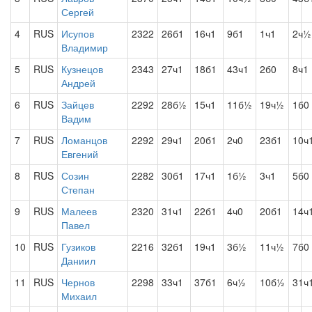
Сергей
4
RUS
Исупов
2322
26б1
16ч1
9б1
1ч1
2ч½
Владимир
5
RUS
Кузнецов
2343
27ч1
18б1
43ч1
2б0
8ч1
Андрей
6
RUS
Зайцев
2292
28б½
15ч1
11б½
19ч½
1б0
Вадим
7
RUS
Ломанцов
2292
29ч1
20б1
2ч0
23б1
10ч
Евгений
8
RUS
Созин
2282
30б1
17ч1
1б½
3ч1
5б0
Степан
9
RUS
Малеев
2320
31ч1
22б1
4ч0
20б1
14ч
Павел
10
RUS
Гузиков
2216
32б1
19ч1
3б½
11ч½
7б0
Даниил
11
RUS
Чернов
2298
33ч1
37б1
6ч½
10б½
31ч
Михаил