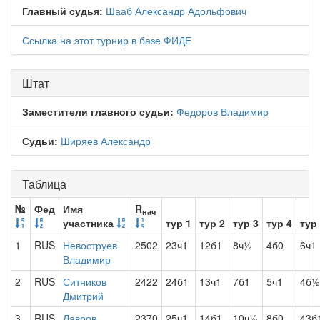
Главный судья:
Шааб Александр Адольфович
Ссылка на этот турнир в базе ФИДЕ
Штат
Заместители главного судьи:
Федоров Владимир
Судьи:
Ширяев Александр
Таблица
№
Фед
Имя
R
нач
участника
тур 1
тур 2
тур 3
тур 4
тур
1
RUS
Невоструев
2502
23ч1
12б1
8ч½
4б0
6ч1
Владимир
2
RUS
Ситников
2422
24б1
13ч1
7б1
5ч1
4б½
Дмитрий
3
RUS
Лавров
2370
25ч1
14б1
10ч½
8б0
43б