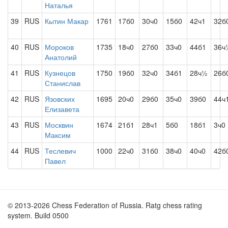
Наталья
39
RUS
Кытин Макар
1761
17б0
30ч0
15б0
42ч1
32б
40
RUS
Мороков
1735
18ч0
27б0
33ч0
44б1
36ч
Анатолий
41
RUS
Кузнецов
1750
19б0
32ч0
34б1
28ч½
26б
Станислав
42
RUS
Язовских
1695
20ч0
29б0
35ч0
39б0
44ч
Елизавета
43
RUS
Москвин
1674
21б1
28ч1
5б0
18б1
3ч0
Максим
44
RUS
Теслевич
1000
22ч0
31б0
38ч0
40ч0
42б
Павел
© 2013-2026 Chess Federation of Russia. Ratg chess rating
system. Build 0500