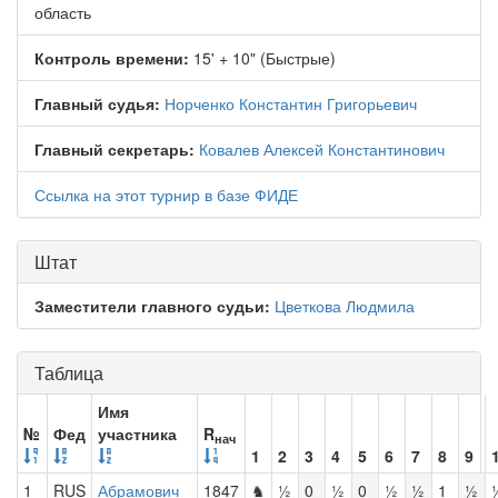
область
Контроль времени:
15' + 10" (Быстрые)
Главный судья:
Норченко Константин Григорьевич
Главный секретарь:
Ковалев Алексей Константинович
Ссылка на этот турнир в базе ФИДЕ
Штат
Заместители главного судьи:
Цветкова Людмила
Таблица
Имя
№
Фед
участника
R
нач
1
2
3
4
5
6
7
8
9
1
RUS
Абрамович
1847
♞
½
0
½
0
½
½
1
½