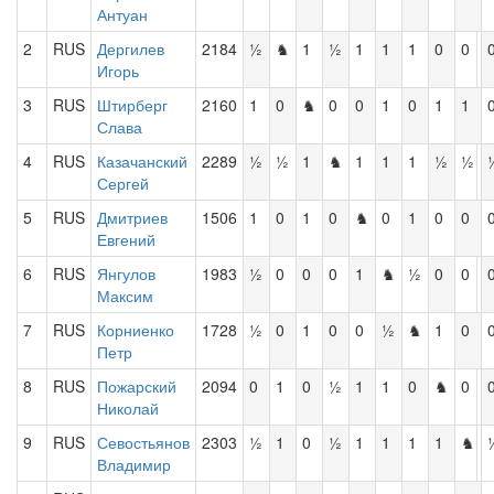
Антуан
2
RUS
Дергилев
2184
½
♞
1
½
1
1
1
0
0
Игорь
3
RUS
Штирберг
2160
1
0
♞
0
0
1
0
1
1
Слава
4
RUS
Казачанский
2289
½
½
1
♞
1
1
1
½
½
Сергей
5
RUS
Дмитриев
1506
1
0
1
0
♞
0
1
0
0
Евгений
6
RUS
Янгулов
1983
½
0
0
0
1
♞
½
0
0
Максим
7
RUS
Корниенко
1728
½
0
1
0
0
½
♞
1
0
Петр
8
RUS
Пожарский
2094
0
1
0
½
1
1
0
♞
0
Николай
9
RUS
Севостьянов
2303
½
1
0
½
1
1
1
1
♞
Владимир