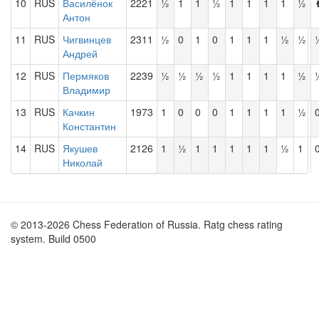
10
RUS
Василёнок
2221
½
1
1
½
1
1
1
1
½
Антон
11
RUS
Чигвинцев
2311
½
0
1
0
1
1
1
½
½
Андрей
12
RUS
Пермяков
2239
½
½
½
½
1
1
1
1
½
Владимир
13
RUS
Качкин
1973
1
0
0
0
1
1
1
1
½
Константин
14
RUS
Якушев
2126
1
½
1
1
1
1
1
½
1
Николай
© 2013-2026 Chess Federation of Russia. Ratg chess rating
system. Build 0500