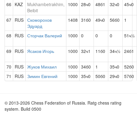
66
KAZ
Mukhambetrakhim,
1000
28ч0
48б1
32ч0
45ч0
Beibit
67
RUS
Скоморохов
1408
31б0
49ч0
56б0
1
Эдуард
68
RUS
Сторчак Валерий
1000
0
0
0
51ч½
69
RUS
Ясаков Игорь
1000
32ч1
11б0
34ч½
24б1
70
RUS
Жуков Михаил
1000
34б0
1
35ч0
52б0
71
RUS
Зимин Евгений
1000
35ч0
50б0
29ч0
57б0
© 2013-2026 Chess Federation of Russia. Ratg chess rating
system. Build 0500