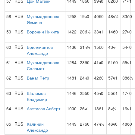
57
RUS
Цой Матвей
1449
18б0
39ч0
62б0
71ч1
58
RUS
Мухамаджонова
1258
19ч0
40б0
48ч½
33б0
Ясмина
59
RUS
Воронин Никита
1422
20б½
33ч1
14б0
27ч0
60
RUS
Бриллиантов
1436
21ч½
15б0
43ч-
54ч0
Александр
61
RUS
Мухамаджонова
1284
23б0
41ч0
51б0
55ч1
Саломат
62
RUS
Ванаг Пётр
1481
24ч0
42б0
57ч1
38б½
63
RUS
Шалимов
1446
25б0
45ч0
55б1
47ч0
Владимир
64
RUS
Аветисов Алберт
1000
26ч1
13б1
8ч½
16ч1
65
RUS
Калинин
1449
27б0
47ч½
46ч0
48б0
Александр