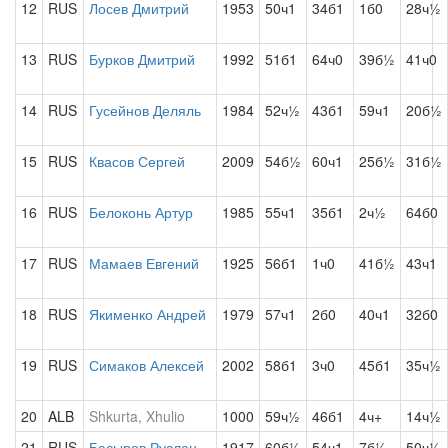
12
RUS
Лосев Дмитрий
1953
50ч1
34б1
1б0
28ч½
13
RUS
Бурков Дмитрий
1992
51б1
64ч0
39б½
41ч0
14
RUS
Гусейнов Деляль
1984
52ч½
43б1
59ч1
20б½
15
RUS
Квасов Сергей
2009
54б½
60ч1
25б½
31б½
16
RUS
Белоконь Артур
1985
55ч1
35б1
2ч½
64б0
17
RUS
Мамаев Евгений
1925
56б1
1ч0
41б½
43ч1
18
RUS
Якименко Андрей
1979
57ч1
2б0
40ч1
32б0
19
RUS
Симаков Алексей
2002
58б1
3ч0
45б1
35ч½
20
ALB
Shkurta, Xhulio
1000
59ч½
46б1
4ч+
14ч½
21
RUS
Басыров Руслан
1917
60б½
54ч1
7б½
50ч½