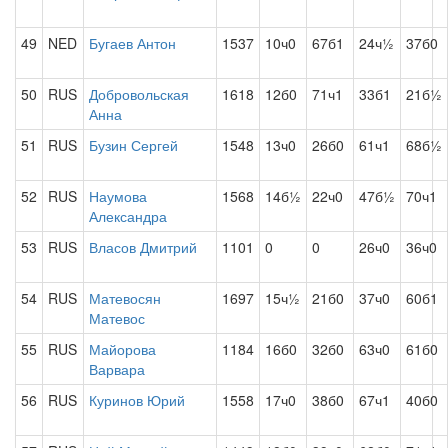
49
NED
Бугаев Антон
1537
10ч0
67б1
24ч½
37б0
50
RUS
Добровольская
1618
12б0
71ч1
33б1
21б½
Анна
51
RUS
Бузин Сергей
1548
13ч0
26б0
61ч1
68б½
52
RUS
Наумова
1568
14б½
22ч0
47б½
70ч1
Александра
53
RUS
Власов Дмитрий
1101
0
0
26ч0
36ч0
54
RUS
Матевосян
1697
15ч½
21б0
37ч0
60б1
Матевос
55
RUS
Майорова
1184
16б0
32б0
63ч0
61б0
Варвара
56
RUS
Куринов Юрий
1558
17ч0
38б0
67ч1
40б0