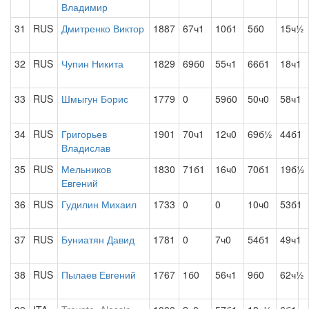
Владимир
31
RUS
Дмитренко Виктор
1887
67ч1
10б1
5б0
15ч½
32
RUS
Чупин Никита
1829
69б0
55ч1
66б1
18ч1
33
RUS
Шмыгун Борис
1779
0
59б0
50ч0
58ч1
34
RUS
Григорьев
1901
70ч1
12ч0
69б½
44б1
Владислав
35
RUS
Мельников
1830
71б1
16ч0
70б1
19б½
Евгений
36
RUS
Гудилин Михаил
1733
0
0
10ч0
53б1
37
RUS
Буниатян Давид
1781
0
7ч0
54б1
49ч1
38
RUS
Пылаев Евгений
1767
1б0
56ч1
9б0
62ч½