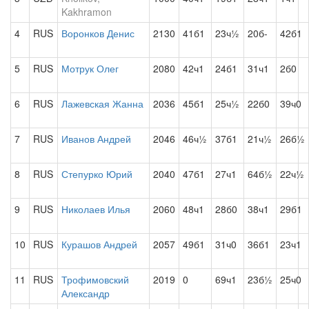
Kakhramon
4
RUS
Воронков Денис
2130
41б1
23ч½
20б-
42б1
5
RUS
Мотрук Олег
2080
42ч1
24б1
31ч1
2б0
6
RUS
Лажевская Жанна
2036
45б1
25ч½
22б0
39ч0
7
RUS
Иванов Андрей
2046
46ч½
37б1
21ч½
26б½
8
RUS
Степурко Юрий
2040
47б1
27ч1
64б½
22ч½
9
RUS
Николаев Илья
2060
48ч1
28б0
38ч1
29б1
10
RUS
Курашов Андрей
2057
49б1
31ч0
36б1
23ч1
11
RUS
Трофимовский
2019
0
69ч1
23б½
25ч0
Александр