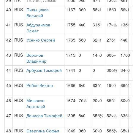
39
ITA
Trovato, Alessio
1000
2ч0
57б1
13ч½
6б1
40
RUS
Пильщиков
1167
3б0
58ч1
18б0
56ч1
Василий
41
RUS
Абдураимов
1755
4ч0
61б1
17ч½
13б1
Эсмет
42
RUS
Усенко Сергей
1765
5б0
62ч1
27б1
4ч0
43
RUS
Воронов
1715
0
14ч0
60б+
17б0
Владимир
44
RUS
Арбузов Тимофей
1741
0
0
30б½
34ч0
45
RUS
Рябов Виктор
1666
6ч0
63б1
19ч0
66б1
46
RUS
Мишаков
1674
7б½
20ч0
65б1
30ч0
Анатолий
47
RUS
Денисов Тимофей
1305
8ч0
65б½
52ч½
63б1
48
RUS
Свергина Софья
1649
9б0
66ч0
58б½
65ч1