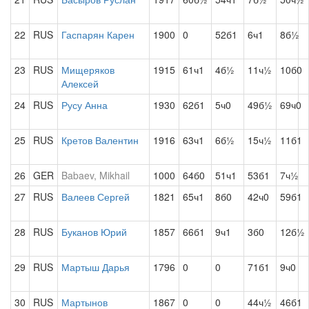
22
RUS
Гаспарян Карен
1900
0
52б1
6ч1
8б½
23
RUS
Мищеряков
1915
61ч1
4б½
11ч½
10б0
Алексей
24
RUS
Русу Анна
1930
62б1
5ч0
49б½
69ч0
25
RUS
Кретов Валентин
1916
63ч1
6б½
15ч½
11б1
26
GER
Babaev, Mikhail
1000
64б0
51ч1
53б1
7ч½
27
RUS
Валеев Сергей
1821
65ч1
8б0
42ч0
59б1
28
RUS
Буканов Юрий
1857
66б1
9ч1
3б0
12б½
29
RUS
Мартыш Дарья
1796
0
0
71б1
9ч0
30
RUS
Мартынов
1867
0
0
44ч½
46б1