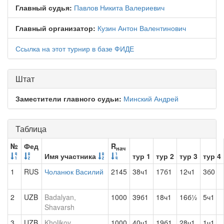
Главный судья:
Павлов Никита Валериевич
Главный организатор:
Кузин Антон Валентинович
Ссылка на этот турнир в базе ФИДЕ
Штат
Заместители главного судьи:
Минский Андрей
Таблица
№
Фед
R
нач
Имя участника
тур 1
тур 2
тур 3
тур 4
1
RUS
Чоланюк Василий
2145
38ч1
17б1
12ч1
3б0
2
UZB
Badalyan,
1000
39б1
18ч1
16б½
5ч1
Shavarsh
3
UZB
Kholikov,
1000
40ч1
19б1
28ч1
1ч1