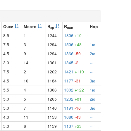
Очки
Место
R
R
Нор
ср
нов
8.5
1
1244
1806
+10
--
7.5
3
1294
1506
+48
1ю
4.5
9
1294
1366
-59
2ю
3.0
14
1361
1345
-2
--
7.5
2
1262
1421
+119
--
4.5
10
1184
1177
-31
3ю
5.5
4
1306
1302
+122
1ю
5.0
5
1265
1232
+81
2ю
5.0
7
1140
1191
-16
3ю
4.0
11
1153
1080
-43
--
5.0
6
1159
1137
+23
--