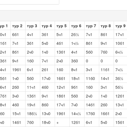
ур 1
тур 2
тур 3
тур 4
тур 5
тур 6
тур 7
тур 8
тур 9
0ч1
6б1
4ч1
3б1
5ч1
2б½
7ч1
8б1
17ч1
1б1
7ч1
3б1
5ч0
4б1
1ч½
8б1
9ч1
10б1
2ч1
8б1
2ч0
1ч0
13б1
4ч1
5б0
7б0
6ч½
3б1
9ч1
1б0
7ч1
2ч0
3б0
0
0
0
4ч1
19б1
6ч1
2б1
1б0
8ч1
3ч1
11б1
7ч½
5б1
1ч0
5б0
17ч0
16б1
18ч1
11б0
14ч1
3б½
6ч1
2б0
11ч1
4б0
12ч1
9б1
1б0
3ч1
5б½
7б1
3ч0
13б1
9ч1
18б1
5б0
2ч0
1ч0
12б1
8ч1
4б0
19ч1
8б0
17ч1
7ч0
14б1
2б0
13ч1
б0
15ч1
18б½
13ч0
19б1
14ч½
17б0
16б1
2ч0
ч0
14б1
7б0
18ч0
+
12б1
6ч1
5ч0
15б1