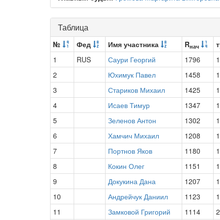
Таблица
№
Фед
Имя участника
R
т
нач
1
RUS
Саури Георгий
1796
1
2
Юхимук Павел
1458
1
3
Стариков Михаил
1425
1
4
Исаев Тимур
1347
1
5
Зеленов Антон
1302
1
6
Хамчич Михаил
1208
1
7
Портнов Яков
1180
1
8
Кокин Олег
1151
1
9
Докукина Дана
1207
1
10
Андрейчук Даниил
1123
1
11
Замковой Григорий
1114
2