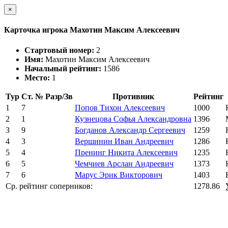
×
Карточка игрока Махотин Максим Алексеевич
Стартовый номер:
2
Имя:
Махотин Максим Алексеевич
Начальный рейтинг:
1586
Место:
1
Тур
Ст. №
Разр/Зв
Противник
Рейтинг
1
7
Попов Тихон Алексеевич
1000
2
1
Кузнецова Софья Александровна
1396
3
9
Богданов Александр Сергеевич
1259
4
3
Вершинин Иван Андреевич
1286
5
4
Пренинг Никита Алексеевич
1235
6
5
Чемчиев Арслан Андреевич
1373
7
6
Марус Эрик Викторович
1403
Ср. рейтинг соперников:
1278.86