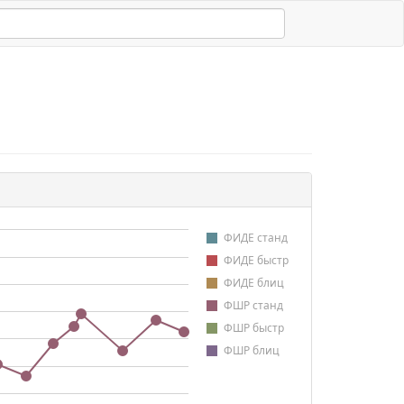
ФИДЕ станд
ФИДЕ быстр
ФИДЕ блиц
ФШР станд
ФШР быстр
ФШР блиц