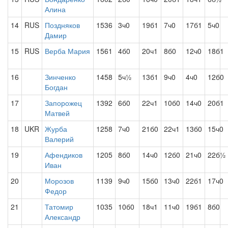
Алина
14
RUS
Поздняков
1536
3ч0
19б1
7ч0
17б1
5ч0
Дамир
15
RUS
Верба Мария
1561
4б0
20ч1
8б0
12ч0
18б1
16
Зинченко
1458
5ч½
13б1
9ч0
4ч0
12б0
Богдан
17
Запорожец
1392
6б0
22ч1
10б0
14ч0
20б1
Матвей
18
UKR
Журба
1258
7ч0
21б0
22ч1
13б0
15ч0
Валерий
19
Афендиков
1205
8б0
14ч0
12б0
21ч0
22б½
Иван
20
Морозов
1139
9ч0
15б0
13ч0
22б1
17ч0
Федор
21
Татомир
1035
10б0
18ч1
11ч0
19б1
8б0
Александр