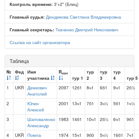
Контроль времени:
3'+2" (Блиц)
Главный судья:
Дюндикова Светлана Владимировна
Главный секретарь:
Ткаченко Дмитрий Николаевич
Ссылка на сайт организатора
Таблица
№
Фед
Имя
R
тур
тур
тур
нач
участника
тур 1
2
3
4
тур 5
1
UKR
Демкович
2097
12б1
8ч1
6б1
9ч1
2б½
Анатолий
2
Юлин
2001
13ч1
7б1
3ч½
5б1
1ч½
Алексей
3
Шаповаленко
1983
14б1
10ч1
2б½
6ч1
9б1
Александр
4
UKR
Помпа
1974
15ч1
9б0
5ч½
16б1
7ч1