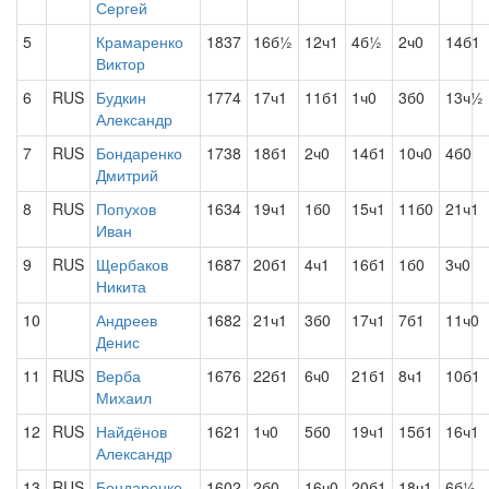
Сергей
5
Крамаренко
1837
16б½
12ч1
4б½
2ч0
14б1
Виктор
6
RUS
Будкин
1774
17ч1
11б1
1ч0
3б0
13ч½
Александр
7
RUS
Бондаренко
1738
18б1
2ч0
14б1
10ч0
4б0
Дмитрий
8
RUS
Попухов
1634
19ч1
1б0
15ч1
11б0
21ч1
Иван
9
RUS
Щербаков
1687
20б1
4ч1
16б1
1б0
3ч0
Никита
10
Андреев
1682
21ч1
3б0
17ч1
7б1
11ч0
Денис
11
RUS
Верба
1676
22б1
6ч0
21б1
8ч1
10б1
Михаил
12
RUS
Найдёнов
1621
1ч0
5б0
19ч1
15б1
16ч1
Александр
13
RUS
Бондаренко
1602
2б0
16ч0
20б1
18ч1
6б½