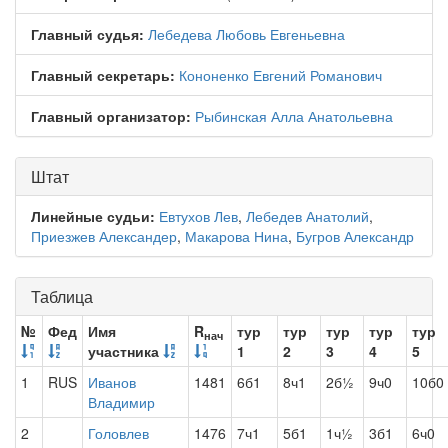
Главный судья:
Лебедева Любовь Евгеньевна
Главный секретарь:
Кононенко Евгений Романович
Главный организатор:
Рыбинская Алла Анатольевна
Штат
Линейные судьи:
Евтухов Лев
,
Лебедев Анатолий
,
Приезжев Александер
,
Макарова Нина
,
Бугров Александр
Таблица
№
Фед
Имя
R
тур
тур
тур
тур
тур
нач
участника
1
2
3
4
5
1
RUS
Иванов
1481
6б1
8ч1
2б½
9ч0
10б0
Владимир
2
Головлев
1476
7ч1
5б1
1ч½
3б1
6ч0