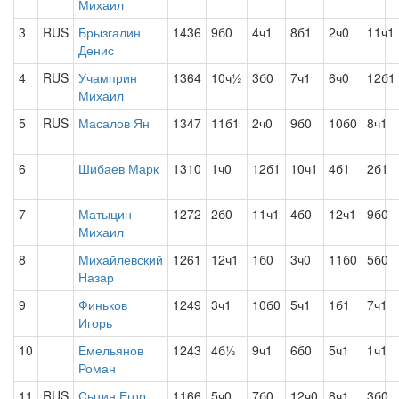
Михаил
3
RUS
Брызгалин
1436
9б0
4ч1
8б1
2ч0
11ч1
Денис
4
RUS
Учамприн
1364
10ч½
3б0
7ч1
6ч0
12б1
Михаил
5
RUS
Масалов Ян
1347
11б1
2ч0
9б0
10б0
8ч1
6
Шибаев Марк
1310
1ч0
12б1
10ч1
4б1
2б1
7
Матыцин
1272
2б0
11ч1
4б0
12ч1
9б0
Михаил
8
Михайлевский
1261
12ч1
1б0
3ч0
11б0
5б0
Назар
9
Финьков
1249
3ч1
10б0
5ч1
1б1
7ч1
Игорь
10
Емельянов
1243
4б½
9ч1
6б0
5ч1
1ч1
Роман
11
RUS
Сытин Егор
1166
5ч0
7б0
12ч0
8ч1
3б0