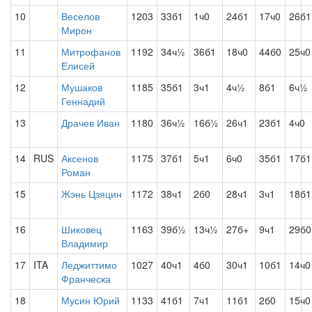
10
Веселов
1203
33б1
1ч0
24б1
17ч0
26б1
Мирон
11
Митрофанов
1192
34ч½
36б1
18ч0
44б0
25ч0
Елисей
12
Мушаков
1185
35б1
3ч1
4ч½
8б1
6ч½
Геннадий
13
Драчев Иван
1180
36ч½
16б½
26ч1
23б1
4ч0
14
RUS
Аксенов
1175
37б1
5ч1
6ч0
35б1
17б1
Роман
15
Жэнь Цзяцин
1172
38ч1
2б0
28ч1
3ч1
18б1
16
Шиковец
1163
39б½
13ч½
27б+
9ч1
29б0
Владимир
17
ITA
Леджиттимо
1027
40ч1
4б0
30ч1
10б1
14ч0
Франческа
18
Мусин Юрий
1133
41б1
7ч1
11б1
2б0
15ч0