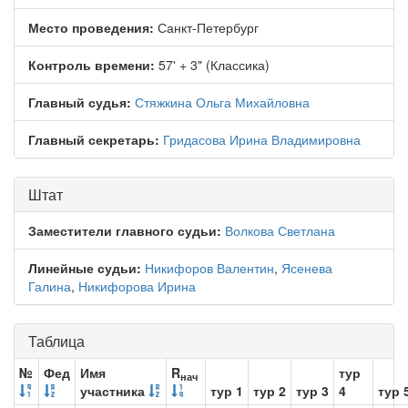
Место проведения:
Санкт-Петербург
Контроль времени:
57' + 3" (Классика)
Главный судья:
Стяжкина Ольга Михайловна
Главный секретарь:
Гридасова Ирина Владимировна
Штат
Заместители главного судьи:
Волкова Светлана
Линейные судьи:
Никифоров Валентин
,
Ясенева
Галина
,
Никифорова Ирина
Таблица
№
Фед
Имя
R
тур
нач
участника
тур 1
тур 2
тур 3
4
тур 