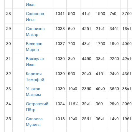
Иван
28
Сафонов
1041
5б0
41ч1
15б0
7ч0
37б0
Илья
29
Санников
1038
6ч0
42б1
21ч1
34б1
16ч1
Макар
30
Веселов
1037
7б0
43ч1
17б0
19ч0
40б0
Мирон
31
Вашкулат
1030
8ч0
44б0
38ч1
22б0
42ч1
Иван
32
Коротич
1030
9б0
20ч0
41б1
24ч0
43б1
Тимофей
33
Ушаков
1030
10ч0
23б0
40ч0
36б0
38ч1
Максим
34
Островский
1024
11б½
39ч1
3б0
29ч0
20б0
Пётр
35
Сапаева
1018
12ч0
25б1
36ч1
14ч0
19б1
Муниса