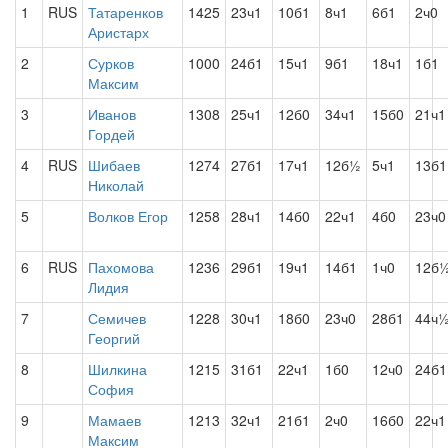
1
RUS
Татаренков
1425
23ч1
10б1
8ч1
6б1
2ч0
Аристарх
2
Сурков
1000
24б1
15ч1
9б1
18ч1
1б1
Максим
3
Иванов
1308
25ч1
12б0
34ч1
15б0
21ч1
Гордей
4
RUS
Шибаев
1274
27б1
17ч1
12б½
5ч1
13б1
Николай
5
Волков Егор
1258
28ч1
14б0
22ч1
4б0
23ч0
6
RUS
Пахомова
1236
29б1
19ч1
14б1
1ч0
12б
Лидия
7
Семичев
1228
30ч1
18б0
23ч0
28б1
44ч
Георгий
8
Шилкина
1215
31б1
22ч1
1б0
12ч0
24б1
София
9
Мамаев
1213
32ч1
21б1
2ч0
16б0
22ч1
Максим