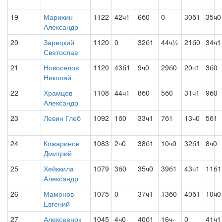
19
Марихин
1122
42ч1
6б0
0
30б1
35ч0
Александр
20
Зарецкий
1120
0
32б1
44ч½
21б0
34ч1
Святослав
21
Новоселов
1120
43б1
9ч0
29б0
20ч1
3б0
Николай
22
Храмцов
1108
44ч1
8б0
5б0
31ч1
9б0
Александр
23
Левин Глеб
1092
1б0
33ч1
7б1
13ч0
5б1
24
Кожаринов
1083
2ч0
38б1
10ч0
32б1
8ч0
Дмитрий
25
Хейккила
1079
3б0
35ч0
39б1
43ч1
11б1
Александр
26
Мамонов
1075
0
37ч1
13б0
40б1
10ч0
Евгений
27
Алексеенок
1045
4ч0
40б1
16ч-
0
41ч1