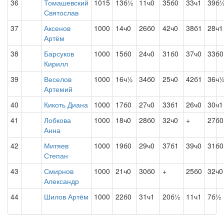
36
Томашевский
1015
13б½
11ч0
35б0
33ч1
39б
Святослав
37
Аксенов
1000
14ч0
26б0
42ч0
38б1
28ч1
Артём
38
Барсуков
1000
15б0
24ч0
31б0
37ч0
33б0
Кирилл
39
Веселов
1000
16ч½
34б0
25ч0
42б1
36ч
Артемий
40
Кикоть Диана
1000
17б0
27ч0
33б1
26ч0
30ч1
41
Лобкова
1000
18ч0
28б0
32ч0
+
27б0
Анна
42
Митяев
1000
19б0
29ч0
37б1
39ч0
31б0
Степан
43
Смирнов
1000
21ч0
30б0
+
25б0
32ч0
Александр
44
Шилов Артём
1000
22б0
31ч1
20б½
11ч1
7б½