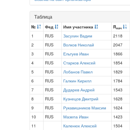
Таблица
№
Фед
Имя участника
R
нач
1
RUS
Засухин Вадим
2118
2
RUS
Волков Николай
2047
3
RUS
Ельтуев Иван
1866
4
RUS
Старков Алексей
1854
5
RUS
Лобанов Павел
1829
6
RUS
Галкин Кирилл
1784
7
RUS
Дударев Андрей
1543
8
RUS
Кузнецов Дмитрий
1628
9
RUS
Рукавишников Максим
1624
10
RUS
Мазепа Иван
1423
11
Каленюк Алексей
1504