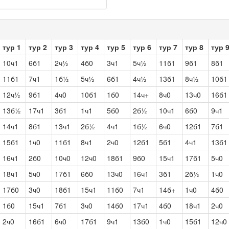
тур 1
тур 2
тур 3
тур 4
тур 5
тур 6
тур 7
тур 8
тур 
10ч1
6б1
2ч½
4б0
3ч1
5ч½
11б1
9б1
8б1
11б1
7ч1
1б½
5ч½
6б1
4ч½
13б1
8ч½
10б1
12ч½
9б1
4ч0
10б1
1б0
14ч+
8ч0
13ч0
16б1
13б½
17ч1
3б1
1ч1
5б0
2б½
10ч1
6б0
9ч1
14ч1
8б1
13ч1
2б½
4ч1
1б½
6ч0
12б1
7б1
15б1
1ч0
11б1
8ч1
2ч0
12б1
5б1
4ч1
13б1
16ч1
2б0
10ч0
12ч0
18б1
9б0
15ч1
17б1
5ч0
18ч1
5ч0
17б1
6б0
13ч0
16ч1
3б1
2б½
1ч0
17б0
3ч0
18б1
15ч1
11б0
7ч1
14б+
1ч0
4б0
1б0
15ч1
7б1
3ч0
14б0
17ч1
4б0
18ч1
2ч0
2ч0
16б1
6ч0
17б1
9ч1
13б0
1ч0
15б1
12ч0