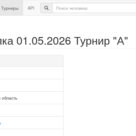
Турниры
API
ка 01.05.2026 Турнир "А"
 область
а