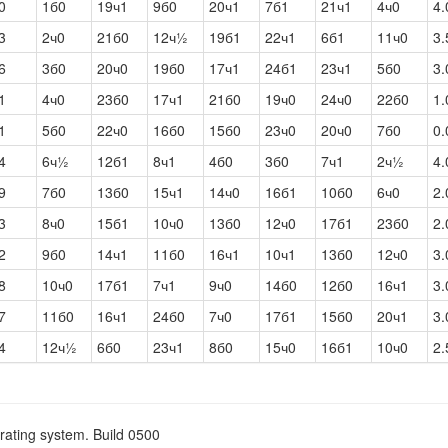
0
1б0
19ч1
9б0
20ч1
7б1
21ч1
4ч0
4.
3
2ч0
21б0
12ч½
19б1
22ч1
6б1
11ч0
3.
6
3б0
20ч0
19б0
17ч1
24б1
23ч1
5б0
3.
1
4ч0
23б0
17ч1
21б0
19ч0
24ч0
22б0
1.
1
5б0
22ч0
16б0
15б0
23ч0
20ч0
7б0
0.
4
6ч½
12б1
8ч1
4б0
3б0
7ч1
2ч½
4.
9
7б0
13б0
15ч1
14ч0
16б1
10б0
6ч0
2.
3
8ч0
15б1
10ч0
13б0
12ч0
17б1
23б0
2.
2
9б0
14ч1
11б0
16ч1
10ч1
13б0
12ч0
3.
8
10ч0
17б1
7ч1
9ч0
14б0
12б0
16ч1
3.
7
11б0
16ч1
24б0
7ч0
17б1
15б0
20ч1
3.
4
12ч½
6б0
23ч1
8б0
15ч0
16б1
10ч0
2.
rating system. Build 0500