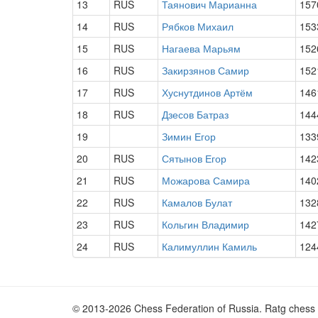
13
RUS
Таянович Марианна
157
14
RUS
Рябков Михаил
153
15
RUS
Нагаева Марьям
152
16
RUS
Закирзянов Самир
152
17
RUS
Хуснутдинов Артём
146
18
RUS
Дзесов Батраз
144
19
Зимин Егор
133
20
RUS
Сятынов Егор
142
21
RUS
Можарова Самира
140
22
RUS
Камалов Булат
132
23
RUS
Кольгин Владимир
142
24
RUS
Калимуллин Камиль
124
© 2013-2026 Chess Federation of Russia. Ratg chess 