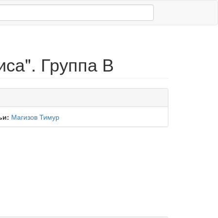
са". Группа В
ьи:
Магизов Тимур