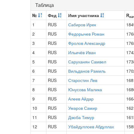
Таблица
№
Фед
Имя участника
R
на
1
RUS
Сабиров Ирек
184
2
RUS
Федорычев Роман
176
3
RUS
Фролов Александр
176
4
RUS
Ильичёв Иван
174
5
RUS
Саруханян Самвел
173
6
RUS
Вильданов Рамиль
170
7
RUS
Старостин Лев
168
8
RUS
Юнусова Малика
168
9
RUS
Алеев Айдар
166
10
RUS
Умаров Самир
162
11
RUS
Дзюба Тимур
161
12
RUS
Убайдуллоев Абдуллах
158