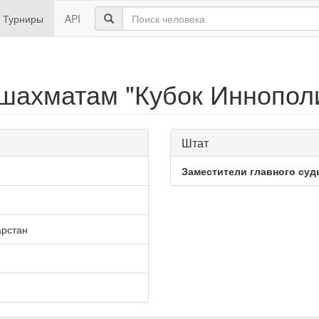
Турниры
API
шахматам "Кубок Иннополи
Штат
Заместители главного суд
арстан