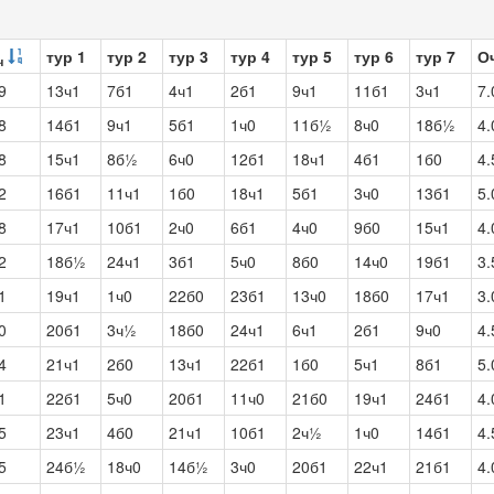
тур 1
тур 2
тур 3
тур 4
тур 5
тур 6
тур 7
О
ч
9
13ч1
7б1
4ч1
2б1
9ч1
11б1
3ч1
7.
8
14б1
9ч1
5б1
1ч0
11б½
8ч0
18б½
4.
8
15ч1
8б½
6ч0
12б1
18ч1
4б1
1б0
4.
2
16б1
11ч1
1б0
18ч1
5б1
3ч0
13б1
5.
8
17ч1
10б1
2ч0
6б1
4ч0
9б0
15ч1
4.
2
18б½
24ч1
3б1
5ч0
8б0
14ч0
19б1
3.
1
19ч1
1ч0
22б0
23б1
13ч0
18б0
17ч1
3.
0
20б1
3ч½
18б0
24ч1
6ч1
2б1
9ч0
4.
4
21ч1
2б0
13ч1
22б1
1б0
5ч1
8б1
5.
1
22б1
5ч0
20б1
11ч0
21б0
19ч1
24б1
4.
5
23ч1
4б0
21ч1
10б1
2ч½
1ч0
14б1
4.
5
24б½
18ч0
14б½
3ч0
20б1
22ч1
21б1
4.