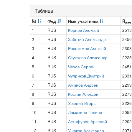
Таблица
№
Фед
Имя участника
R
нач
1
RUS
Корнев Алексей
2513
2
RUS
Заботин Александр
2450
3
RUS
Евдокимов Алексей
2303
4
RUS
Стукалов Александр
2225
5
RUS
Чехов Сергей
2451
6
RUS
Чуприков Дмитрий
2331
7
RUS
Аминов Андрей
2299
8
RUS
Костин Алексей
2273
9
RUS
Урюпин Игорь
2226
10
RUS
Ломакина Галина
2052
11
RUS
Астафуров Арсений
2202
12
RUS
Ушаков Александр
2071