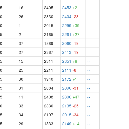
.5
16
2405
2453
+2
--
.0
26
2330
2404
-23
--
.0
1
2015
2299
+39
--
.5
2
2165
2261
+27
--
.0
37
1889
2060
-19
--
.0
27
2387
2413
-19
--
.5
15
2311
2351
+6
--
.0
25
2211
2111
-8
--
.5
30
1940
2172
+1
--
.5
31
2084
2096
-31
--
.5
11
2408
2306
+47
--
.0
33
2330
2135
-25
--
.5
34
2197
2015
-34
--
.5
29
1833
2149
+14
--