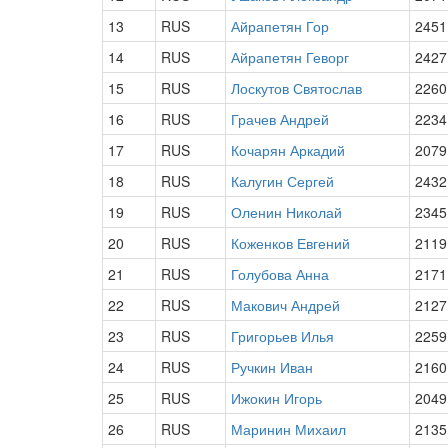
13
RUS
Айрапетян Гор
2451
14
RUS
Айрапетян Геворг
2427
15
RUS
Лоскутов Святослав
2260
16
RUS
Грачев Андрей
2234
17
RUS
Кочарян Аркадий
2079
18
RUS
Калугин Сергей
2432
19
RUS
Оленин Николай
2345
20
RUS
Коженков Евгений
2119
21
RUS
Голубова Анна
2171
22
RUS
Макович Андрей
2127
23
RUS
Григорьев Илья
2259
24
RUS
Ручкин Иван
2160
25
RUS
Ижокин Игорь
2049
26
RUS
Маринин Михаил
2135