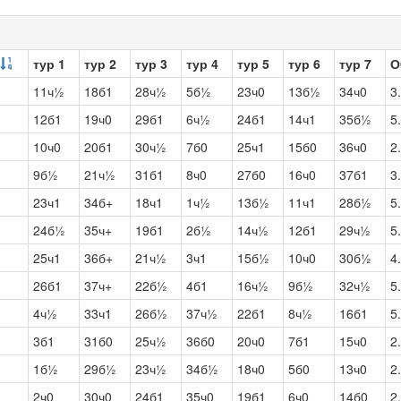
тур 1
тур 2
тур 3
тур 4
тур 5
тур 6
тур 7
О
11ч½
18б1
28ч½
5б½
23ч0
13б½
34ч0
3
12б1
19ч0
29б1
6ч½
24б1
14ч1
35б½
5
10ч0
20б1
30ч½
7б0
25ч1
15б0
36ч0
2
9б½
21ч½
31б1
8ч0
27б0
16ч0
37б1
3
23ч1
34б+
18ч1
1ч½
13б½
11ч1
28б½
5
24б½
35ч+
19б1
2б½
14ч½
12б1
29ч½
5
25ч1
36б+
21ч½
3ч1
15б½
10ч0
30б½
4
26б1
37ч+
22б½
4б1
16ч½
9б½
32ч½
5
4ч½
33ч1
26б½
37ч½
22б1
8ч½
16б1
5
3б1
31б0
25ч½
36б0
20ч0
7б1
15ч0
2
1б½
29б½
23ч½
34б½
18ч0
5б0
13ч0
2
2ч0
30ч0
24б1
35ч0
19б1
6ч0
14б0
2