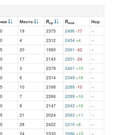
чки
Место
R
R
Нор
ср
нов
.0
19
2375
2496
-17
--
.0
4
2312
2454
+4
--
.5
20
1993
2261
-42
--
.0
17
2143
2201
-24
--
.5
3
2379
2461
+10
--
.0
6
2314
2349
+18
--
.5
10
2168
2289
-10
--
.0
7
2266
2289
+16
--
.0
8
2147
2242
+16
--
.5
21
2024
2063
+11
--
.0
28
2422
2210
+8
--
.0
24
2330
2086
+15
--