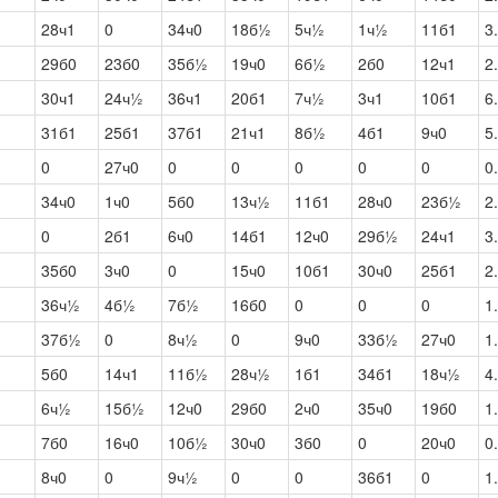
28ч1
0
34ч0
18б½
5ч½
1ч½
11б1
3
29б0
23б0
35б½
19ч0
6б½
2б0
12ч1
2
30ч1
24ч½
36ч1
20б1
7ч½
3ч1
10б1
6
31б1
25б1
37б1
21ч1
8б½
4б1
9ч0
5
0
27ч0
0
0
0
0
0
0
34ч0
1ч0
5б0
13ч½
11б1
28ч0
23б½
2
0
2б1
6ч0
14б1
12ч0
29б½
24ч1
3
35б0
3ч0
0
15ч0
10б1
30ч0
25б1
2
36ч½
4б½
7б½
16б0
0
0
0
1
37б½
0
8ч½
0
9ч0
33б½
27ч0
1
5б0
14ч1
11б½
28ч½
1б1
34б1
18ч½
4
6ч½
15б½
12ч0
29б0
2ч0
35ч0
19б0
1
7б0
16ч0
10б½
30ч0
3б0
0
20ч0
0
8ч0
0
9ч½
0
0
36б1
0
1