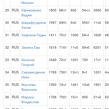
Михаил
29
RUS
Ефимовских
1805
68ч1
6б0
54ч½
39б0
60
Вадим
30
RUS
Шарафутдинов
1597
69б1
9ч0
55б1
11ч0
59
Хасан
31
RUS
Хафизов Радик
1411
70ч1
10б0
56ч1
16б0
48
32
RUS
Занина Ева
1618
71б1
11ч0
59ч0
62б1
51
33
RUS
Аксенов
1649
72ч1
12б1
7б0
17ч1
11
Георгий
34
RUS
Сиражитдинов
1769
73б1
13ч½
8ч1
12б1
4ч
Нияз
35
RUS
Маслова
1593
74ч1
14б1
10ч0
19б1
2
Вероника
36
RUS
Маркуш
1768
75б1
15ч1
9б0
21ч0
63
Владислав