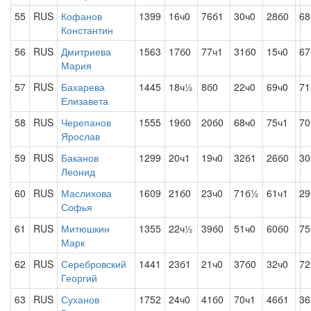
55
RUS
Кофанов
1399
16ч0
76б1
30ч0
28б0
68
Константин
56
RUS
Дмитриева
1563
17б0
77ч1
31б0
15ч0
67
Мария
57
RUS
Бахарева
1445
18ч½
8б0
22ч0
69ч0
71
Елизавета
58
RUS
Черепанов
1555
19б0
20б0
68ч0
75ч1
70
Ярослав
59
RUS
Баканов
1299
20ч1
19ч0
32б1
26б0
30
Леонид
60
RUS
Маслихова
1609
21б0
23ч0
71б½
61ч1
29
Софья
61
RUS
Митюшкин
1355
22ч½
39б0
51ч0
60б0
75
Марк
62
RUS
Серебровский
1441
23б1
21ч0
37б0
32ч0
72
Георгий
63
RUS
Суханов
1752
24ч0
41б0
70ч1
46б1
36