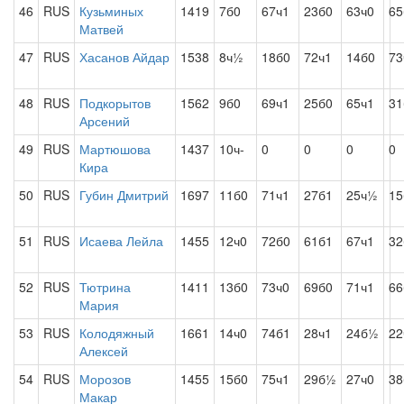
46
RUS
Кузьминых
1419
7б0
67ч1
23б0
63ч0
65
Матвей
47
RUS
Хасанов Айдар
1538
8ч½
18б0
72ч1
14б0
73
48
RUS
Подкорытов
1562
9б0
69ч1
25б0
65ч1
31
Арсений
49
RUS
Мартюшова
1437
10ч-
0
0
0
0
Кира
50
RUS
Губин Дмитрий
1697
11б0
71ч1
27б1
25ч½
15
51
RUS
Исаева Лейла
1455
12ч0
72б0
61б1
67ч1
32
52
RUS
Тютрина
1411
13б0
73ч0
69б0
71ч1
66
Мария
53
RUS
Колодяжный
1661
14ч0
74б1
28ч1
24б½
22
Алексей
54
RUS
Морозов
1455
15б0
75ч1
29б½
27ч0
38
Макар