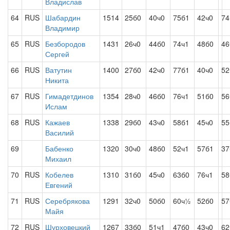
Владислав
64
RUS
Шабардин
1514
25б0
40ч0
75б1
42ч0
74
Владимир
65
RUS
Безбородов
1431
26ч0
44б0
74ч1
48б0
46
Сергей
66
RUS
Ватутин
1400
27б0
42ч0
77б1
40ч0
52
Никита
67
RUS
Гимадетдинов
1354
28ч0
46б0
76ч1
51б0
56
Ислам
68
RUS
Кажаев
1338
29б0
43ч0
58б1
45ч0
55
Василий
69
Бабенко
1320
30ч0
48б0
52ч1
57б1
37
Михаил
70
RUS
Кобелев
1310
31б0
45ч0
63б0
76ч1
58
Евгений
71
RUS
Серебрякова
1291
32ч0
50б0
60ч½
52б0
57
Майя
72
RUS
Шурховецкий
1267
33б0
51ч1
47б0
43ч0
62