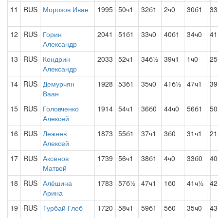
11
RUS
Морозов Иван
1995
50ч1
32б1
2ч0
30б1
33
12
RUS
Горин
2041
51б1
33ч0
40б1
34ч0
4
Александр
13
RUS
Кондрин
2033
52ч1
34б½
39ч1
1ч0
25
Александр
14
RUS
Демурчян
1928
53б1
35ч0
41б½
47ч1
39
Ваан
15
RUS
Головченко
1914
54ч1
36б0
44ч0
56б1
50
Алексей
16
RUS
Лежнев
1873
55б1
37ч1
3б0
31ч1
21
Алексей
17
RUS
Аксенов
1739
56ч1
38б1
4ч0
33б0
40
Матвей
18
RUS
Алёшина
1783
57б½
47ч1
1б0
41ч½
42
Арина
19
RUS
Турбай Глеб
1720
58ч1
59б1
5б0
35ч0
43