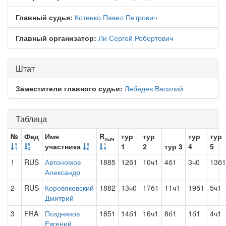
Главный судья:
Котенко Павел Петрович
Главный организатор:
Ли Сергей Робертович
Штат
Заместители главного судьи:
Лебедев Василий
Таблица
№
Фед
Имя
R
тур
тур
тур
тур
нач
участника
1
2
тур 3
4
5
1
RUS
Автономов
1885
12б1
10ч1
4б1
3ч0
13б1
Александр
2
RUS
Коровяковский
1882
13ч0
17б1
11ч1
19б1
5ч1
Дмитрий
3
FRA
Поздняков
1851
14б1
16ч1
8б1
1б1
4ч1
Евгений