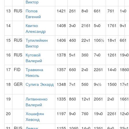
Виктор
13
RUS
Попов
1421
2б1
8ч0
6б1
7б1
1ч0
Евгений
14
Квитко
1408
3ч0
21б1
5ч0
17б1
9ч1
Александр
15
RUS
Тупилейкин
1406
4б0
22ч1
10б½
18ч1
6б1
Виктор
16
RUS
Кутовой
1378
5ч1
3б0
7ч0
12б1
19ч0
Валерий
17
FID
Травкина
1357
6б0
2ч0
22б1
14ч0
18б0
Николь
18
GER
Сулига Экхард
1348
7ч1
5б0
9ч½
15б0
17ч1
19
Литвиненко
1335
8б0
12ч1
20б1
2ч0
16б1
Валерий
20
Хошафян
1197
9ч0
7б0
19ч0
22б1
12ч0
Хевонд
21
RUS
Левчук
1155
10б0
14ч0
12б1
6ч0
22ч1