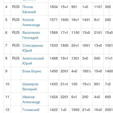
4
RUS
Попов
1834
15ч1
9б1
1ч0
11б1
3б0
Евгений
5
RUS
Козлов
1571
16б0
18ч1
14б1
8ч1
2б0
Александр
6
RUS
Василенко
1569
17ч1
11б0
13ч0
21б1
15ч0
Геннадий
7
RUS
Слюсаренко
1533
18б0
20ч1
16б1
13ч0
10б1
Юрий
8
RUS
Анапольский
1468
19ч1
13б1
3ч0
5б0
11ч1
Юрий
9
Блак Борис
1450
20б1
4ч0
18б½
10ч0
14б0
10
Шамиров
1433
21ч1
1б0
15ч½
9б1
7ч0
Валерий
11
Иванов
1424
22б1
6ч1
2б0
4ч0
8б0
Александр
12
Голавский
1422
1ч0
19б0
21ч0
16ч0
20б1