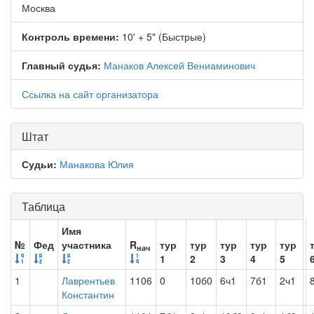
Москва
Контроль времени:
10' + 5" (Быстрые)
Главный судья:
Манаков Алексей Вениаминович
Ссылка на сайт организатора
Штат
Судьи:
Манакова Юлия
Таблица
Имя
№
Фед
участника
R
тур
тур
тур
тур
тур
нач
1
2
3
4
5
1
Лаврентьев
1106
0
10б0
6ч1
7б1
2ч1
Константин