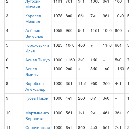
2
Лутохин
1101
7б1
9ч1
10б0
8ч1
1б0
Михаил
3
Карасев
1078
8ч0
6б1
7ч1
9б1
10ч0
Михаил
4
Алёшин
1059
9б0
5ч1
11б1
10ч0
8б0
Вячеслав
5
Гороховский
1025
10ч0
4б0
+
11ч0
6б1
Илья
6
Алиев Тимур
1000
11б0
3ч0
1б0
+
5ч0
7
Алиев
1000
2ч0
+
3б0
1ч0
11б0
Эмиль
8
Воробьев
1000
3б1
11ч1
9б0
2б0
4ч1
Александр
9
Гусев Никон
1000
4ч1
2б0
8ч1
3ч0
+
10
Мартыненко
1000
5б1
1ч1
2ч1
4б1
3б1
Вероника
11
Сорочинская
1000
6ч1
8б0
4ч0
5б1
7ч1