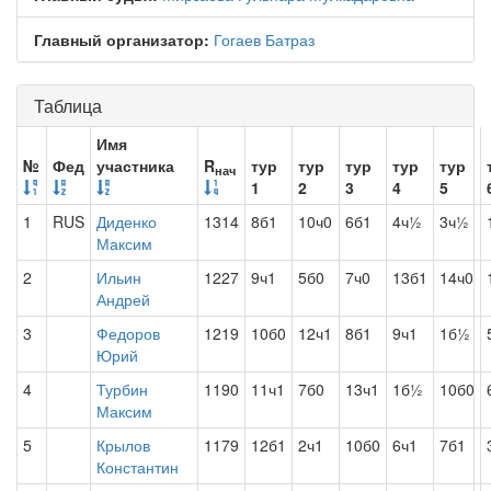
Главный организатор:
Гогаев Батраз
Таблица
Имя
№
Фед
участника
R
тур
тур
тур
тур
тур
нач
1
2
3
4
5
1
RUS
Диденко
1314
8б1
10ч0
6б1
4ч½
3ч½
Максим
2
Ильин
1227
9ч1
5б0
7ч0
13б1
14ч0
Андрей
3
Федоров
1219
10б0
12ч1
8б1
9ч1
1б½
Юрий
4
Турбин
1190
11ч1
7б0
13ч1
1б½
10б0
Максим
5
Крылов
1179
12б1
2ч1
10б0
6ч1
7б1
Константин