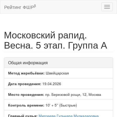
β
Рейтинг ФШР
Toggl
naviga
Московский рапид.
Весна. 5 этап. Группа А
Общая информация
Метод жеребьёвки:
Швейцарская
Дата проведения:
19.04.2026
Место проведения:
пр. Березовой рощи, 12, Москва
Контроль времени:
10' + 5'' (Быстрые)
Главный судья:
Мирзаева Гульнара Мулкадаровна