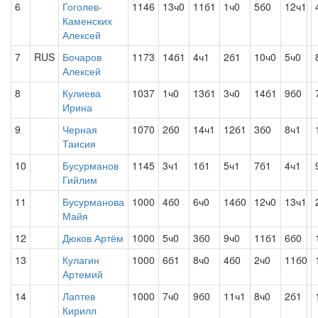
6
Гоголев-
1146
13ч0
11б1
1ч0
5б0
12ч1
Каменских
Алексей
7
RUS
Бочаров
1173
14б1
4ч1
2б1
10ч0
5ч0
Алексей
8
Кулиева
1037
1ч0
13б1
3ч0
14б1
9б0
Ирина
9
Черная
1070
2б0
14ч1
12б1
3б0
8ч1
Таисия
10
Бусурманов
1145
3ч1
1б1
5ч1
7б1
4ч1
Гийлим
11
Бусурманова
1000
4б0
6ч0
14б0
12ч0
13ч1
Майя
12
Дюков Артём
1000
5ч0
3б0
9ч0
11б1
6б0
13
Кулагин
1000
6б1
8ч0
4б0
2ч0
11б0
Артемий
14
Лаптев
1000
7ч0
9б0
11ч1
8ч0
2б1
Кирилл