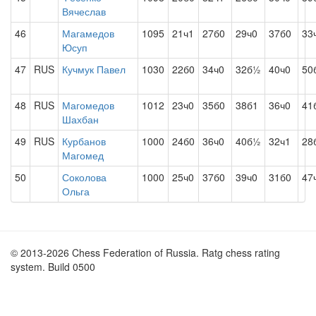
Вячеслав
46
Магамедов
1095
21ч1
27б0
29ч0
37б0
33
Юсуп
47
RUS
Кучмук Павел
1030
22б0
34ч0
32б½
40ч0
50
48
RUS
Магомедов
1012
23ч0
35б0
38б1
36ч0
41
Шахбан
49
RUS
Курбанов
1000
24б0
36ч0
40б½
32ч1
28
Магомед
50
Соколова
1000
25ч0
37б0
39ч0
31б0
47
Ольга
© 2013-2026 Chess Federation of Russia. Ratg chess rating
system. Build 0500