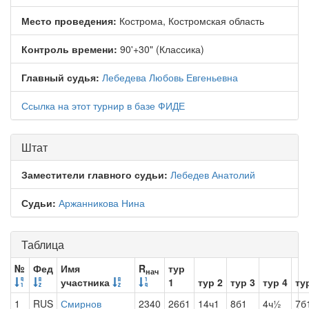
Место проведения:
Кострома, Костромская область
Контроль времени:
90'+30" (Классика)
Главный судья:
Лебедева Любовь Евгеньевна
Ссылка на этот турнир в базе ФИДЕ
Штат
Заместители главного судьи:
Лебедев Анатолий
Судьи:
Аржанникова Нина
Таблица
№
Фед
Имя
R
тур
нач
участника
1
тур 2
тур 3
тур 4
ту
1
RUS
Смирнов
2340
26б1
14ч1
8б1
4ч½
7б