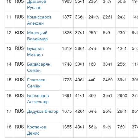
10
RUS
Драганов
1903
35ч1
23б1
3ч½
5б½
19
Руслан
11
RUS
Комиссаров
1877
36б1
24ч½
22б1
2ч½
14
Алексей
12
RUS
Малецкий
1826
37ч1
25б1
5ч0
23б1
9ч
Владимир
13
RUS
Букарин
1819
38б1
2ч½
6б½
42ч1
5ч
Михаил
14
RUS
Багдасарян
1748
39ч1
1б0
33ч1
25б1
11
Семён
15
RUS
Глаголев
1725
40б1
4ч0
24б0
39ч1
30
Семён
16
RUS
Блоховцев
1691
41ч1
3б0
35ч1
29б0
27
Александр
17
RUS
Дадуков Виктор
1675
42б1
6ч½
2б½
26ч1
8б
18
RUS
Костюков
1655
43ч1
5б½
9ч½
7б0
37
Денис