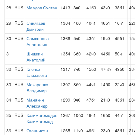
28
RUS
Маадов Султан
1413
3ч0
41б0
43ч0
38б1
49
29
RUS
Синягаев
1384
4б0
40ч1
46б1
16ч1
22
Дмитрий
30
RUS
Самсонова
1366
5ч0
43б1
19ч0
45б1
15
Анастасия
31
Шишкин
1354
6б0
42ч0
44б0
50ч1
40
Анатолий
32
RUS
Клочко
1317
7ч0
45б0
47ч½
49б0
38
Елизавета
33
RUS
Макаренко
1307
8б0
44ч1
14б0
22ч0
46
Владимир
34
RUS
Манякин
1299
9ч0
47б1
21ч0
43б1
23
Александр
35
RUS
Казимагомедов
1267
10б0
48ч1
16б0
44ч1
20
Казимагомед
36
RUS
Оганнисян
1265
11ч0
49б1
23ч0
48б1
21