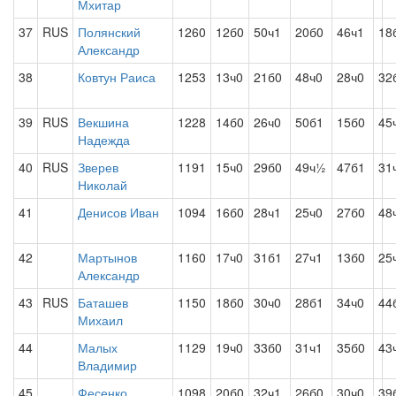
Мхитар
37
RUS
Полянский
1260
12б0
50ч1
20б0
46ч1
18
Александр
38
Ковтун Раиса
1253
13ч0
21б0
48ч0
28ч0
32
39
RUS
Векшина
1228
14б0
26ч0
50б1
15б0
45
Надежда
40
RUS
Зверев
1191
15ч0
29б0
49ч½
47б1
31
Николай
41
Денисов Иван
1094
16б0
28ч1
25ч0
27б0
48
42
Мартынов
1160
17ч0
31б1
27ч1
13б0
25
Александр
43
RUS
Баташев
1150
18б0
30ч0
28б1
34ч0
44
Михаил
44
Малых
1129
19ч0
33б0
31ч1
35б0
43
Владимир
45
Фесенко
1098
20б0
32ч1
26б0
30ч0
39