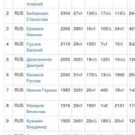
Алексей
2
RUS
Бабарыкин
2304
27ч1
13б½
17ч½
11б½
24
Станислав
3
RUS
Ермаков
2260
28б1
16ч1
10б½
24ч1
4б
Максим
4
RUS
Суслов
2119
29ч1
15б1
7ч1
1б½
3ч
Евгений
5
RUS
Данильченко
2055
30б1
18ч½
12б1
10ч½
13
Дмитрий
6
RUS
Касимов
2040
31ч1
17б½
13ч½
19б0
26
Рустам
7
RUS
Иванов Герман
1983
32б1
20ч1
4б0
18ч1
1ч
8
RUS
Макаров
1916
33ч1
19б1
1ч0
21б1
17
Вячеслав
9
RUS
Кузьмин
1905
34б1
22ч½
18б½
20ч1
12
Владимир