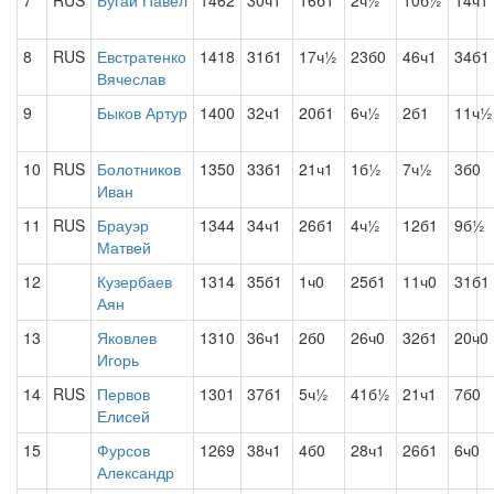
7
RUS
Бугай Павел
1462
30ч1
16б1
2ч½
10б½
14ч1
8
RUS
Евстратенко
1418
31б1
17ч½
23б0
46ч1
34б1
Вячеслав
9
Быков Артур
1400
32ч1
20б1
6ч½
2б1
11ч½
10
RUS
Болотников
1350
33б1
21ч1
1б½
7ч½
3б0
Иван
11
RUS
Брауэр
1344
34ч1
26б1
4ч½
12б1
9б½
Матвей
12
Кузербаев
1314
35б1
1ч0
25б1
11ч0
31б1
Аян
13
Яковлев
1310
36ч1
2б0
26ч0
32б1
20ч0
Игорь
14
RUS
Первов
1301
37б1
5ч½
41б½
21ч1
7б0
Елисей
15
Фурсов
1269
38ч1
4б0
28ч1
26б1
6ч0
Александр