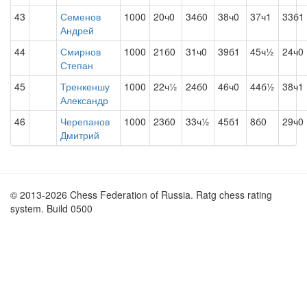
43
Семенов
1000
20ч0
34б0
38ч0
37ч1
33б1
Андрей
44
Смирнов
1000
21б0
31ч0
39б1
45ч½
24ч0
Степан
45
Тренкеншу
1000
22ч½
24б0
46ч0
44б½
38ч1
Александр
46
Черепанов
1000
23б0
33ч½
45б1
8б0
29ч0
Дмитрий
© 2013-2026 Chess Federation of Russia. Ratg chess rating
system. Build 0500