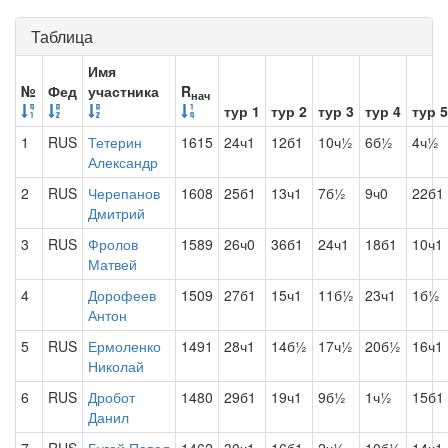
Таблица
Имя
№
Фед
участника
R
нач
тур 1
тур 2
тур 3
тур 4
тур 5
1
RUS
Тетерин
1615
24ч1
12б1
10ч½
6б½
4ч½
Александр
2
RUS
Черепанов
1608
25б1
13ч1
7б½
9ч0
22б1
Дмитрий
3
RUS
Фролов
1589
26ч0
36б1
24ч1
18б1
10ч1
Матвей
4
Дорофеев
1509
27б1
15ч1
11б½
23ч1
1б½
Антон
5
RUS
Ермоленко
1491
28ч1
14б½
17ч½
20б½
16ч1
Николай
6
RUS
Дробот
1480
29б1
19ч1
9б½
1ч½
15б1
Данил