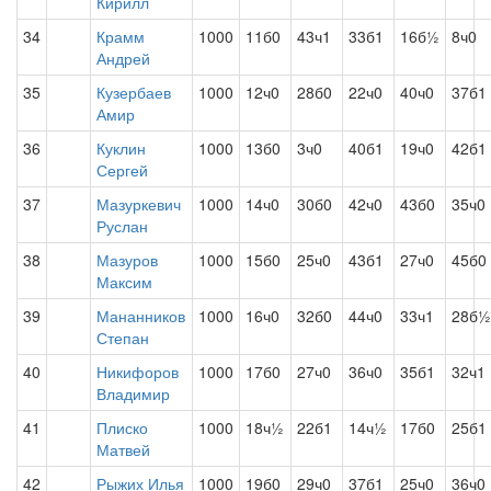
Кирилл
34
Крамм
1000
11б0
43ч1
33б1
16б½
8ч0
Андрей
35
Кузербаев
1000
12ч0
28б0
22ч0
40ч0
37б1
Амир
36
Куклин
1000
13б0
3ч0
40б1
19ч0
42б1
Сергей
37
Мазуркевич
1000
14ч0
30б0
42ч0
43б0
35ч0
Руслан
38
Мазуров
1000
15б0
25ч0
43б1
27ч0
45б0
Максим
39
Мананников
1000
16ч0
32б0
44ч0
33ч1
28б½
Степан
40
Никифоров
1000
17б0
27ч0
36ч0
35б1
32ч1
Владимир
41
Плиско
1000
18ч½
22б1
14ч½
17б0
25б1
Матвей
42
Рыжих Илья
1000
19б0
29ч0
37б1
25ч0
36ч0