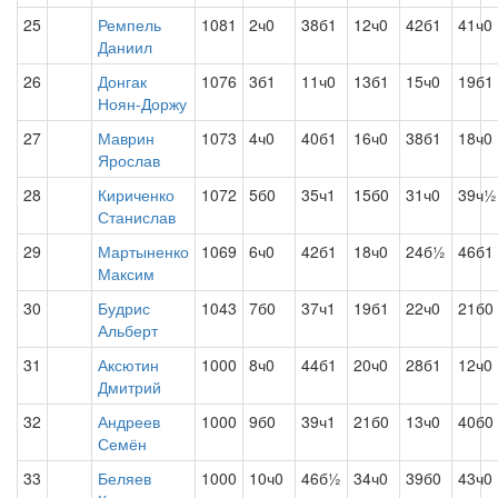
25
Ремпель
1081
2ч0
38б1
12ч0
42б1
41ч0
Даниил
26
Донгак
1076
3б1
11ч0
13б1
15ч0
19б1
Ноян-Доржу
27
Маврин
1073
4ч0
40б1
16ч0
38б1
18ч0
Ярослав
28
Кириченко
1072
5б0
35ч1
15б0
31ч0
39ч½
Станислав
29
Мартыненко
1069
6ч0
42б1
18ч0
24б½
46б1
Максим
30
Будрис
1043
7б0
37ч1
19б1
22ч0
21б0
Альберт
31
Аксютин
1000
8ч0
44б1
20ч0
28б1
12ч0
Дмитрий
32
Андреев
1000
9б0
39ч1
21б0
13ч0
40б0
Семён
33
Беляев
1000
10ч0
46б½
34ч0
39б0
43ч0