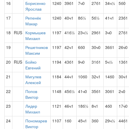
16
Борисенко
1240
39б1
7ч0
27б1
34ч½
5б0
Ярослав
17
Репенёк
1240
40ч1
8б½
5б½
41ч1
23б1
Макар
18
RUS
Кормышев
1197
41б½
23ч½
29б1
3ч0
27б1
Михаил
19
Решетников
1197
42ч1
6б0
30ч0
36б1
26ч0
Максим
20
RUS
Бойко
1194
43б1
9ч0
31б1
5ч½
13б1
Евгений
21
Мигулев
1184
44ч1
10б0
32ч1
14б0
30ч1
Алексей
22
Попов
1148
45б½
41ч0
35б1
30б1
2ч0
Виктор
23
Лидер
1121
46ч1
18б½
8ч1
4б0
17ч0
Михаил
24
Пономарев
1107
1б0
45ч1
3б0
29ч½
44б1
Виктор