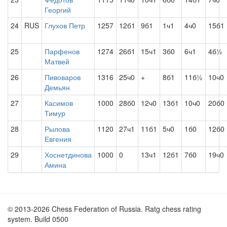
Георгий
24
RUS
Глухов Петр
1257
12б1
9б1
1ч1
4ч0
15б1
25
Парфенов
1274
26б1
15ч1
3б0
6ч1
4б½
Матвей
26
Пивоваров
1316
25ч0
+
8б1
11б½
10ч0
Демьян
27
Касимов
1000
28б0
12ч0
13б1
10ч0
20б0
Тимур
28
Рылова
1120
27ч1
11б1
5ч0
1б0
12б0
Евгения
29
Хоснетдинова
1000
0
13ч1
12б1
7б0
19ч0
Амина
© 2013-2026 Chess Federation of Russia. Ratg chess rating
system. Build 0500