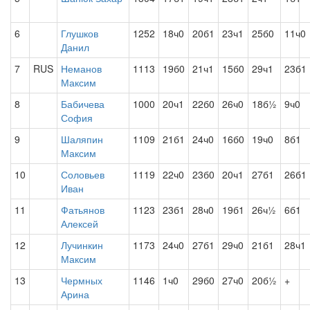
6
Глушков
1252
18ч0
20б1
23ч1
25б0
11ч0
Данил
7
RUS
Неманов
1113
19б0
21ч1
15б0
29ч1
23б1
Максим
8
Бабичева
1000
20ч1
22б0
26ч0
18б½
9ч0
София
9
Шаляпин
1109
21б1
24ч0
16б0
19ч0
8б1
Максим
10
Соловьев
1119
22ч0
23б0
20ч1
27б1
26б1
Иван
11
Фатьянов
1123
23б1
28ч0
19б1
26ч½
6б1
Алексей
12
Лучинкин
1173
24ч0
27б1
29ч0
21б1
28ч1
Максим
13
Чермных
1146
1ч0
29б0
27ч0
20б½
+
Арина