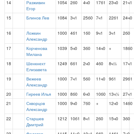
14
Разживин
1054
2б0
4ч0
17б1
23ч0
21ч1
Егор
15
Блинов Лев
1084
3ч1
25б0
7ч1
22б1
24ч0
16
Ложкин
1000
4б1
1б0
9ч1
3ч1
2б0
Александр
17
Корченова
1039
5ч0
3б0
14ч0
+
18б0
Милана
18
Шенкнехт
1249
6б1
2ч0
4б0
8ч½
17ч1
Елизавета
19
Вежеев
1000
7ч1
5б0
11ч0
9б1
29б1
Александр
20
Гиреев Илья
1000
8б0
6ч0
10б0
13ч½
27ч1
21
Скворцов
1000
9ч0
7б0
+
12ч0
14б0
Александр
22
Старшев
1212
10б1
8ч1
2б0
15ч0
3б0
Дмитрий
23
Федотов
1115
11ч0
10ч1
6б0
14б1
7ч0