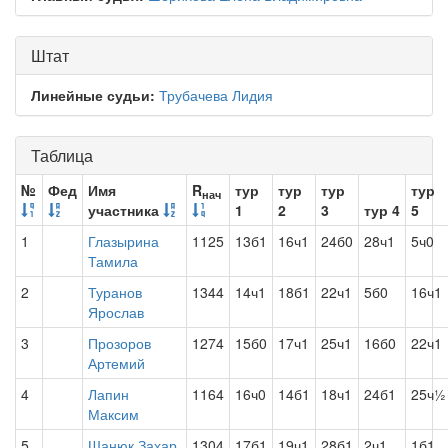
Штат
Линейные судьи:
Трубачева Лидия
Таблица
№
Фед
Имя
R
тур
тур
тур
тур
нач
участника
1
2
3
тур 4
5
1
Глазырина
1125
13б1
16ч1
24б0
28ч1
5ч0
Тамила
2
Туранов
1344
14ч1
18б1
22ч1
5б0
16ч1
Ярослав
3
Прозоров
1274
15б0
17ч1
25ч1
16б0
22ч1
Артемий
4
Лапин
1164
16ч0
14б1
18ч1
24б1
25ч½
Максим
5
Шанюк Захар
1304
17б1
19ч1
28б1
2ч1
1б1