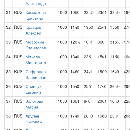
Александр
31
RUS
Космакова
1000
10б0
22ч½
23б1
33ч½
18
Кристина
32
RUS
Кравцов
1000
11ч0
19б0
25ч1
15б0
27
Алексей
33
RUS
Морозкин
1000
12б½
16ч1
8б0
31б½
17
Станислав
34
RUS
Мячева
1000
13ч0
23б1
15ч1
11б0
19
Маргарита
35
RUS
Сафронов
1000
14б0
24ч1
18б0
16ч0
42
Владислав
36
RUS
Слипчук
1000
15ч0
25б1
17ч0
26ч½
29
Евгений
37
RUS
Золотова
1053
16б1
8ч0
20б1
10ч0
22
Мария
38
RUS
Хрулев
1000
17ч0
26ч0
16б0
23ч1
20
Николай