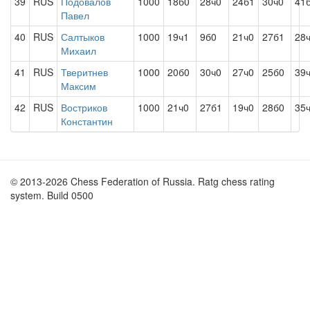
39
RUS
Подовалов
1000
18б0
28ч0
24б1
30ч0
41
Павел
40
RUS
Салтыков
1000
19ч1
9б0
21ч0
27б1
28
Михаил
41
RUS
Тверитнев
1000
20б0
30ч0
27ч0
25б0
39
Максим
42
RUS
Востриков
1000
21ч0
27б1
19ч0
28б0
35
Константин
© 2013-2026 Chess Federation of Russia. Ratg chess rating
system. Build 0500