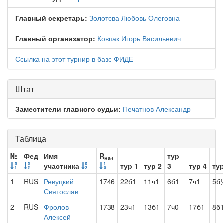
Главный секретарь:
Золотова Любовь Олеговна
Главный организатор:
Ковпак Игорь Васильевич
Ссылка на этот турнир в базе ФИДЕ
Штат
Заместители главного судьи:
Печатнов Александр
Таблица
№
Фед
Имя
R
тур
нач
участника
тур 1
тур 2
3
тур 4
тур
1
RUS
Ревуцкий
1746
22б1
11ч1
6б1
7ч1
5б
Святослав
2
RUS
Фролов
1738
23ч1
13б1
7ч0
17б1
8б
Алексей