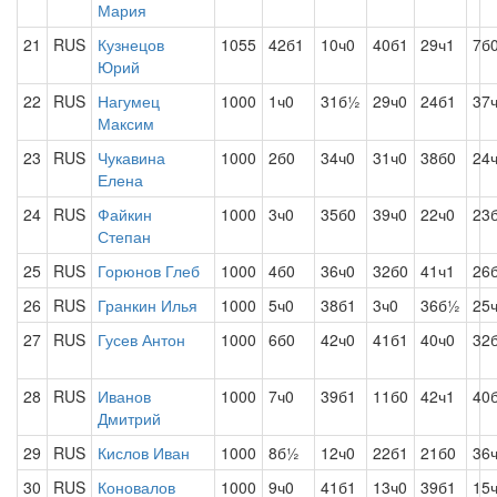
Мария
21
RUS
Кузнецов
1055
42б1
10ч0
40б1
29ч1
7б
Юрий
22
RUS
Нагумец
1000
1ч0
31б½
29ч0
24б1
37
Максим
23
RUS
Чукавина
1000
2б0
34ч0
31ч0
38б0
24
Елена
24
RUS
Файкин
1000
3ч0
35б0
39ч0
22ч0
23
Степан
25
RUS
Горюнов Глеб
1000
4б0
36ч0
32б0
41ч1
26
26
RUS
Гранкин Илья
1000
5ч0
38б1
3ч0
36б½
25
27
RUS
Гусев Антон
1000
6б0
42ч0
41б1
40ч0
32
28
RUS
Иванов
1000
7ч0
39б1
11б0
42ч1
40
Дмитрий
29
RUS
Кислов Иван
1000
8б½
12ч0
22б1
21б0
36
30
RUS
Коновалов
1000
9ч0
41б1
13ч0
39б1
15