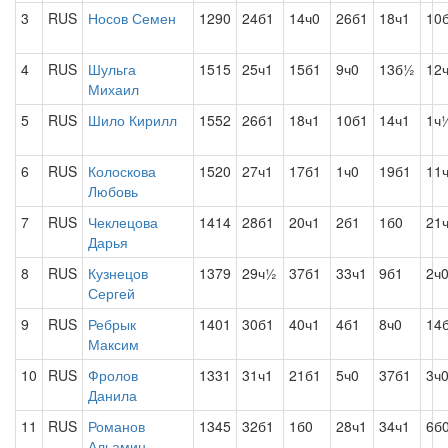
3
RUS
Носов Семен
1290
24б1
14ч0
26б1
18ч1
10
4
RUS
Шульга
1515
25ч1
15б1
9ч0
13б½
12
Михаил
5
RUS
Шило Кирилл
1552
26б1
18ч1
10б1
14ч1
1ч
6
RUS
Колоскова
1520
27ч1
17б1
1ч0
19б1
11
Любовь
7
RUS
Чеклецова
1414
28б1
20ч1
2б1
1б0
21
Дарья
8
RUS
Кузнецов
1379
29ч½
37б1
33ч1
9б1
2ч
Сергей
9
RUS
Ребрык
1401
30б1
40ч1
4б1
8ч0
14
Максим
10
RUS
Фролов
1331
31ч1
21б1
5ч0
37б1
3ч
Данила
11
RUS
Романов
1345
32б1
1б0
28ч1
34ч1
6б
Альамин