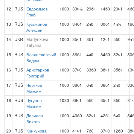
12
RUS
Евдокимов
1000
33ч½
29б1
14б0
20ч1
4б
Глеб
13
RUS
Кузьминов
1000
34б1
2ч0
30б1
4ч½
16
Алексей
14
UKR
Martynkova,
1000
35ч1
3б1
12ч1
5б0
9ч
Tetyana
15
RUS
Владиславский
1000
36б1
4ч0
34б0
32ч1
30
Вадим
16
RUS
Аристархов
1000
37ч0
33б0
38ч1
35б1
13
Григорий
17
RUS
Чертков
1000
38б1
6ч0
36б1
2ч0
33
Максим
18
RUS
Чугунов
1030
39ч1
5б0
35ч1
3б0
31
Максим
19
RUS
Давидов
1000
40б0
32ч1
42б1
6ч0
34
Виктор
20
RUS
Крикунова
1000
41ч1
7б0
37ч0
12б0
38