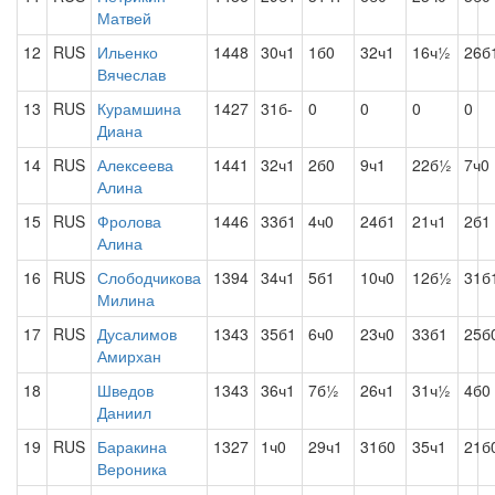
Матвей
12
RUS
Ильенко
1448
30ч1
1б0
32ч1
16ч½
26б
Вячеслав
13
RUS
Курамшина
1427
31б-
0
0
0
0
Диана
14
RUS
Алексеева
1441
32ч1
2б0
9ч1
22б½
7ч0
Алина
15
RUS
Фролова
1446
33б1
4ч0
24б1
21ч1
2б1
Алина
16
RUS
Слободчикова
1394
34ч1
5б1
10ч0
12б½
31б
Милина
17
RUS
Дусалимов
1343
35б1
6ч0
23ч0
33б1
25б
Амирхан
18
Шведов
1343
36ч1
7б½
26ч1
31ч½
4б0
Даниил
19
RUS
Баракина
1327
1ч0
29ч1
31б0
35ч1
21б
Вероника