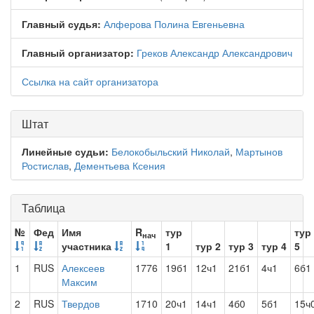
Главный судья:
Алферова Полина Евгеньевна
Главный организатор:
Греков Александр Александрович
Ссылка на сайт организатора
Штат
Линейные судьи:
Белокобыльский Николай
,
Мартынов
Ростислав
,
Дементьева Ксения
Таблица
№
Фед
Имя
R
тур
тур
нач
участника
1
тур 2
тур 3
тур 4
5
1
RUS
Алексеев
1776
19б1
12ч1
21б1
4ч1
6б1
Максим
2
RUS
Твердов
1710
20ч1
14ч1
4б0
5б1
15ч