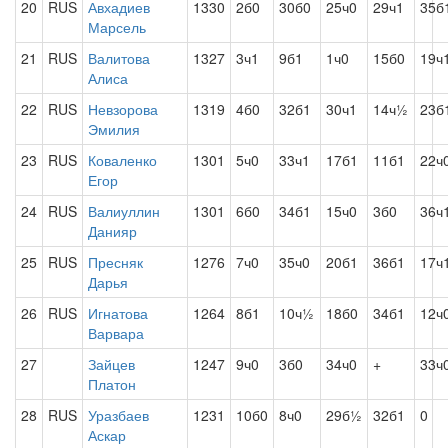
20
RUS
Авхадиев
1330
2б0
30б0
25ч0
29ч1
35б
Марсель
21
RUS
Валитова
1327
3ч1
9б1
1ч0
15б0
19ч
Алиса
22
RUS
Невзорова
1319
4б0
32б1
30ч1
14ч½
23б
Эмилия
23
RUS
Коваленко
1301
5ч0
33ч1
17б1
11б1
22ч
Егор
24
RUS
Валиуллин
1301
6б0
34б1
15ч0
3б0
36ч
Данияр
25
RUS
Пресняк
1276
7ч0
35ч0
20б1
36б1
17ч
Дарья
26
RUS
Игнатова
1264
8б1
10ч½
18б0
34б1
12ч
Варвара
27
Зайцев
1247
9ч0
3б0
34ч0
+
33ч
Платон
28
RUS
Уразбаев
1231
10б0
8ч0
29б½
32б1
0
Аскар