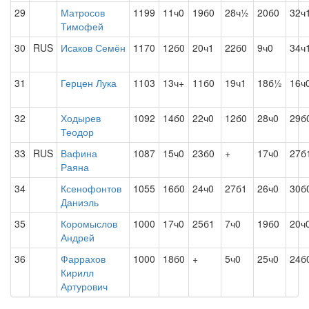
29
Матросов
1199
11ч0
19б0
28ч½
20б0
32ч
Тимофей
30
RUS
Исаков Семён
1170
12б0
20ч1
22б0
9ч0
34ч
31
Герцен Лука
1103
13ч+
11б0
19ч1
18б½
16ч
32
Ходырев
1092
14б0
22ч0
12б0
28ч0
29б
Теодор
33
RUS
Вафина
1087
15ч0
23б0
+
17ч0
27б
Раяна
34
Ксенофонтов
1055
16б0
24ч0
27б1
26ч0
30б
Даниэль
35
Коромыслов
1000
17ч0
25б1
7ч0
19б0
20ч
Андрей
36
Фаррахов
1000
18б0
+
5ч0
25ч0
24б
Кирилл
Артурович