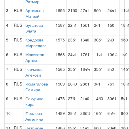
Ратмир
3
RUS
Артемьев
1655
21б0
27ч1
8б0
24ч1
11ч
Матвей
4
RUS
Булатова
1587
22ч1
15б1
2ч1
1б0
18ч
Злата
5
RUS
Кондрова
1575
23б1
16ч0
36б1
2ч0
9б0
Мирослава
6
RUS
Максютов
1568
24ч1
17б1
11ч1
10б½
1ч0
Артем
7
RUS
Горчаков
1565
25б1
18ч½
35б1
8ч0
14б
Алексей
8
RUS
Исмагилова
1509
26ч0
28б1
3ч1
7б1
10ч
Самира
9
RUS
Секурина
1473
27б1
21ч0
14б0
30б1
5ч1
Кира
10
Фролова
1489
28ч1
26б½
16б1
6ч½
8б0
Ангелина
11
RUS
Петрикин
1486
29б1
31ч1
6б0
23ч0
3б0