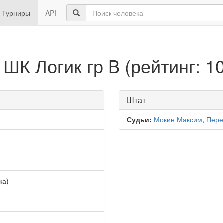
Турниры
API
ШК Логик гр B (рейтинг: 1
Штат
Судьи:
Мокин Максим
,
Пере
ка)