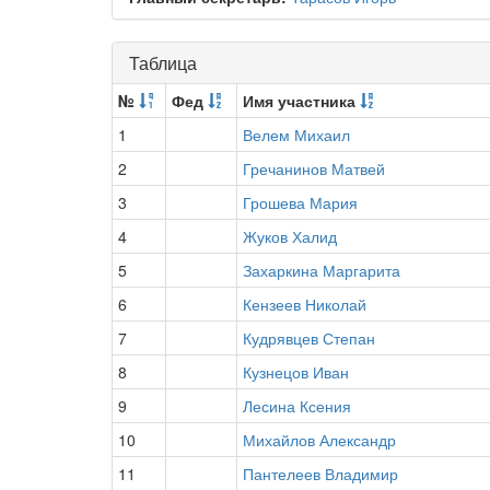
Таблица
№
Фед
Имя участника
1
Велем Михаил
2
Гречанинов Матвей
3
Грошева Мария
4
Жуков Халид
5
Захаркина Маргарита
6
Кензеев Николай
7
Кудрявцев Степан
8
Кузнецов Иван
9
Лесина Ксения
10
Михайлов Александр
11
Пантелеев Владимир