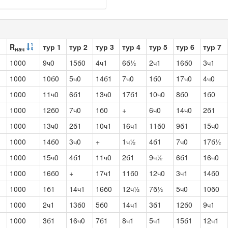
R
тур 1
тур 2
тур 3
тур 4
тур 5
тур 6
тур 7
нач
1000
9ч0
15б0
4ч1
6б½
2ч1
16б0
3ч1
1000
10б0
5ч0
14б1
7ч0
1б0
17ч0
4ч0
1000
11ч0
6б1
13ч0
17б1
10ч0
8б0
1б0
1000
12б0
7ч0
1б0
+
6ч0
14ч0
2б1
1000
13ч0
2б1
10ч1
16ч1
11б0
9б1
15ч0
1000
14б0
3ч0
+
1ч½
4б1
7ч0
17б½
1000
15ч0
4б1
11ч0
2б1
9ч½
6б1
16ч0
1000
16б0
+
17ч1
11б0
12ч0
3ч1
14б0
1000
1б1
14ч1
16б0
12ч½
7б½
5ч0
10б0
1000
2ч1
13б0
5б0
14ч1
3б1
12б0
9ч1
1000
3б1
16ч0
7б1
8ч1
5ч1
15б1
12ч1